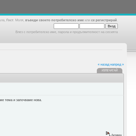
шла,
Гост
. Моля,
въведи своето потребителско име
или
се регистрирай
.
Влез с потребителско име, парола и продължителност на сесията
« назад
напред »
ИЗПЕЧАТАЙ
ме тема и започваме нова.
Активен