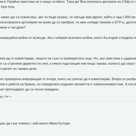
ова в Украйна наистина не е нищо особено. Така де! Във военната доктрина на САЩ се 
 бум-бум.
 какво ще си помислиш, ако ти бъде казано, че някъде има фронт, който е над 1 800 км
използваната артилерия не може да се преброи, че има хиляди танкове и БТР-и, десет
нени и так дале?
номащабна война от всякъде. Ако съберем всичките войни, които България е водила п
яма да го коментирам, защото не съм го проверил все още. Но, ако наистина е ударена
 не са стреляли директно по нея, а някоя подстанция или нещо такова, колкото да спра
стрелят по такива цели.
но проверена информация от вчера, която не смятах да я коментирам. Вчера се разбра
ли е работа на Кракен, но определено издалия заповетта е човеконенавистник. А после
не претендират да са техни граждани.
go_fire
»
 щях да съм човека с най-много Mини Kупъри