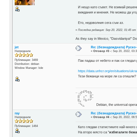
И нещо като съвет. Не взимай решени
виждания и мнения. Не можеш да угод
Ето, недоволния сега съм аз.
«
Последна редакция: Sep 20, 2022, 01:45 от 
As they say in Mexico, "Dasvidaniya!" Dow
jet
Re: (безнадеждната) Руско-
Напреднали
«
Отговор #3 -:
Sep 20, 2022, 03:3
Публикации: 3469
Пак падаш от небето и пак си гледа
Distribution: debian
Window Manager: kde
https://data.unhcr.org/en/situations/ukra
Тези бежанци на море ли са отишли?
..⢀⣴⠾⠻⢶⣦⠀
⣾⠁⢠⠒⠀⣿⡁
⢿⡄⠘⠷⠚⠋
⠈⠳⣄⠀⠀⠀⠀ Debian, the universal operat
ray
Re: (безнадеждната) Руско-
Напреднали
«
Отговор #4 -:
Sep 20, 2022, 06:5
Публикации: 1464
Като гледам статистиките най-много х
На второ място са "
избягалите беж