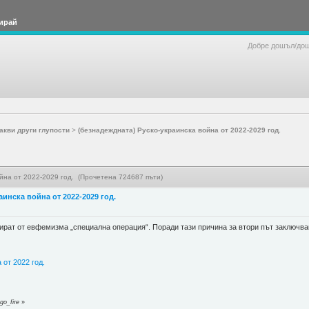
ирай
Добре дошъл/до
акви други глупости
>
(безнадеждната) Руско-украинска война от 2022-2029 год.
ойна от 2022-2029 год. (Прочетена 724687 пъти)
аинска война от 2022-2029 год.
ират от евфемизма „специална операция“. Поради тази причина за втори път заключва
р
 от 2022 год.
go_fire
»