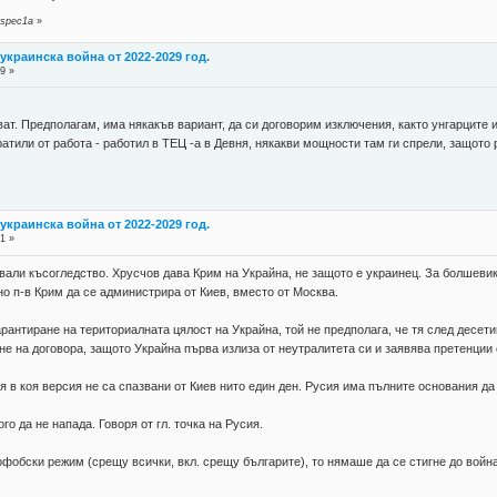
 spec1a
»
украинска война от 2022-2029 год.
9 »
ат. Предполагам, има някакъв вариант, да си договорим изключения, както унгарците и н
ратили от работа - работил в ТЕЦ -а в Девня, някакви мощности там ги спрели, защото 
украинска война от 2022-2029 год.
1 »
вали късогледство. Хрусчов дава Крим на Украйна, не защото е украинец. За болшевики
сно п-в Крим да се администрира от Киев, вместо от Москва.
арантиране на териториалната цялост на Украйна, той не предполага, че тя след десет
не на договора, защото Украйна първа излиза от неутралитета си и заявява претенции
я в коя версия не са спазвани от Киев нито един ден. Русия има пълните основания да
го да не напада. Говоря от гл. точка на Русия.
офобски режим (срещу всички, вкл. срещу българите), то нямаше да се стигне до война