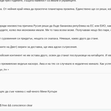
еди през годините, същата наивност са имали и украинците.
а. От нейния край няма да произтече планетарна промяна. Единствено ще се реши, ко
оради неизвестна причина Русия реши да бъде бананова република на ЕС или ЕИО, как
ърдите, колко яки икономики имали. Ми то така всеки може. Получавам нещо без пари,
т суровинния си придатък, нещата се скапаха. Нямаше, какво друго да стане.
мите на Джет) вериги за доставка, ще има адски сътресения.
пейския континент не им остава друго, освен да станат послушковци на китайците. И ев
го преживяхме веднъж наскоро. Ама и на тях се случвало в недалечно минало. Как усп
go_fire
»
 щях да съм човека с най-много Mини Kупъри
М$ free && conscience clear