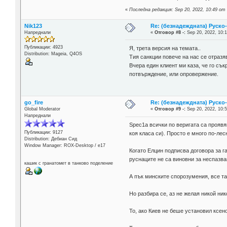
«
Последна редакция: Sep 20, 2022, 10:49 от
Nik123
Re: (безнадеждната) Руско-
Напреднали
«
Отговор #8 -:
Sep 20, 2022, 10:1
Публикации: 4923
Я, трета версия на темата..
Distribution: Mageia, Q4OS
Тия санкции повече на нас се отразяв
Вчера един клиент ми каза, че го сък
потвърждение, или опровержение.
go_fire
Re: (безнадеждната) Руско-
Global Moderator
«
Отговор #9 -:
Sep 20, 2022, 10:5
Напреднали
Spec1a всички по веригата са проявя
Публикации: 9127
коя класа си). Просто е много по-ле
Distribution: Дебиан Сид
Window Manager: ROX-Desktop / е17
Когато Елцин подписва договора за г
руснаците не са виновни за неспазва
кашик с гранатомет в танково поделение
А пък минските спорозумения, все та
Но разбира се, аз не желая никой нико
То, ако Киев не беше установил ксен