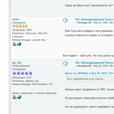
Защо ли бягат към "окупаторите си"
Acho
Re: (безнадеждната) Руско-
Напреднали
«
Отговор #5 -:
Sep 20, 2022, 09:1
Публикации: 9629
Еми тука дето дойдоха тия украинци,
Distribution: Slackware, MikroTik -
спазват повечето норми, и не евават
сървърно
Window Manager: console only
Без подпис - най-хубу. Че тука разни
go_fire
Re: (безнадеждната) Руско-
Global Moderator
«
Отговор #6 -:
Sep 20, 2022, 09:1
Напреднали
Цитат на: 4096bits в Sep 20, 2022, 01:
Публикации: 9127
Ето, недоволния сега съм аз.
Distribution: Дебиан Сид
Window Manager: ROX-Desktop / е17
Имаше едно предаване по ТВ7, на ко
кашик с гранатомет в танково поделение
За руснаците това наистина не е вой
Но за украинците, които направиха т