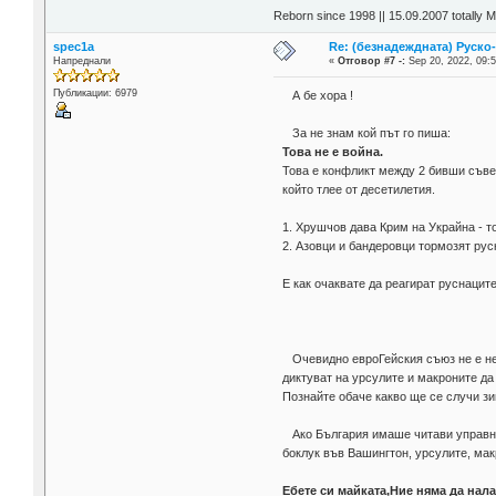
Reborn since 1998 || 15.09.2007 totally 
spec1a
Re: (безнадеждната) Руско-
Напреднали
«
Отговор #7 -:
Sep 20, 2022, 09:5
Публикации: 6979
А бе хора !
За не знам кой път го пиша:
Това не е война.
Това е конфликт между 2 бивши съве
който тлее от десетилетия.
1. Хрушчов дава Крим на Украйна - т
2. Азовци и бандеровци тормозят рус
Е как oчаквате да реагират руснаците
Очевидно евроГейския съюз не е н
диктуват на урсулите и макроните да
Познайте обаче какво ще се случи зим
Ако България имаше читави управни
боклук във Вашингтон, урсулите, мак
Ебете си майката,Ние няма да нал