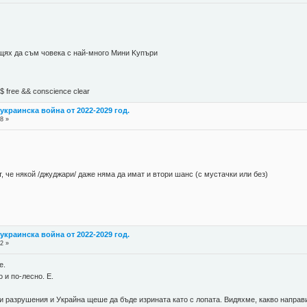
 щях да съм човека с най-много Mини Kупъри
М$ free && conscience clear
украинска война от 2022-2029 год.
8 »
т, че някой /джуджари/ даже няма да имат и втори шанс (с мустачки или без)
украинска война от 2022-2029 год.
2 »
е.
 и по-лесно. Е.
и разрушения и Украйна щеше да бъде изрината като с лопата. Видяхме, какво направ