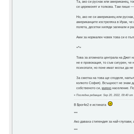
Та, ако си руснак или американец, т
се церемонят и толкова. Там пише —
Но, ако не си американец или руснак,
американците изстреляха в Ирак, че 
полета, десетки хиляди загинали и ра
Ами за нормален човек това си е пъл
=*=
Това за атомната централа на Джет н
не е провокация, то съм сигурен, че
психопати, но поне имат мозък да не 
За сметка на това ще споделя, напъл
колкото София). Всъщност не знам да
собственото си,
мирно
население. По
«
Последна редакция: Sep 20, 2022, 09:40 от 
В $por4e2 e истината
***
Aко даваха стипендия за най-глупави,
***