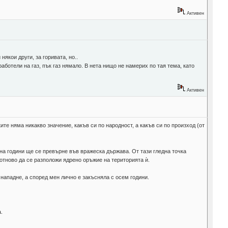
Активен
якои други, за горивата, но..
работели на газ, пък газ нямало. В нета нищо не намерих по тая тема, като
Активен
те няма никакво значение, какъв си по народност, а какъв си по произход (от
ина години ще се превърне във вражеска държава. От тази гледна точка
 отново да се разположи ядрено оръжие на територията ѝ.
 нападне, а според мен лично е закъсняла с осем години.
.