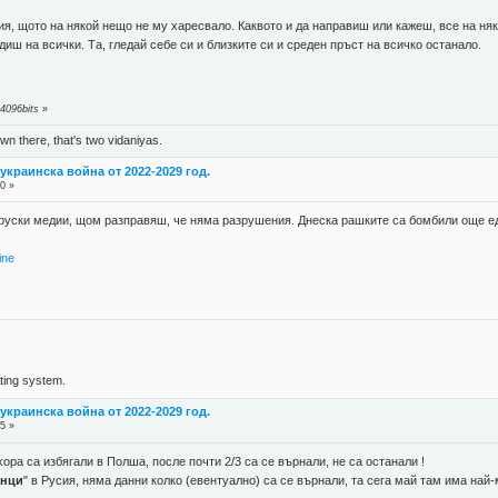
я, щото на някой нещо не му харесвало. Каквото и да направиш или кажеш, все на ня
иш на всички. Та, гледай себе си и близките си и среден пръст на всичко останало.
4096bits
»
n there, that's two vidaniyas.
украинска война от 2022-2029 год.
0 »
л руски медии, щом разправяш, че няма разрушения. Днеска рашките са бомбили още е
ine
ing system.
украинска война от 2022-2029 год.
5 »
ора са избягали в Полша, после почти 2/3 са се върнали, не са останали !
анци
" в Русия, няма данни колко (евентуално) са се върнали, та сега май там има най-