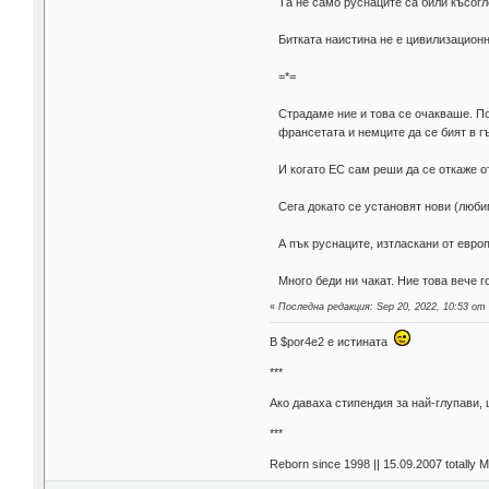
Та не само руснаците са били късогл
Битката наистина не е цивилизационн
=*=
Страдаме ние и това се очакваше. П
франсетата и немците да се бият в г
И когато ЕС сам реши да се откаже о
Сега докато се установят нови (люби
А пък руснаците, изтласкани от евро
Много беди ни чакат. Ние това вече 
«
Последна редакция: Sep 20, 2022, 10:53 от 
В $por4e2 e истината
***
Aко даваха стипендия за най-глупави,
***
Reborn since 1998 || 15.09.2007 totally 