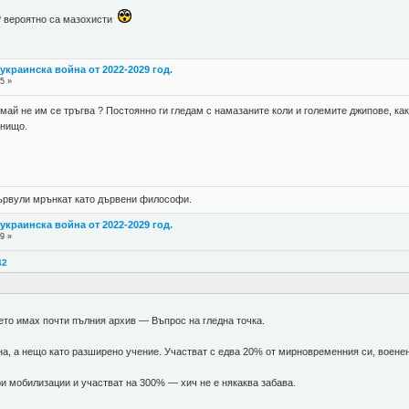
 ? вероятно са мазохисти
украинска война от 2022-2029 год.
5 »
 май не им се тръгва ? Постоянно ги гледам с намазаните коли и големите джипове, как
 нищо.
 цървули мрънкат като дървени философи.
украинска война от 2022-2029 год.
9 »
42
ето имах почти пълния архив — Въпрос на гледна точка.
на, а нещо като разширено учение. Участват с едва 20% от мирновременния си, воене
ри мобилизации и участват на 300% — хич не е някаква забава.