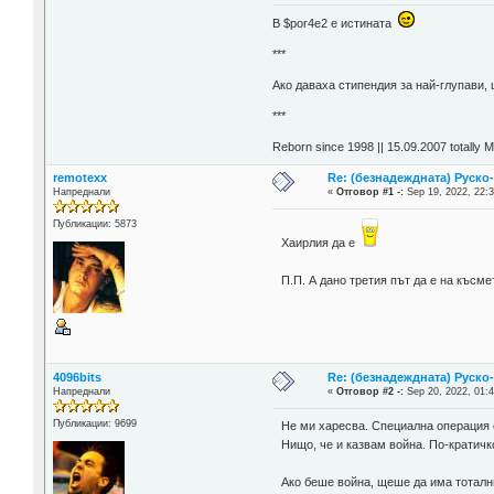
В $por4e2 e истината
***
Aко даваха стипендия за най-глупави,
***
Reborn since 1998 || 15.09.2007 totally 
remotexx
Re: (безнадеждната) Руско-
Напреднали
«
Отговор #1 -:
Sep 19, 2022, 22:3
Публикации: 5873
Хаирлия да е
П.П. А дано третия път да е на късме
4096bits
Re: (безнадеждната) Руско-
Напреднали
«
Отговор #2 -:
Sep 20, 2022, 01:4
Публикации: 9699
Не ми харесва. Специална операция 
Нищо, че и казвам война. По-кратичко
Ако беше война, щеше да има тоталн