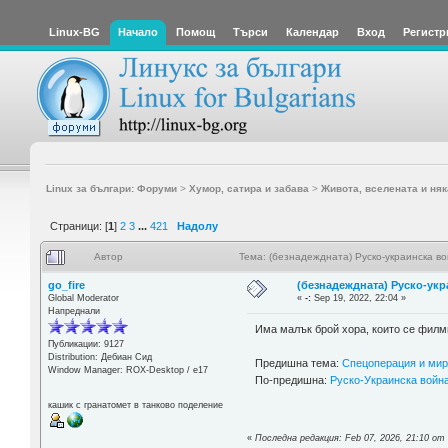
Linux-BG
Начало
Помощ
Търси
Календар
Вход
Регистр
Linux за българи: Форуми
>
Хумор, сатира и забава
>
Живота, вселената и няк
Страници: [
1
]
2
3
...
421
Надолу
Автор
Тема: (безнадеждната) Руско-украинска в
go_fire
(безнадеждната) Руско-укр
Global Moderator
«
-:
Sep 19, 2022, 22:04 »
Напреднали
Има малък брой хора, които се филм
Публикации: 9127
Distribution: Дебиан Сид
Предишна тема:
Спецоперация и ми
Window Manager: ROX-Desktop / е17
По-предишна:
Руско-Украинска война
кашик с гранатомет в танково поделение
«
Последна редакция: Feb 07, 2026, 21:10 от 