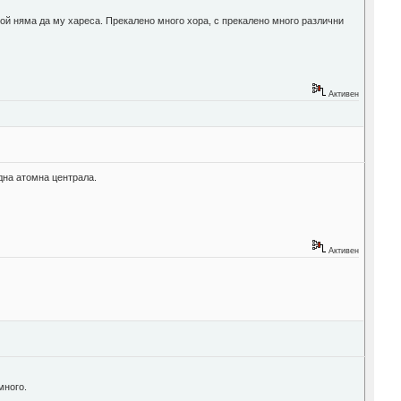
кой няма да му хареса. Прекалено много хора, с прекалено много различни
Активен
дна атомна централа.
Активен
много.