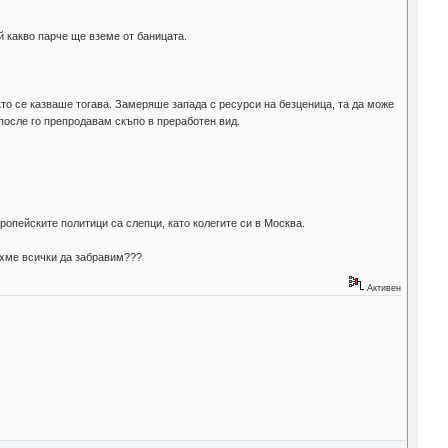
й какво парче ще вземе от баницата.
то се казваше тогава. Замеряше запада с ресурси на безценица, та да може
 после го препродавам скъпо в преработен вид.
ропейските политици са слепци, като колегите си в Москва.
яхме всички да забравим???
Активен