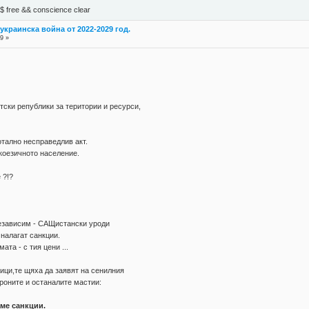
М$ free && conscience clear
украинска война от 2022-2029 год.
9 »
тски републики за територии и ресурси,
отално несправедлив акт.
коезичното население.
 ?!?
езависим - САЩистански уроди
 налагат санкции.
ата - с тия цени ...
ци,те щяха да заявят на сенилния
роните и останалите мастии:
аме санкции.