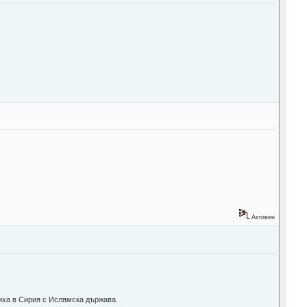
Активен
иха в Сирия с Ислямска държава.