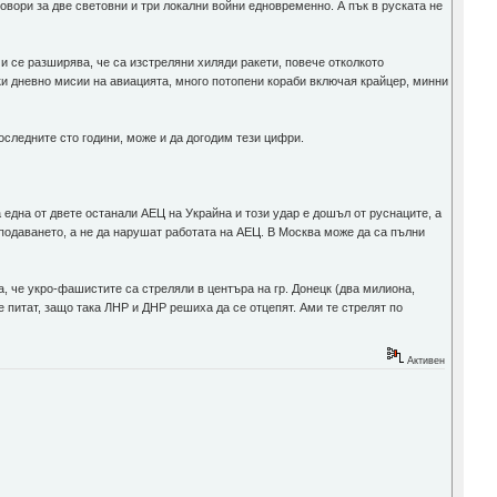
говори за две световни и три локални войни едновременно. А пък в руската не
 и се разширява, че са изстреляни хиляди ракети, повече отколкото
ки дневно мисии на авиацията, много потопени кораби включая крайцер, минни
оследните сто години, може и да догодим тези цифри.
 една от двете останали АЕЦ на Украйна и този удар е дошъл от руснаците, а
т подаването, а не да нарушат работата на АЕЦ. В Москва може да са пълни
, че укро-фашистите са стреляли в центъра на гр. Донецк (два милиона,
 питат, защо така ЛНР и ДНР решиха да се отцепят. Ами те стрелят по
Активен