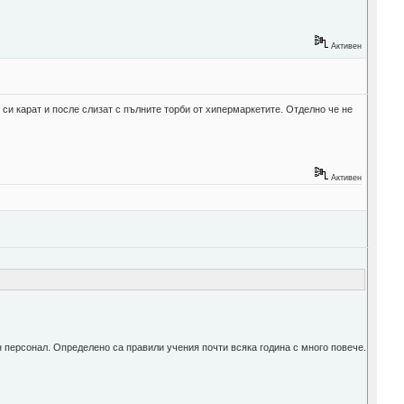
Активен
 си карат и после слизат с пълните торби от хипермаркетите. Отделно че не
Активен
н персонал. Определено са правили учения почти всяка година с много повече.