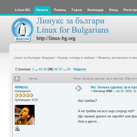
Linux-BG
Начало
Помощ
Търси
Календар
Вход
Регистр
Linux за българи: Форуми
>
Хумор, сатира и забава
>
Живота, вселената и няк
Страници:
1
...
43
44
[
45
]
46
47
...
64
Надолу
Автор
Тема: Зелена сделка: за и против (Проче
4096bits
Re: Зелена сделка: за и пр
Напреднали
«
Отговор #660 -:
Jul 22, 2025, 11
Публикации: 9715
Ако трябва?
А не трябва ли все още според теб?
Ще чакаме докато ни заробят или фа
Или и двете…