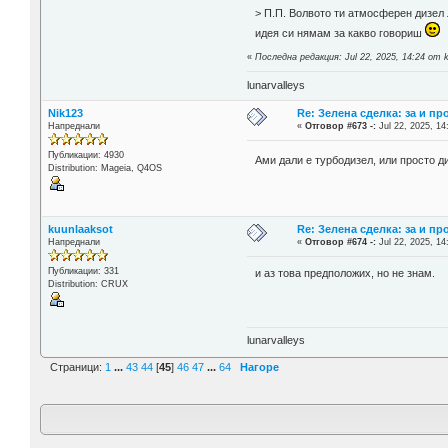
> П.П. Волвото ти атмосферен дизел 
идея си нямам за какво говориш
«
Последна редакция: Jul 22, 2025, 14:24 от 
lunarvalleys
Nik123
Re: Зелена сделка: за и пр
Напреднали
«
Отговор #673 -:
Jul 22, 2025, 14
Публикации: 4930
Ами дали е турбодизел, или просто 
Distribution: Mageia, Q4OS
kuunlaaksot
Re: Зелена сделка: за и пр
Напреднали
«
Отговор #674 -:
Jul 22, 2025, 14
Публикации: 331
и аз това предположих, но не знам.
Distribution: CRUX
lunarvalleys
Страници:
1
...
43
44
[
45
]
46
47
...
64
Нагоре