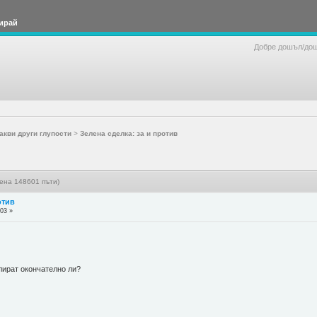
ирай
Добре дошъл/до
акви други глупости
>
Зелена сделка: за и против
тена 148601 пъти)
отив
:03 »
лират окончателно ли?