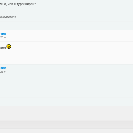
ли е, или е турбиниран?
kuunlaaksot
»
отив
:25 »
дизел
отив
:27 »