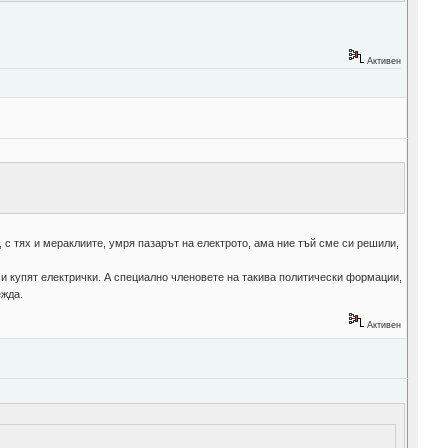
Активен
 с тях и мераклиите, умря пазарът на електрото, ама ние тъй сме си решили,
си купят електрички. А специално членовете на такива политически формации,
ежда.
Активен