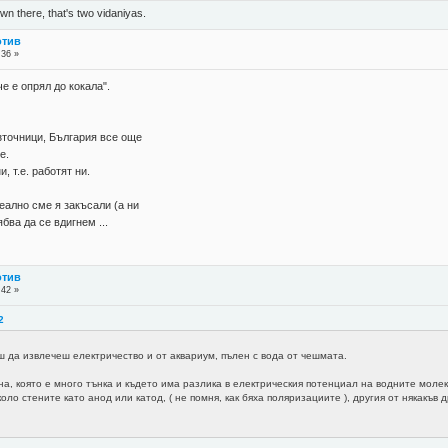
n there, that's two vidaniyas.
отив
:36 »
е е опрял до кокала".
точници, България все още
е.
 т.е. работят ни.
ално сме я закъсали (а ни
бва да се вдигнем ...
отив
:42 »
2
ш да извлечеш електричество и от аквариум, пълен с вода от чешмата.
а, която е много тънка и където има разлика в електрическия потенциал на водните молек
о стените като анод или катод, ( не помня, как бяха поляризациите ), другия от някакъв 