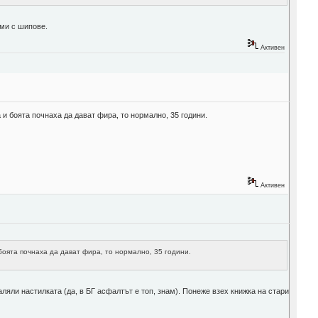
уми с шипове.
Активен
и боята почнаха да дават фира, то нормално, 35 години.
Активен
боята почнаха да дават фира, то нормално, 35 години.
аляли настилката (да, в БГ асфалтът е топ, знам). Понеже взех книжка на стари