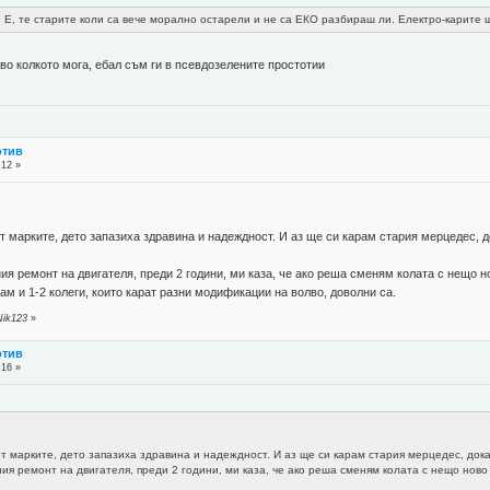
. Е, те старите коли са вече морално остарели и не са ЕКО разбираш ли. Електро-карите щ
во колкото мога, ебал съм ги в псевдозелените простотии
отив
:12 »
от марките, дето запазиха здравина и надеждност. И аз ще си карам стария мерцедес,
я ремонт на двигателя, преди 2 години, ми каза, че ако реша сменям колата с нещо но
ам и 1-2 колеги, които карат разни модификации на волво, доволни са.
Nik123
»
отив
:16 »
от марките, дето запазиха здравина и надеждност. И аз ще си карам стария мерцедес, док
ия ремонт на двигателя, преди 2 години, ми каза, че ако реша сменям колата с нещо ново (