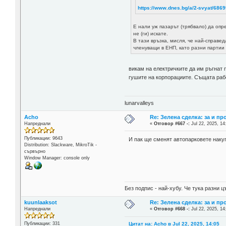
https://www.dnes.bg/a/2-svyat/6869
Е нали уж пазарът (трябвало) да опр
не (ги) искате.
В тази връзка, мисля, че най-справе
членуващи в ЕНП, като разни партии 
викам на електричките да им ръгнат п
гушите на корпорациите. Същата рабо
lunarvalleys
Acho
Re: Зелена сделка: за и пр
Напреднали
«
Отговор #667 -:
Jul 22, 2025, 14
Публикации: 9643
И пак ще сменят автопарковете накуп
Distribution: Slackware, MikroTik -
сървърно
Window Manager: console only
Без подпис - най-хубу. Че тука разни
kuunlaaksot
Re: Зелена сделка: за и пр
Напреднали
«
Отговор #668 -:
Jul 22, 2025, 14
Цитат на: Acho в Jul 22, 2025, 14:05
Публикации: 331