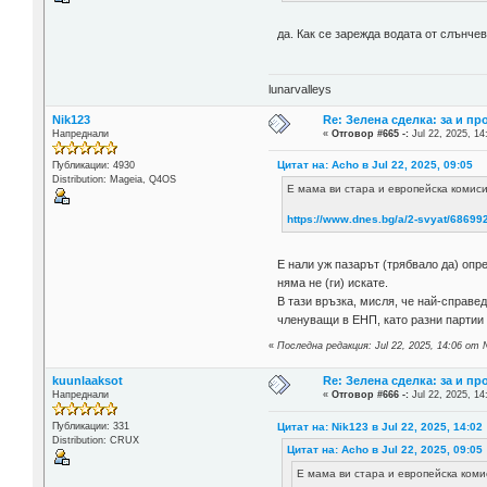
да. Как се зарежда водата от слънче
lunarvalleys
Nik123
Re: Зелена сделка: за и пр
Напреднали
«
Отговор #665 -:
Jul 22, 2025, 14
Цитат на: Acho в Jul 22, 2025, 09:05
Публикации: 4930
Distribution: Mageia, Q4OS
Е мама ви стара и европейска комиси
https://www.dnes.bg/a/2-svyat/686992
Е нали уж пазарът (трябвало да) опр
няма не (ги) искате.
В тази връзка, мисля, че най-справе
членуващи в ЕНП, като разни партии 
«
Последна редакция: Jul 22, 2025, 14:06 от 
kuunlaaksot
Re: Зелена сделка: за и пр
Напреднали
«
Отговор #666 -:
Jul 22, 2025, 14
Цитат на: Nik123 в Jul 22, 2025, 14:02
Публикации: 331
Distribution: CRUX
Цитат на: Acho в Jul 22, 2025, 09:05
Е мама ви стара и европейска коми