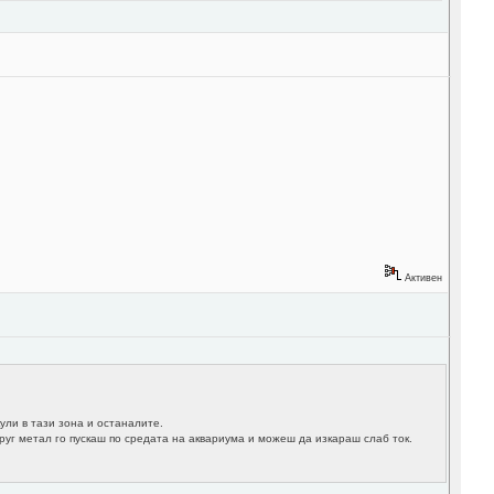
Активен
ули в тази зона и останалите.
друг метал го пускаш по средата на аквариума и можеш да изкараш слаб ток.