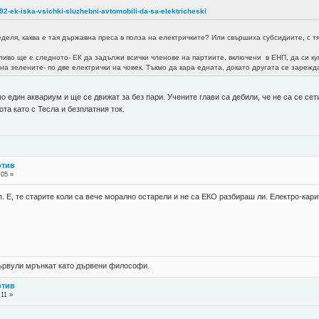
92-ek-iska-vsichki-sluzhebni-avtomobili-da-sa-elektricheski
еделя, каква е тая държавна преса в полза на електричките? Или свършиха субсидиите, с т
дливо ще е следното- ЕК да задължи всички членове на партиите, включени в ЕНП, да си к
на зелените- по две електрички на човек. Тъкмо да кара едната, докато другата се зарежд
о един аквариум и ще се движат за без пари. Учените глави са дебили, че не са се се
та като с Тесла и безплатния ток.
отив
:05 »
. Е, те старите коли са вече морално остарели и не са ЕКО разбираш ли. Електро-карит
 цървули мрънкат като дървени философи.
отив
:11 »