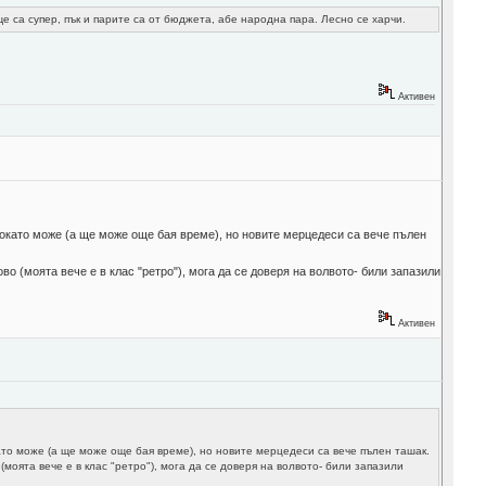
е са супер, пък и парите са от бюджета, абе народна пара. Лесно се харчи.
Активен
 докато може (а ще може още бая време), но новите мерцедеси са вече пълен
во (моята вече е в клас "ретро"), мога да се доверя на волвото- били запазили
Активен
ато може (а ще може още бая време), но новите мерцедеси са вече пълен ташак.
моята вече е в клас "ретро"), мога да се доверя на волвото- били запазили