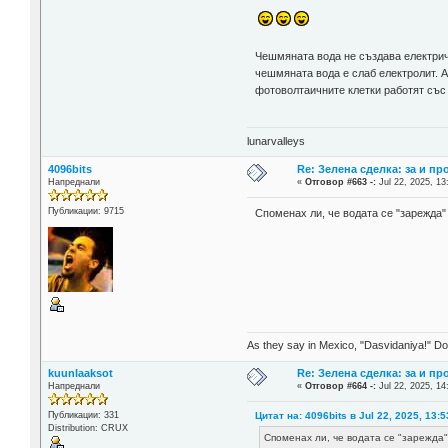
Чешмяната вода не създава електриче
чешмяната вода е слаб електролит. А
фотоволтаичните клетки работят със 
lunarvalleys
4096bits
Re: Зелена сделка: за и пр
Напреднали
«
Отговор #663 -:
Jul 22, 2025, 13
Публикации: 9715
Споменах ли, че водата се "зарежда
As they say in Mexico, "Dasvidaniya!" Dow
kuunlaaksot
Re: Зелена сделка: за и пр
Напреднали
«
Отговор #664 -:
Jul 22, 2025, 14
Цитат на: 4096bits в Jul 22, 2025, 13:5
Публикации: 331
Distribution: CRUX
Споменах ли, че водата се "зарежда