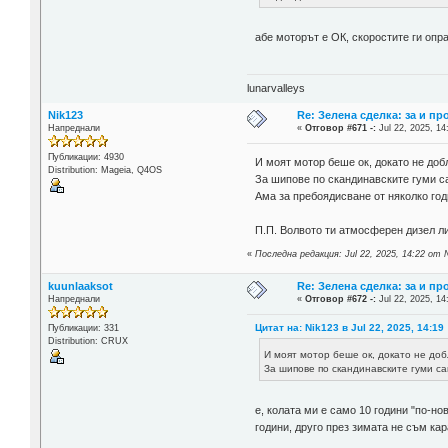
абе моторът е ОК, скоростите ги опр
lunarvalleys
Nik123
Re: Зелена сделка: за и пр
Напреднали
«
Отговор #671 -:
Jul 22, 2025, 14
Публикации: 4930
И моят мотор беше ок, докато не до
Distribution: Mageia, Q4OS
За шипове по скандинавските гуми с
Ама за пребоядисване от няколко год
П.П. Волвото ти атмосферен дизел ли
«
Последна редакция: Jul 22, 2025, 14:22 от 
kuunlaaksot
Re: Зелена сделка: за и пр
Напреднали
«
Отговор #672 -:
Jul 22, 2025, 14
Цитат на: Nik123 в Jul 22, 2025, 14:19
Публикации: 331
Distribution: CRUX
И моят мотор беше ок, докато не до
За шипове по скандинавските гуми са
е, колата ми е само 10 години "по-но
години, друго през зимата не съм кар