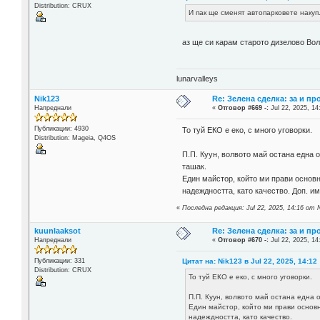
Distribution: CRUX
И пак ще сменят автопарковете накуп
аз ще си карам старото дизелово Вол
lunarvalleys
Nik123
Re: Зелена сделка: за и пр
Напреднали
«
Отговор #669 -:
Jul 22, 2025, 14
Публикации: 4930
То туй ЕКО е еко, с много уговорки.
Distribution: Mageia, Q4OS
П.П. Куун, волвото май остана една 
ташак.
Един майстор, който ми прави основни
надеждността, като качество. Доп. им
«
Последна редакция: Jul 22, 2025, 14:16 от 
kuunlaaksot
Re: Зелена сделка: за и пр
Напреднали
«
Отговор #670 -:
Jul 22, 2025, 14
Цитат на: Nik123 в Jul 22, 2025, 14:12
Публикации: 331
Distribution: CRUX
То туй ЕКО е еко, с много уговорки.
П.П. Куун, волвото май остана една 
Един майстор, който ми прави основн
надеждността, като качество.