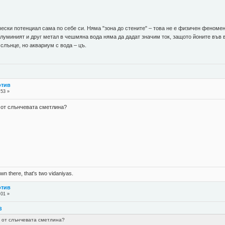
ски потенциал сама по себе си. Няма "зона до стените" – това не е физичен феномен
луминият и друг метал в чешмяна вода няма да дадат значим ток, защото йоните във в
слънце, но аквариум с вода – цъ.
отив
:53 »
" от слънчевата сметлина?
n there, that's two vidaniyas.
отив
:01 »
3
" от слънчевата сметлина?