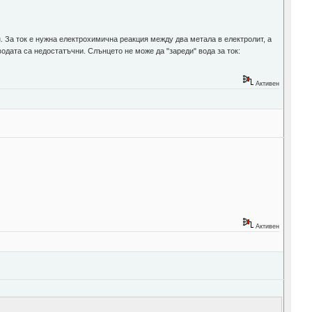
. За ток е нужна електрохимична реакция между два метала в електролит, а
одата са недостатъчни. Слънцето не може да "зареди" вода за ток:
Активен
Активен