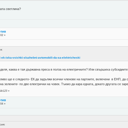
вата светлина?
отив
:02 »
я:
-ek-iska-vsichki-sluzhebni-avtomobili-da-sa-elektricheski
еделя, каква е тая държавна преса в полза на електричките? Или свършиха субсидиите,
дливо ще е следното- ЕК да задължи всички членове на партиите, включени в ЕНП, да 
на зелените- по две електрички на човек. Тъкмо да кара едната, докато другата се зар
Nik123
»
отив
:04 »
сия: