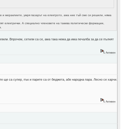
ях и мераклиите, умря пазарът на електрото, ама ние тъй сме си решили, няма
упят електрички. А специално членовете на такива политически формации,
а.
тилили. Впрочем, сетили са се, ама така нема да има печалба за да се пълнят
Активен
е ще са супер, пък и парите са от бюджета, абе народна пара. Лесно се харчи.
Активен