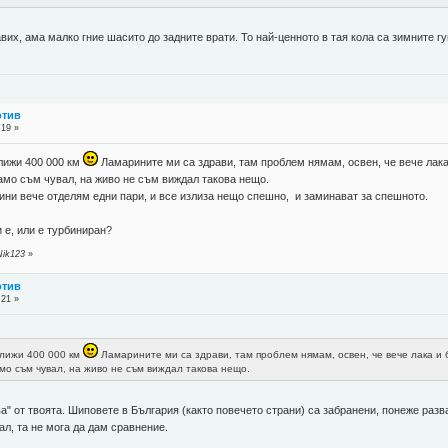
авих, ама малко гние шасито до задните врати. То най-ценното в тая кола са зимните г
отив
:19 »
ближи 400 000 км
Ламарините ми са здрави, там проблем нямам, освен, че вече лака 
амо съм чувал, на живо не съм виждал такова нещо.
ини вече отделям едни пари, и все излиза нещо спешно, и заминават за спешното.
 е, или е турбиниран?
Nik123
»
отив
:21 »
ближи 400 000 км
Ламарините ми са здрави, там проблем нямам, освен, че вече лака и 
мо съм чувал, на живо не съм виждал такова нещо.
ва" от твоята. Шиповете в България (както повечето страни) са забранени, понеже разв
ал, та не мога да дам сравнение.