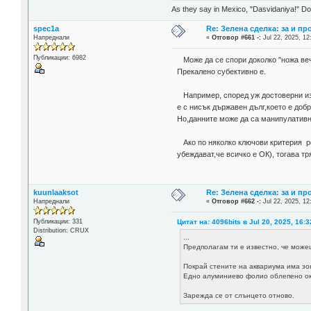
As they say in Mexico, "Dasvidaniya!" Dow
spec1a
Re: Зелена сделка: за и пр
Напреднали
«
Отговор #661 -:
Jul 22, 2025, 12
Публикации: 6982
Може да се спори доколко "ножа веч
Прекалено субективно е.
Например, според уж достоверни из
е с нисък държавен дълг,което е добр
Но,данните може да са манипулативни,
Ако по няколко ключови критерия ре
убеждават,че всичко е ОК), тогава тря
kuunlaaksot
Re: Зелена сделка: за и пр
Напреднали
«
Отговор #662 -:
Jul 22, 2025, 12
Цитат на: 4096bits в Jul 20, 2025, 16:3
Публикации: 331
Distribution: CRUX
...
Предполагам ти е известно, че може
Покрай стените на аквариума има зон
Едно алуминиево фолио облепено окол
Зарежда се от слънцето отново.