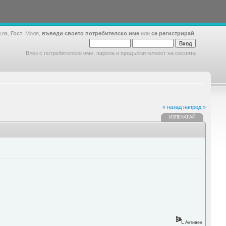
шла,
Гост
. Моля,
въведи своето потребителско име
или
се регистрирай
.
Влез с потребителско име, парола и продължителност на сесията
« назад
напред »
ИЗПЕЧАТАЙ
Активен