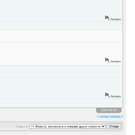
Активен
Активен
Активен
ИЗПЕЧАТАЙ
« назад
напред »
Отиди на: