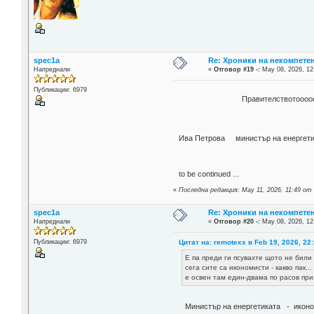
spec1a
Re: Хроники на некомпете
Напреднали
«
Отговор #19 -:
May 08, 2026, 12
Публикации: 6979
Правителствотоооooo
Ива Петрова министър на енер
to be continued ...
«
Последна редакция: May 11, 2026, 11:49 от
spec1a
Re: Хроники на некомпете
Напреднали
«
Отговор #20 -:
May 08, 2026, 12
Цитат на: remotexx в Feb 19, 2026, 22
Публикации: 6979
Е па преди ги псувахте щото не били
сега сите са икономисти - какво пак..
е освен там един-двама по расов при
Mинистър на енергетиката - иконо