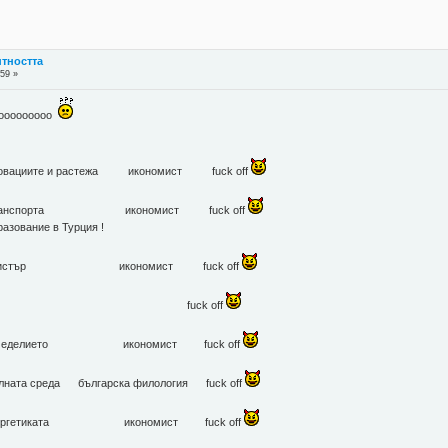
нтността
:59 »
ooooоо
новациите и растежа икономист fuck off
 на транспорта икономист fuck off
зование в Турция !
лен министър икономист fuck off
зан гаджал fuck off
а земеделието икономист fuck off
ата среда българска филология fuck off
а енергетиката икономист fuck off