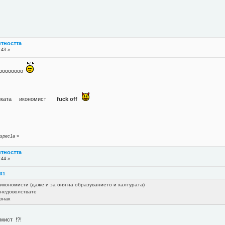
нтността
:43 »
ooooоо
гетиката икономист
fuck off
 spec1a
»
нтността
:44 »
:31
 икономисти (даже и за оня на образуванието и халтурата)
. недоволствате
знак
мист !?!