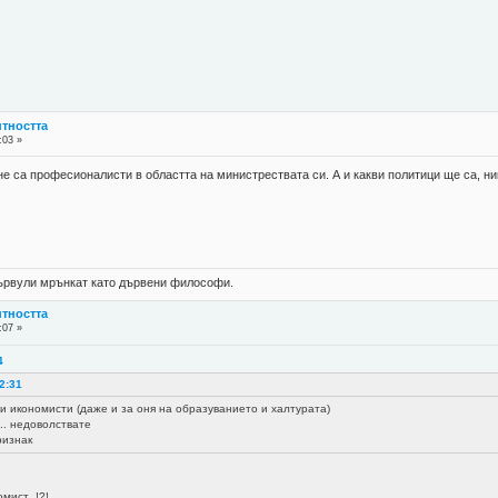
нтността
:03 »
не са професионалисти в областта на министрествата си. А и какви политици ще са, ни
 цървули мрънкат като дървени философи.
нтността
:07 »
4
2:31
ли икономисти (даже и за оня на образуванието и халтурата)
... недоволствате
ризнак
мист !?!