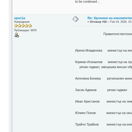
to be continued ...
spec1a
Re: Хроники на некомпете
Напреднали
«
Отговор #16 -:
Feb 19, 2026, 15
Публикации: 6979
Правителствотоооooo
Ирена Младенова министър на и
Корман Исмаилов министър
рязан гаджал, завършва висше обра
Ангелина Бонева региона
Хасан Адемов ря
Иван Христанов министър н
Юлиян Попов министър на околн
Трайчо Трайков министър н