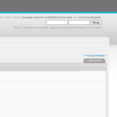
шла,
Гост
. Моля,
въведи своето потребителско име
или
се регистрирай
.
Влез с потребителско име, парола и продължителност на сесията
« назад
напред »
ИЗПЕЧАТАЙ