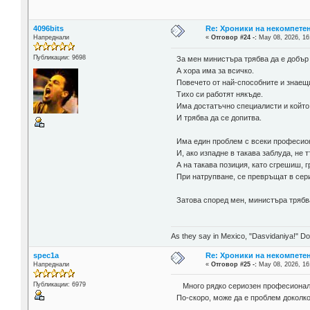
4096bits
Re: Хроники на некомпете
Напреднали
«
Отговор #24 -:
May 08, 2026, 16
Публикации: 9698
За мен министъра трябва да е добър
А хора има за всичко.
Повечето от най-способните и знаещи
Тихо си работят някъде.
Има достатъчно специалисти и който 
И трябва да се допитва.
Има един проблем с всеки професиона
И, ако изпадне в такава заблуда, не 
А на такава позиция, като сгрешиш, г
При натрупване, се превръщат в сер
Затова според мен, министъра трябв
As they say in Mexico, "Dasvidaniya!" Dow
spec1a
Re: Хроники на некомпете
Напреднали
«
Отговор #25 -:
May 08, 2026, 16
Публикации: 6979
Много рядко сериозен професионали
По-скоро, може да е проблем доколко