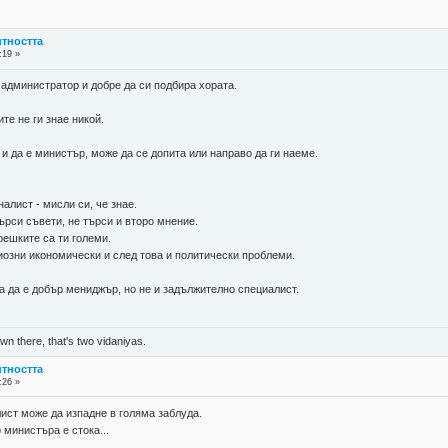
нтността
:19 »
 администратор и добре да си подбира хората.
те не ги знае никой.
и да е министър, може да се допита или направо да ги наеме.
лист - мисли си, че знае.
търси съвети, не търси и второ мнение.
решките са ти големи.
иозни икономически и след това и политически проблеми.
а да е добър мениджър, но не и задължително специалист.
n there, that's two vidaniyas.
нтността
:26 »
ст може да изпадне в голяма заблуда.
 министъра е стока...