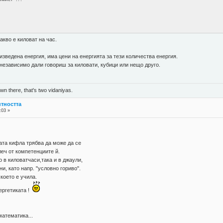
акво е киловат на час.
зведена енергия, има цени на енергията за тези количества енергия.
независимо дали говориш за киловати, кубици или нещо друго.
n there, that's two vidaniyas.
нтността
:03 »
а кифла трябва да може да се
леч от компетенциите й.
 в киловатчаси,така и в джаули,
ни, като напр. "условно гориво".
 което е учила.
ергетиката !
математика...