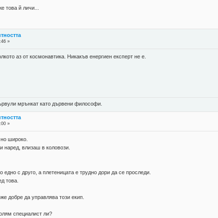
е това й личи...
нтността
:46 »
олкото аз от космонавтика. Никакъв енергиен експерт не е.
 цървули мрънкат като дървени философи.
нтността
:00 »
но широко.
и наред, влизаш в коловози.
 едно с друго, а плетеницата е трудно дори да се проследи.
д това.
оже добре да управлява този екип.
голям специалист ли?