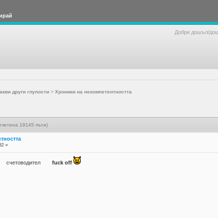
ирай
Добре дошъл/до
акви други глупости
>
Хроники на некомпетентността
очетена 19145 пъти)
нтността
32 »
ИТ) счетоводител
fuck off