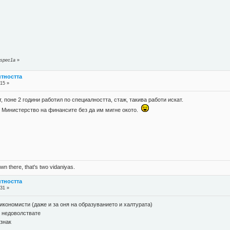
 spec1a
»
нтността
:15 »
, поне 2 години работил по специалността, стаж, такива работи искат.
ъв Министерство на финансите без да им мигне окото.
n there, that's two vidaniyas.
нтността
:31 »
 икономисти (даже и за оня на образуванието и халтурата)
.. недоволствате
изнак