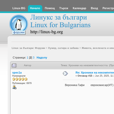
Linux-BG
Начало
Помощ
Търси
Календар
Вход
Регистр
Linux за българи: Форуми
>
Хумор, сатира и забава
>
Живота, вселената и няк
Страници:
1
[
2
]
3
Надолу
Автор
Тема: Хроники на некомпетентността (Пр
spec1a
Re: Хроники на некомпете
Напреднали
«
Отговор #15 -:
Jun 25, 2025, 11:
Публикации: 6979
Вероника Гафи еврокомисар(