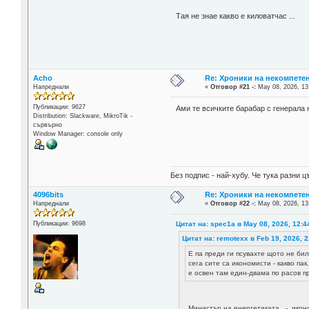
Тая не знае какво е киловатчас ...
Acho
Re: Хроники на некомпете
Напреднали
«
Отговор #21 -:
May 08, 2026, 13
Публикации: 9627
Ами те всичките барабар с генерала 
Distribution: Slackware, MikroTik -
сървърно
Window Manager: console only
Без подпис - най-хубу. Че тука разни
4096bits
Re: Хроники на некомпете
Напреднали
«
Отговор #22 -:
May 08, 2026, 13
Цитат на: spec1a в May 08, 2026, 12:4
Публикации: 9698
Цитат на: remotexx в Feb 19, 2026, 2
Е па преди ги псувахте щото не би
сега сите са икономисти - какво пак
е освен там един-двама по расов п
Mинистър на енергетиката - иконо