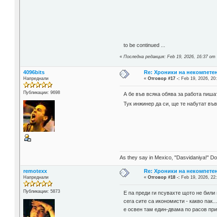
to be continued ...
«
Последна редакция: Feb 19, 2026, 16:37 от
4096bits
Re: Хроники на некомпете
Напреднали
«
Отговор #17 -:
Feb 19, 2026, 20
Публикации: 9698
А бе във всяка обява за работа пишат
Тук инжинер да си, ще те набутат в
As they say in Mexico, "Dasvidaniya!" Dow
remotexx
Re: Хроники на некомпете
Напреднали
«
Отговор #18 -:
Feb 19, 2026, 22
Публикации: 5873
Е па преди ги псувахте щото не били
сега сите са икономисти - какво пак.
е освен там един-двама по расов пр