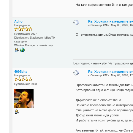
На тази кифла мястото й не е там,даж
Acho
Re: Хроники на некомпете
Напреднали
«
Отговор #26 -:
May 08, 2026, 16
Публикации: 9627
От енергетика ще разбира толкова, к
Distribution: Slackware, MikroTik -
сървърно
Window Manager: console only
Без подпис - най-хубу. Че тука разни
4096bits
Re: Хроники на некомпете
Напреднали
«
Отговор #27 -:
May 08, 2026, 17
Публикации: 9698
Професионалиста не мисли достатъч
Като правиш едно и също нещо годин
Държавата не е сбор от звена.
Всичко е прекалено тясно интегрирано
Специалист не може да се оправи сре
Добър екип може и да успее.
И работата на този трябва да е, да м
Ако вземеш Китай, мислиш, че Си е 