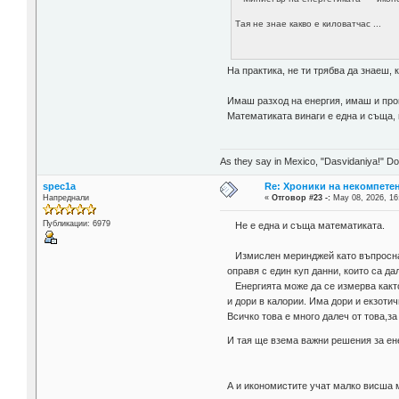
Тая не знае какво е киловатчас ...
На практика, не ти трябва да знаеш, к
Имаш разход на енергия, имаш и прои
Математиката винаги е една и съща, 
As they say in Mexico, "Dasvidaniya!" Dow
spec1a
Re: Хроники на некомпете
Напреднали
«
Отговор #23 -:
May 08, 2026, 16
Публикации: 6979
Не е една и съща математиката.
Измислен меринджей като въпроснат
оправя с един куп данни, които са да
Енергията може да се измерва както
и дори в калории. Има дори и екзотич
Всичко това е много далеч от това,за
И тая ще взема важни решения за ен
А и икономистите учат малко висша 