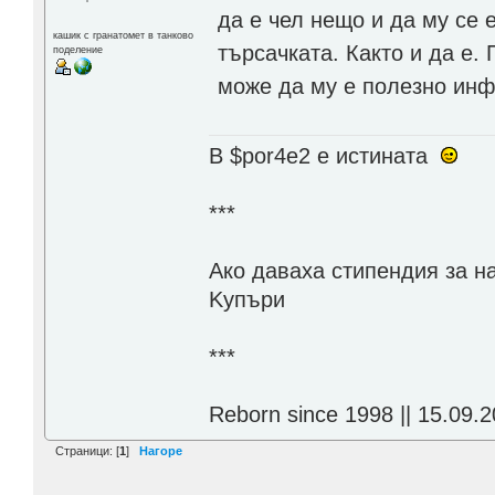
да е чел нещо и да му се 
кашик с гранатомет в танково
търсачката. Както и да е.
поделение
може да му е полезно инф
В $por4e2 e истината
***
Aко даваха стипендия за н
Kупъри
***
Reborn since 1998 || 15.09.2
Страници: [
1
]
Нагоре