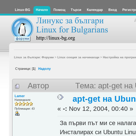
Linux-BG
Начало
Помощ
Търси
Календар
Вход
Регистр
Linux за българи: Форуми
>
Linux секция за начинаещи
>
Настройка на програ
Страници: [
1
]
Надолу
Автор
Тема: apt-get н
Lamer
apt-get на Ubu
Напреднали
«
-:
Nov 12, 2004, 00:40 »
Публикации: 43
За първи път ми се налага
Инсталирах си Ubuntu Linu