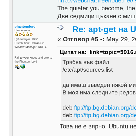
http://webchat.freenode.net
The quieter you become, the 
Две седмици цъкане с мишк
phantomlord
Re: apt-get на 
Напреднали
«
Отговор #5 -:
May 29, 2
Публикации: 1832
Distribution: Debian Sid
Window Manager: KDE 4
Цитат на: link=topic=591
Fall to your knees and bow to
Трябва във файл
the Phantom Lord
/etc/apt/sources.list
да имаш въведен някой ми
В моя има следните редов
deb
ftp://ftp.bg.debian.org/d
deb
ftp://ftp.bg.debian.org/d
Това не е вярно. Ubuntu н