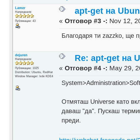
Lamer
apt-get на Ubu
Напреднали
«
Отговор #3 -:
Nov 12, 20
Публикации: 43
Благодаря ти zazzko, ще 
dejuren
Re: apt-get на 
Напреднали
«
Отговор #4 -:
May 29, 2
Публикации: 1025
Distribution: Ubuntu, RedHat
Window Manager: lxde KDE4
System>Administration>Sof
Отмяташ Universe като вк
даваш "да". Пускаш терми
преди.