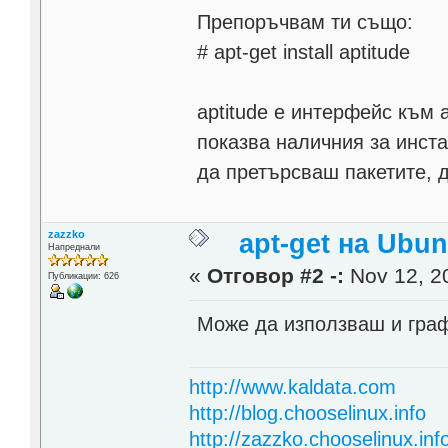
Препоръчвам ти също:
# apt-get install aptitude
aptitude е интерфейс към 
показва наличния за инст
да претърсваш пакетите, д
zazzko
apt-get на Ubu
Напреднали
«
Отговор #2 -:
Nov 12, 20
Публикации: 626
Може да използваш и граф
http://www.kaldata.com
http://blog.chooselinux.info
http://zazzko.chooselinux.inf