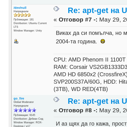
/dev/null
Re: apt-get на 
Напреднали
«
Отговор #7 -:
May 29, 2
Публикации: 181
Distribution: Ubuntu Current
LTS
Window Manager: Unity
Виках да си помълча, но м
2004-та година.
CPU: AMD Phenom II 1100T B
RAM: Corsair VS2GB1333D3
AMD HD 6850x2 (CrossfireX)
SVP200S37A/60G, HDD: Hit
(3TB), WD RED(4TB)
go_fire
Re: apt-get на 
Global Moderator
Напреднали
«
Отговор #8 -:
May 29, 2
Публикации: 9145
Distribution: Дебиан Сид
И аз щях да го кажа, прос
Window Manager: ROX-
Desktop / е17