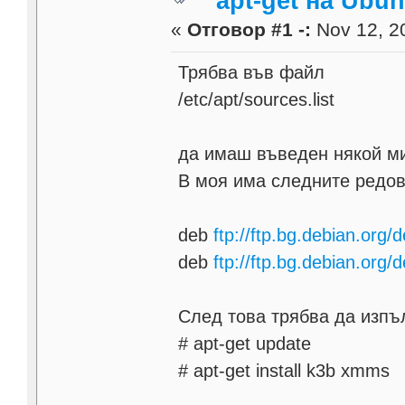
apt-get на Ubu
«
Отговор #1 -:
Nov 12, 20
Трябва във файл
/etc/apt/sources.list
да имаш въведен някой м
В моя има следните редов
deb
ftp://ftp.bg.debian.org/
deb
ftp://ftp.bg.debian.org/
След това трябва да изп
# apt-get update
# apt-get install k3b xmms