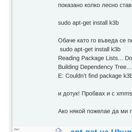
показано колко лесно став
sudo apt-get install k3b
Обаче като го въведа се п
sudo apt-get install k3b
Reading Package Lists... D
Building Dependency Tree..
E: Couldn't find package k3
и дотук! Пробвах и с xmm
Ако някой пожелае да ми 
Гост