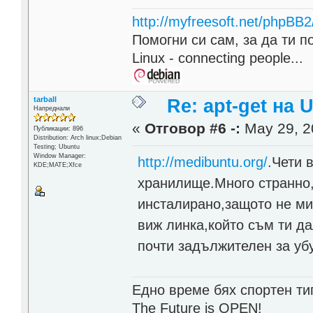
http://myfreesoft.net/phpBB
Помогни си сам, за да ти п
Linux - connecting people...
tarball
Re: apt-get на 
Напреднали
«
Отговор #6 -:
May 29, 2
Публикации: 896
Distribution: Arch linux;Debian
Testing; Ubuntu
Window Manager:
http://medibuntu.org/
.Чети 
KDE;MATE;Xfce
хранилище.Много странно,
инсталирано,защото не ми 
виж линка,който съм ти да
почти задължителен за уб
Едно време бях спортен тип
The Future is OPEN!