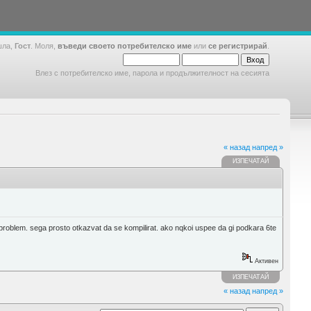
шла,
Гост
. Моля,
въведи своето потребителско име
или
се регистрирай
.
Влез с потребителско име, парола и продължителност на сесията
« назад
напред »
ИЗПЕЧАТАЙ
problem. sega prosto otkazvat da se kompilirat. ako nqkoi uspee da gi podkara 6te
Активен
ИЗПЕЧАТАЙ
« назад
напред »