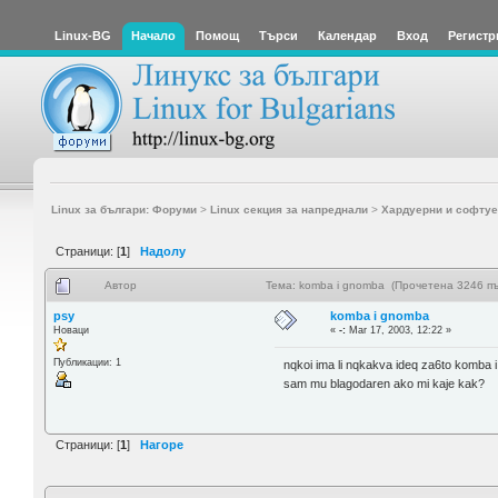
Linux-BG
Начало
Помощ
Търси
Календар
Вход
Регистр
Linux за българи: Форуми
>
Linux секция за напреднали
>
Хардуерни и софтуе
Страници: [
1
]
Надолу
Автор
Тема: komba i gnomba (Прочетена 3246 пъ
psy
komba i gnomba
Новаци
«
-:
Mar 17, 2003, 12:22 »
Публикации: 1
nqkoi ima li nqkakva ideq za6to komba 
sam mu blagodaren ako mi kaje kak?
Страници: [
1
]
Нагоре