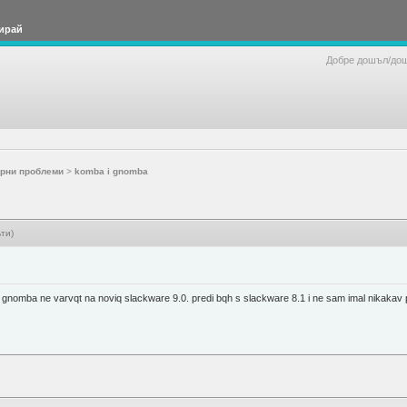
ирай
Добре дошъл/до
рни проблеми
>
komba i gnomba
ти)
i gnomba ne varvqt na noviq slackware 9.0. predi bqh s slackware 8.1 i ne sam imal nikakav 