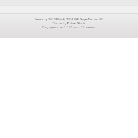
Powered by SMF 2.0 Beta 4
|
SMF © 2006, Simple Machines LLC
Theme by
DzinerStudio
Създадена за 0.512 сек с 17 заявки.