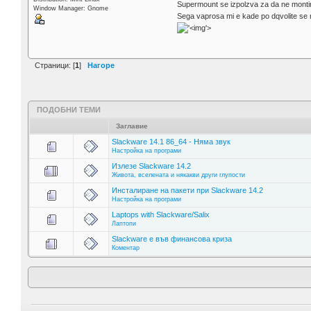
Supermount se izpolzva za da ne montiram
Window Manager: Gnome
Sega vaprosa mi e kade po dqvolite se n
'>
Страници: [
1
]
Нагоре
ПОДОБНИ ТЕМИ
Заглавие
Slackware 14.1 86_64 - Няма звук
Настройка на програми
Излезе Slackware 14.2
Живота, вселената и някакви други глупости
Инсталиране на пакети при Slackware 14.2
Настройка на програми
Laptops with Slackware/Salix
Лаптопи
Slackware е във финансова криза
Коментар