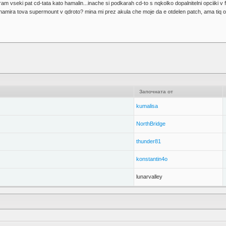
 vseki pat cd-tata kato hamalin...inache si podkarah cd-to s nqkolko dopalnitelni opciiki v fs
amira tova supermount v qdroto? mina mi prez akula che moje da e otdelen patch, ama tiq ot k
Започната от
kumalisa
NorthBridge
thunder81
konstantin4o
lunarvalley