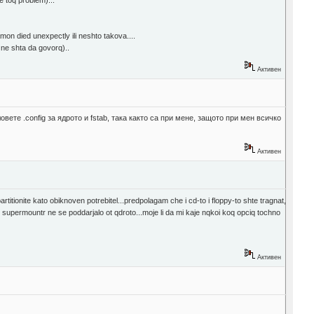
e toq problem)...
mon died unexpectly ili neshto takova....
 ne shta da govorq)..
Активен
ете .config за ядрото и fstab, така както са при мене, защото при мен всичко
Активен
ionite kato obiknoven potrebitel...predpolagam che i cd-to i floppy-to shte tragnat,
upermountr ne se poddarjalo ot qdroto...moje li da mi kaje nqkoi koq opciq tochno
Активен