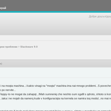
ирай
Добре дошъл/до
рни проблеми
>
Slackware 9.0
и)
i na moqta mashina...i kakto vinagi na "moqta" mashina ima nai-mnogo problemi...S povecheto
o po nervite...
ppy-to ne mogat da zahapqt...IMah sumneniq che neshto sum sgafil s qdroto, shtoto si kompil
....taka i ne mojah da namerq kude v konfiguraciqta na kernela se namira toq modul...no mai n