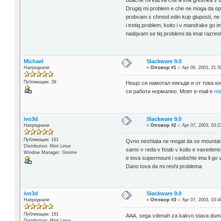
obache mi kazva che ili ima greshka v u
Drugiq mi problem e che ne moga da opr
probvam s chmod edin kup gluposti, ne sh
i tretiq problem, koito i v mandrake go
nadqvam se tiq problemi da imat razresh
Michael
Slackware 9.0
Напреднали
«
Отговор #1 -:
Apr 06, 2003, 21:5
Публикации: 39
Нещо си намотал някъде и от това кое
си работи нормално. Моят e-mail е
mi
ivo3d
Slackware 9.0
Напреднали
«
Отговор #2 -:
Apr 07, 2003, 03:2
Публикации: 161
Qvno neshtata ne mogat da se mountat to
Distribution: Mint Linux
samo v reda v fstab v koito e vavedeno
Window Manager: Gnome
e tova supermount i vaobshte ima li go v 
Dano tova da mi reshi problema
ivo3d
Slackware 9.0
Напреднали
«
Отговор #3 -:
Apr 07, 2003, 03:4
Публикации: 161
AAA, sega vdenah za kakvo stava duma 
Distribution: Mint Linux