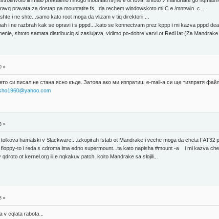
stroistvoto ili imalo prekaleno mnogo mountati fs(ne e ot tova, shtoto v mandrake go nqmash
avq pravata za dostap na mountatite fs...da rechem windowskoto mi C e /mnt/win_c.....
te i ne shte...samo kato root moga da vlizam v tiq direktorii....
 imah i ne razbrah kak se opravi i s pppd....kato se konnectvam prez kppp i mi kazva pppd dea
enie, shtoto samata distribuciq si zaslujava, vidimo po-dobre varvi ot RedHat (Za Mandrake
0 »
то си писал не стана ясно къде. Затова ако ми изпратиш e-mail-а си ще тизпратя файлов
sho1960@yahoo.com
3 »
lkova hamalski v Slackware....izkopirah fstab ot Mandrake i veche moga da cheta FAT32 partit
 floppy-to i reda s cdroma ima edno supermount...ta kato napisha #mount -a i mi kazva che s
qdroto ot kernel.org ili e nqkakuv patch, koito Mandrake sa slojili...
8 »
v cqlata rabota...