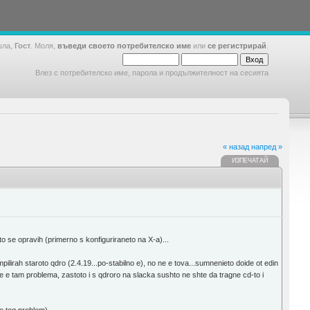
шла,
Гост
. Моля,
въведи своето потребителско име
или
се регистрирай
.
Влез с потребителско име, парола и продължителност на сесията
« назад
напред »
ИЗПЕЧАТАЙ
 se opravih (primerno s konfiguriraneto na X-a)...
irah staroto qdro (2.4.19...po-stabilno e), no ne e tova...sumnenieto doide ot edin
e e tam problema, zastoto i s qdroro na slacka sushto ne shte da tragne cd-to i