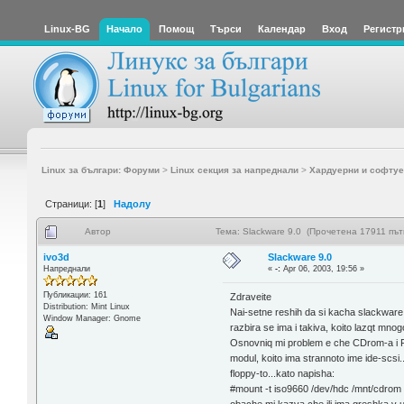
Linux-BG
Начало
Помощ
Търси
Календар
Вход
Регистр
Linux за българи: Форуми
>
Linux секция за напреднали
>
Хардуерни и софтуе
Страници: [
1
]
Надолу
Автор
Тема: Slackware 9.0 (Прочетена 17911 път
ivo3d
Slackware 9.0
Напреднали
«
-:
Apr 06, 2003, 19:56 »
Публикации: 161
Zdraveite
Distribution: Mint Linux
Nai-setne reshih da si kacha slackware 
Window Manager: Gnome
razbira se ima i takiva, koito lazqt mnog
Osnovniq mi problem e che CDrom-a i Flo
modul, koito ima strannoto ime ide-scsi
floppy-to...kato napisha:
#mount -t iso9660 /dev/hdc /mnt/cdrom