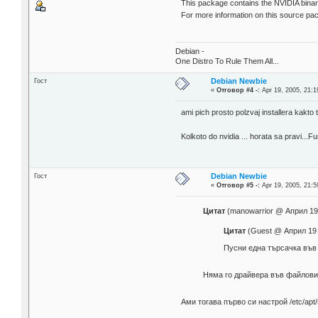
This package contains the NVIDIA binar
For more information on this source p
Debian -
One Distro To Rule Them All...
Debian Newbie
Гост
«
Отговор #4 -:
Apr 19, 2005, 21:1
ami pich prosto polzvaj installera kakto t
Kolkoto do nvidia ... horata sa pravi..
Debian Newbie
Гост
«
Отговор #5 -:
Apr 19, 2005, 21:5
Цитат
(manowarrior @ Април 19
Цитат
(Guest @ Април 19 
Пусни една търсачка във 
Няма го драйвера във файловит
Ами тогава първо си настрой /etc/apt/s