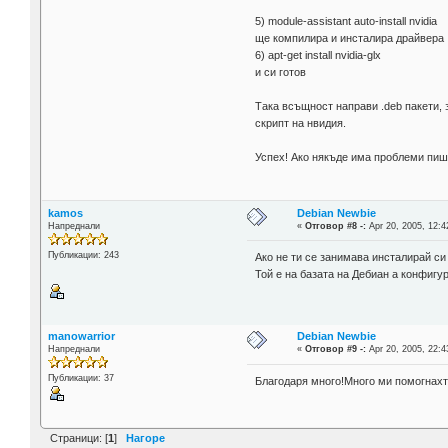
5) module-assistant auto-install nvidia
ще компилира и инсталира драйвера
6) apt-get install nvidia-glx
и си готов
Така всъщност направи .deb пакети, 
скрипт на нвидия.
Успех! Ако някъде има проблеми пиш
kamos
Debian Newbie
Напреднали
«
Отговор #8 -:
Apr 20, 2005, 12:4
Публикации: 243
Ако не ти се занимава инсталирай си 
Той е на базата на Дебиан а конфигу
manowarrior
Debian Newbie
Напреднали
«
Отговор #9 -:
Apr 20, 2005, 22:4
Публикации: 37
Благодаря много!Много ми помогнахт
Страници: [
1
]
Нагоре