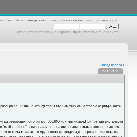
шла,
Гост
. Моля,
въведи своето потребителско име
или
се регистрирай
.
Влез с потребителско име, парола и продължителност на сесията
« назад
напред »
ИЗПЕЧАТАЙ
 и разбира се - нищо не стана;Втория път неможах да настроя Х сървъра както
имам резолюция по-голяма от 800/600,но - уви,нямам.При третата инсталация
и "nvidia-settings",предполагам че това ще оправи нещата(поправете ме,ако
.Там ги няма тези пакети.Друго,което ме обърква,е че при инсталацията на