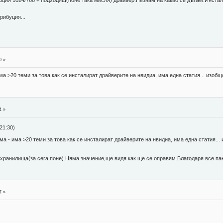
ия 1024/768 + подходящ(поне така мисля) драйвер.Незнам на какво се дължи.Инсталир
рибуция...
0 »
а >20 теми за това как се инсталират драйверите на нвидиа, има една статия... изо
4 »
21:30)
а - има >20 теми за това как се инсталират драйверите на нвидиа, има една статия..
хранилища(за сега поне).Няма значение,ще видя как ще се оправям.Благодаря все пак
7 »