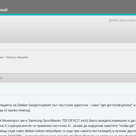
ирай
Добре дошъл/до
ми
>
Debian Newbie
и)
ацията на Debian Sarge(първият път постъпих идиотски - само "apt-get install gnome"
жда от малко помощ)
MX.Мониторът ми е Samsung SyncMaster 753 DFX(17 inch).Както виждате,нормално е,да 
на Х сървъра,мисля че правилно постъпих.И...искам да издърпам пакетите "nvidia-glx" 
ища седи само debian.ludost.net(избрах го още при самата инсталация),а незнам други