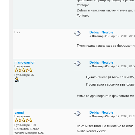
графичния сървър му зададох резолюц
//offtopic
Debian е наистина изключителна дист
//offtopic
Debian Newbie
Гост
«
Отговор #1 -:
Apr 19, 2005, 20:3
Пусни една търсачка във форума - им
manowarrior
Debian Newbie
Напреднали
«
Отговор #2 -:
Apr 19, 2005, 20:3
Публикации: 37
Цитат
(Guest @ Април 19 2005,
Пусни една търсачка във форум
Няма го драйвера във файловите ми 
vampi
Debian Newbie
Напреднали
«
Отговор #3 -:
Apr 19, 2005, 21:0
Публикации: 106
не съм тествал, но мисля че го има:
Distribution: Debian
nvidia-kernel-ххххх
Window Manager: KDE