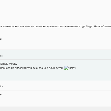
за които системата знае че са инсталирани и които винаги могат да бъдат безпроблем
и.
2 »
Simply Mepis.
рирането на видеокартата ти е лесно с един бутон.
'>
3 »
е.