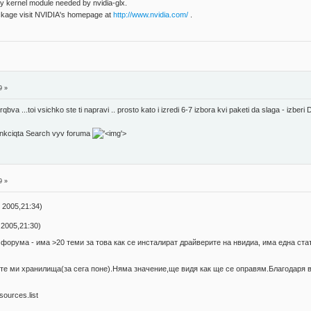
y kernel module needed by nvidia-glx.
ackage visit NVIDIA's homepage at
http://www.nvidia.com/
.
9 »
rqbva ...toi vsichko ste ti napravi .. prosto kato i izredi 6-7 izbora kvi paketi da slaga - izberi 
.Funkciqta Search vyv foruma
'>
9 »
 2005,21:34)
2005,21:30)
форума - има >20 теми за това как се инсталират драйверите на нвидиа, има една ст
е ми хранилища(за сега поне).Няма значение,ще видя как ще се оправям.Благодаря в
ources.list