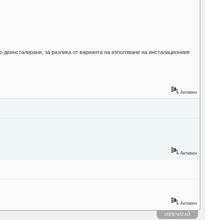
но деинсталирани, за разлика от варианта на използване на инсталационния
Активен
Активен
Активен
ИЗПЕЧАТАЙ