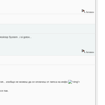
Активен
Desktop System ..i si gotov...
Активен
атия... изобщо не можеш да се оплачеш от липса на инфо
'>
се пак.