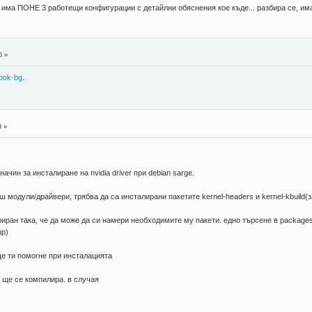
- има ПОНЕ 3 работещи конфигурации с детайлни обяснения кое къде... разбира се, има
6 »
ook-bg
.
9 »
чин за инсталиране на nvidia driver при debian sarge.
 модули/драйвери, трябва да са инсталирани пакетите kernel-headers и kernel-kbuild(з
гуриран така, че да може да си намери необходимите му пакети. едно търсене в packages
up)
 ще ти помогне при инсталацията
о ще се компилира. в случая