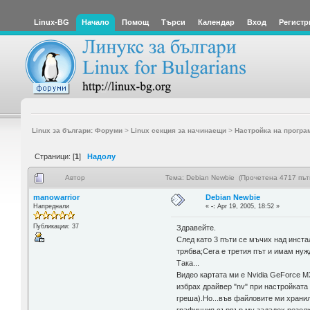
Linux-BG
Начало
Помощ
Търси
Календар
Вход
Регистр
Linux за българи: Форуми
>
Linux секция за начинаещи
>
Настройка на програ
Страници: [
1
]
Надолу
Автор
Тема: Debian Newbie (Прочетена 4717 път
manowarrior
Debian Newbie
Напреднали
«
-:
Apr 19, 2005, 18:52 »
Публикации: 37
Здравейте.
След като 3 пъти се мъчих над инстал
трябва;Сега е третия път и имам ну
Така...
Видео картата ми е Nvidia GeForce 
избрах драйвер "nv" при настройката 
греша).Но...във файловите ми хранил