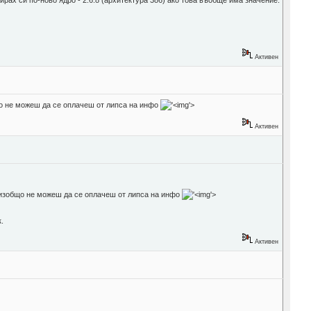
ах си по-ново ядро - 2.6.8 (архитектура 386) ако това въобще има значение.
Активен
бщо не можеш да се оплачеш от липса на инфо
'>
Активен
. изобщо не можеш да се оплачеш от липса на инфо
'>
.
Активен