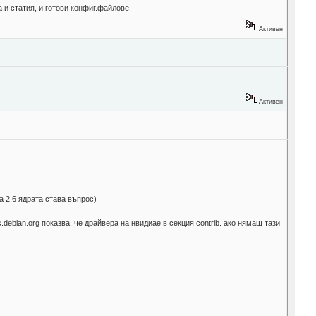
 и статия, и готови конфиг.файлове.
Активен
Активен
а 2.6 ядрата става въпрос)
.debian.org показва, че драйвера на нвидиае в секция contrib. ако нямаш тази