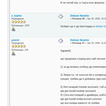
И не питай как, а търси във форума 
v_badev
Debian Newbie
Напреднали
«
Отговор #6 -:
Apr 20, 2005, 10:2
Публикации: 1355
Хубаво ще е да прегледаш и
debian-b
gvend
Debian Newbie
Напреднали
«
Отговор #7 -:
Apr 20, 2005, 11:2
Публикации: 128
Здравей,
ще предложа според мен най-лесния на
1) за да можеш изобщо да компилираш
2) Увери се, че sources.list е конфи
секция, трябва да я добавиш (apt-set
3) Инсталирай module-assistant, той
apt-get install module-assistant
4) Сега инсталирай и драйвера, койт
apt-get install nvidia-kernel-common
ще инсталира каквото ти трябва