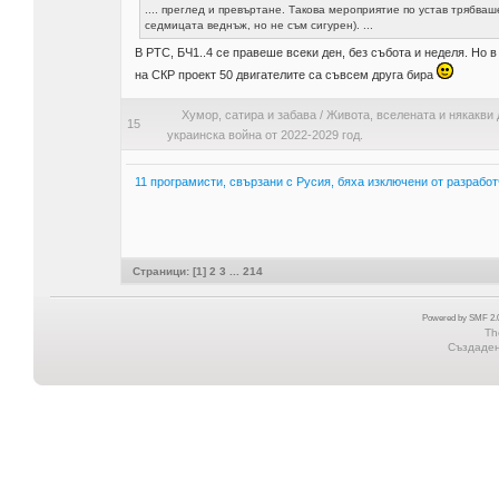
.... преглед и превъртане. Такова мероприятие по устав трябваш
седмицата веднъж, но не съм сигурен). ...
В РТС, БЧ1..4 се правеше всеки ден, без събота и неделя. Но в
на СКР проект 50 двигателите са съвсем друга бира
Хумор, сатира и забава
/
Живота, вселената и някакви 
15
украинска война от 2022-2029 год.
11 програмисти, свързани с Русия, бяха изключени от разработ
Страници: [
1
]
2
3
...
214
Powered by SMF 2.0
Th
Създадена