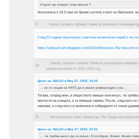
И дали ще изкарат нова версия ?
Актуалната е 15.0 (ако не броим current) и като за Slackware, м
9
Хумор, сатира и забава
/
Живота, вселената и някакви д
След 53 години неуспешен съветски космически кораб е на път 
https://sattrackcam.blogspot.com/2025/04/kosmos-842-descent-craf
Хумор, сатира и забава
/
Живота, вселената и някакви 
10
украинска война от 2022-2029 год.
Цитат на: Nik123 в May 07, 2025, 19:25
... не се сещам за НАТО да е имало референдум у нас....
Тогава, според мен, в обществото имаше консенсус, че трябва
протести на улицата, а то нямаше такива. После, след като се 
наопаки, и след като се включиха и хибридните от онази държа
11
Нетехнически теми
/
Коментар
/
Re: Защо изоставих/ня
Цитат на: Nik123 в May 07, 2025, 22:22
.... че трябва много да си играя с $./configure, $make, #make instal