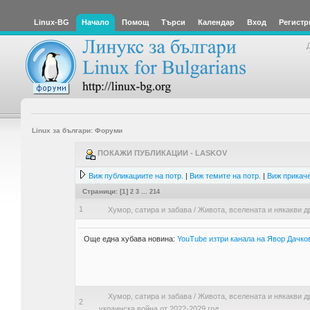
Linux-BG
Начало
Помощ
Търси
Календар
Вход
Регистр
Linux за българи: Форуми
ПОКАЖИ ПУБЛИКАЦИИ - LASKOV
Виж публикациите на потр.
|
Виж темите на потр.
|
Виж прикаче
Страници: [
1
]
2
3
...
214
1
Хумор, сатира и забава
/
Живота, вселената и някакви д
Още една хубава новина:
YouTube изтри канала на Явор Дачко
Хумор, сатира и забава
/
Живота, вселената и някакви д
2
украинска война от 2022-2029 год.