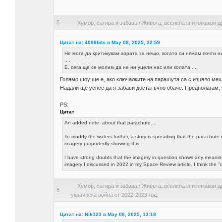
5
Хумор, сатира и забава
/
Живота, вселената и някакви д
Цитат на: 4096bits в May 08, 2025, 22:59
Не мога да критикувам хората за нещо, когато си нямам почти ни
....
Е, сега ще се молим да не ни уцели нас или колата ....
Голямо шоу ще е, ако ключалките на парашута са с изцяло мех
Надали ще успее да я забави достатъчно обаче. Предполагам, ч
PS:
Цитат
An added note: about that parachute....
To muddy the waters further, a story is spreading that the parachute 
imagery purportedly showing this.
I have strong doubts that the imagery in question shows any meaning
imagery I discussed in 2022 in my Space Review article. I think the "d
Хумор, сатира и забава
/
Живота, вселената и някакви д
6
украинска война от 2022-2029 год.
Цитат на: Nik123 в May 08, 2025, 13:18