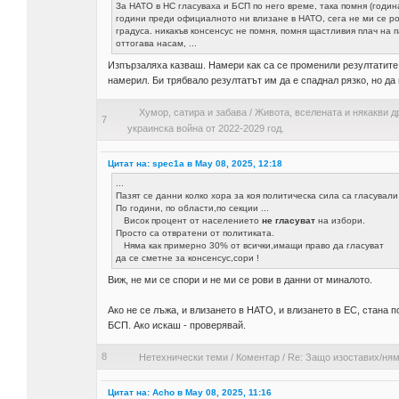
За НАТО в НС гласуваха и БСП по него време, така помня (годин
години преди официалното ни влизане в НАТО, сега не ми се ро
градуса. никакъв консенсус не помня, помня щастливия плач на п
оттогава насам, ...
Изпързаляха казваш. Намери как са се променили резултатите
намерил. Би трябвало резултатът им да е спаднал рязко, но да
Хумор, сатира и забава
/
Живота, вселената и някакви д
7
украинска война от 2022-2029 год.
Цитат на: spec1a в May 08, 2025, 12:18
...
Пазят се данни колко хора за коя политическа сила са гласували
По години, по области,по секции ...
Висок процент от населението
не гласуват
на избори.
Просто са отвратени от политиката.
Няма как примерно 30% от всички,имащи право да гласуват
да се сметне за консенсус,сори !
Виж, не ми се спори и не ми се рови в данни от миналото.
Ако не се лъжа, и влизането в НАТО, и влизането в ЕС, стана п
БСП. Ако искаш - проверявай.
8
Нетехнически теми
/
Коментар
/
Re: Защо изоставих/ням
Цитат на: Acho в May 08, 2025, 11:16