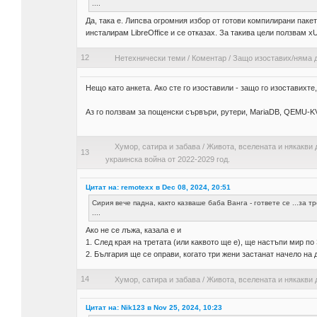
....
Да, така е. Липсва огромния избор от готови компилирани паке
инсталирам LibreOffice и се отказах. За такива цели ползвам x
12
Нетехнически теми
/
Коментар
/
Защо изоставих/няма д
Нещо като анкета. Ако сте го изоставили - защо го изоставихте,
Аз го ползвам за пощенски сървъри, рутери, MariaDB, QEMU-KV
Хумор, сатира и забава
/
Живота, вселената и някакви 
13
украинска война от 2022-2029 год.
Цитат на: remotexx в Dec 08, 2024, 20:51
Сирия вече падна, както казваше баба Ванга - гответе се ...за т
....
Ако не се лъжа, казала е и
1. След края на третата (или каквото ще е), ще настъпи мир по
2. България ще се оправи, когато три жени застанат начело на д
14
Хумор, сатира и забава
/
Живота, вселената и някакви 
Цитат на: Nik123 в Nov 25, 2024, 10:23