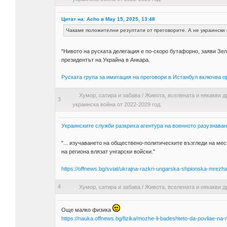
Цитат на: Acho в May 15, 2025, 13:48
Чакаме положителни резултати от преговорите. А не украински 
"Нивото на руската делегация е по-скоро бутафорно, заяви Зе
президентът на Украйна в Анкара.
Руската група за имитация на преговори в Истанбул включва о
Хумор, сатира и забава
/
Живота, вселената и някакви д
3
украинска война от 2022-2029 год.
Украинските служби разкриха агентура на военното разузнаван
"... изучаването на обществено-политическите възгледи на мес
на региона влязат унгарски войски."
https://offnews.bg/sviat/ukrajna-razkri-ungarska-shpionska-mrezh
4
Хумор, сатира и забава
/
Живота, вселената и някакви д
Още малко физика
https://nauka.offnews.bg/fizika/mozhe-li-badeshteto-da-povliae-na-