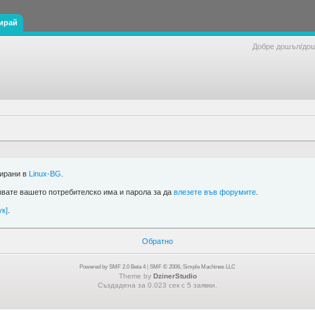
ирай
Добре дошъл/до
рирани в
Linux-BG
.
звате вашето потребителско има и парола за да
влезете във форумите
.
ук]
.
Обратно
Powered by SMF 2.0 Beta 4
|
SMF © 2006, Simple Machines LLC
Theme by
DzinerStudio
Създадена за 0.023 сек с 5 заявки.