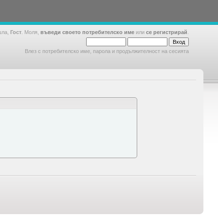
шла,
Гост
. Моля,
въведи своето потребителско име
или
се регистрирай
.
Влез с потребителско име, парола и продължителност на сесията