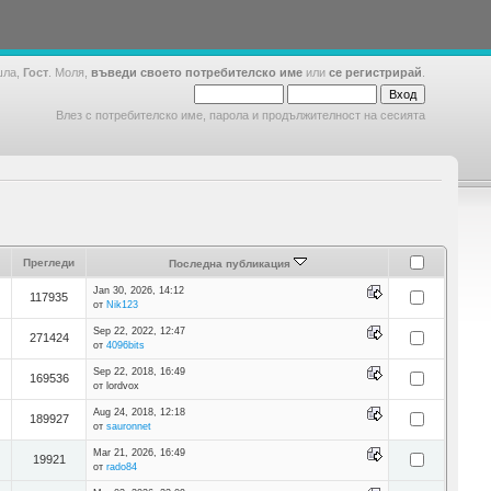
шла,
Гост
. Моля,
въведи своето потребителско име
или
се регистрирай
.
Влез с потребителско име, парола и продължителност на сесията
Прегледи
Последна публикация
Jan 30, 2026, 14:12
117935
от
Nik123
Sep 22, 2022, 12:47
271424
от
4096bits
Sep 22, 2018, 16:49
169536
от lordvox
Aug 24, 2018, 12:18
189927
от
sauronnet
Mar 21, 2026, 16:49
19921
от
rado84