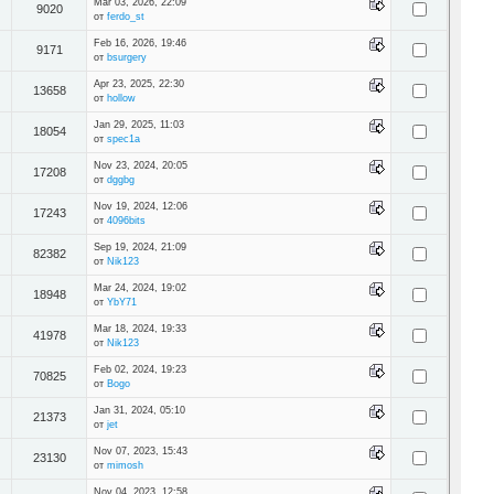
Mar 03, 2026, 22:09
9020
от
ferdo_st
Feb 16, 2026, 19:46
9171
от
bsurgery
Apr 23, 2025, 22:30
13658
от
hollow
Jan 29, 2025, 11:03
18054
от
spec1a
Nov 23, 2024, 20:05
17208
от
dggbg
Nov 19, 2024, 12:06
17243
от
4096bits
Sep 19, 2024, 21:09
82382
от
Nik123
Mar 24, 2024, 19:02
18948
от
YbY71
Mar 18, 2024, 19:33
41978
от
Nik123
Feb 02, 2024, 19:23
70825
от
Bogo
Jan 31, 2024, 05:10
21373
от
jet
Nov 07, 2023, 15:43
23130
от
mimosh
Nov 04, 2023, 12:58