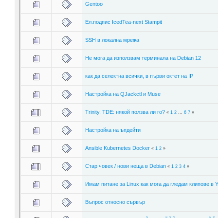
Gentoo
Ел.подпис IcedTea-next Stampit
SSH в локална мрежа
Не мога да използвам терминала на Debian 12
как да селектна всички, в първи октет на IP
Настройка на QJackctl и Muse
Trinity, TDE: някой ползва ли го?
«
1
2
...
6
7
»
Настройка на ъпдейти
Ansible Kubernetes Docker
«
1
2
»
Стар човек / нови неща в Debian
«
1
2
3
4
»
Имам питане за Linux как мога да гледам клипове в 
Въпрос относно сървър