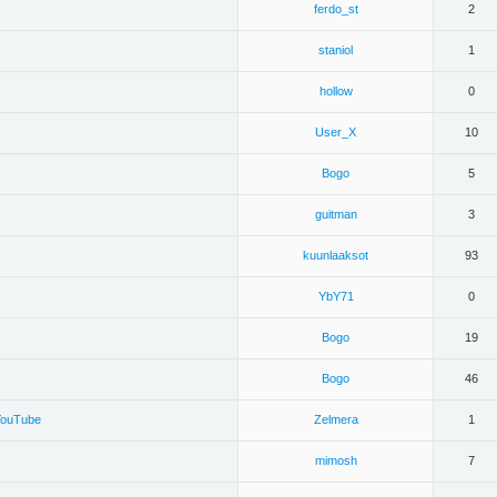
ferdo_st
2
staniol
1
hollow
0
User_X
10
Bogo
5
guitman
3
kuunlaaksot
93
YbY71
0
Bogo
19
Bogo
46
YouTube
Zelmera
1
mimosh
7