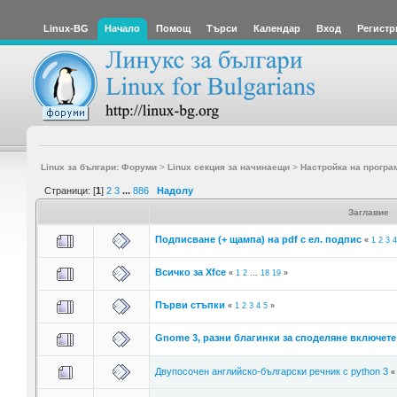
Linux-BG
Начало
Помощ
Търси
Календар
Вход
Регистр
Linux за българи: Форуми
>
Linux секция за начинаещи
>
Настройка на програ
Страници: [
1
]
2
3
...
886
Надолу
Заглавие
Подписване (+ щампа) на pdf с ел. подпис
«
1
2
3
4
Всичко за Xfce
«
1
2
...
18
19
»
Първи стъпки
«
1
2
3
4
5
»
Gnome 3, разни благинки за споделяне включете 
Двупосочен английско-български речник с python 3