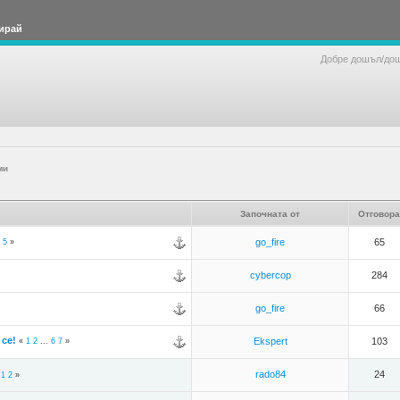
ирай
Добре дошъл/до
ми
Започната от
Отговора
go_fire
65
5
»
cybercop
284
go_fire
66
се!
Ekspert
103
«
1
2
...
6
7
»
rado84
24
«
1
2
»