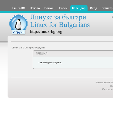
Linux-BG
Начало
Помощ
Търси
Календар
Вход
Регистр
Linux за българи: Форуми
ГРЕШКА!
Невалидна година.
Powered by SMF 2.0
Th
Създаден