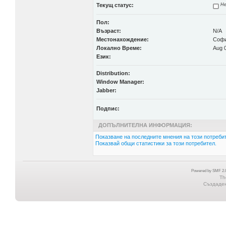
Текущ статус:
Не
Пол:
Възраст:
N/A
Местонахождение:
Соф
Локално Време:
Aug 0
Език:
Distribution:
Window Manager:
Jabber:
Подпис:
ДОПЪЛНИТЕЛНА ИНФОРМАЦИЯ:
Показване на последните мнения на този потребит
Показвай общи статистики за този потребител.
Powered by SMF 2.0
Th
Създадена