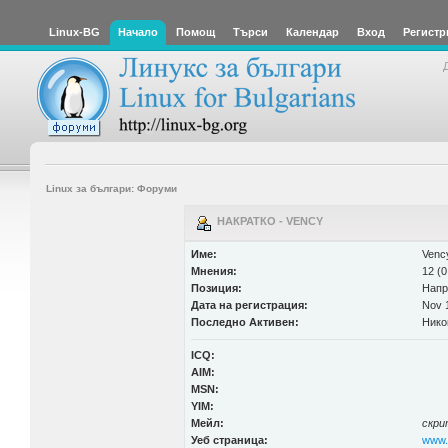
Linux-BG
Начало
Помощ
Търси
Календар
Вход
Регистр
Linux за българи: Форуми
НАКРАТКО - VENCY
Име:
Venc
Мнения:
12 (0
Позиция:
Напр
Дата на регистрация:
Nov 1
Последно Активен:
Нико
ICQ:
AIM:
MSN:
YIM:
Мейл:
скри
Уеб страница:
www.