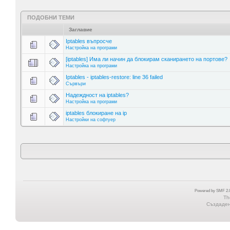
ПОДОБНИ ТЕМИ
Заглавие
Iptables въпросче
Настройка на програми
[iptables] Има ли начин да блокирам сканирането на портове?
Настройка на програми
Iptables - iptables-restore: line 36 failed
Сървъри
Надеждност на iptables?
Настройка на програми
iptables блокиране на ip
Настройки на софтуер
Powered by SMF 2.0
Th
Създадена