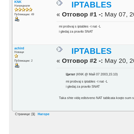
KNK
IPTABLES
Напреднали
«
Отговор #1 -:
May 07, 2
Публикации: 49
mi probvaj s iptables -t nat -L
i gledaj za pravilo SNAT
achird
IPTABLES
Новаци
«
Отговор #2 -:
May 20, 2
Публикации: 2
Цитат
(KNK @ Май 07 2003,15:10)
mi probvaj s iptables -t nat -L
i gledaj za pravilo SNAT
Taka shte vidq edistveno NAT tablicata koqto sum
Страници: [
1
]
Нагоре