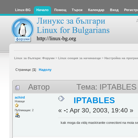
Linux-BG
Начало
Помощ
Търси
Календар
Вход
Регистр
Linux за българи: Форуми
>
Linux секция за начинаещи
>
Настройка на програ
Страници: [
1
]
Надолу
Автор
Тема: IPTABLES
achird
IPTABLES
Новаци
«
-:
Apr 30, 2003, 19:40 »
Публикации: 2
kak moga da vidq maskiranite conectioni na moia s