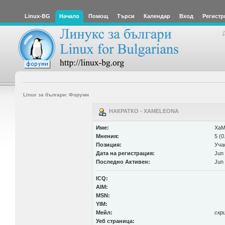
Linux-BG
Начало
Помощ
Търси
Календар
Вход
Регистр
Linux за българи: Форуми
НАКРАТКО - XAMELEONA
Име:
XaM
Мнения:
5 (0
Позиция:
Уча
Дата на регистрация:
Jun 
Последно Активен:
Jun 
ICQ:
AIM:
MSN:
YIM:
Мейл:
скр
Уеб страница: