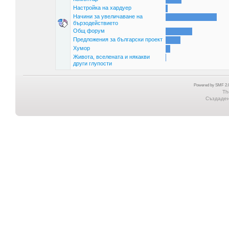
Настройка на хардуер
Начини за увеличаване на
бързодействието
Общ форум
Предложения за български проект
Хумор
Живота, вселената и някакви
други глупости
Powered by SMF 2.0
Th
Създадена