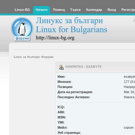
Linux-BG
Начало
Помощ
Търси
Календар
Вход
Регистр
Linux за българи: Форуми
НАКРАТКО - EXABYTE
Име:
exabyt
Мнения:
177 (0.
Позиция:
Напред
Дата на регистрация:
Mar 16,
Последно Активен:
Никога
ICQ:
AIM:
MSN:
YIM:
Мейл:
скрит
Уеб страница: