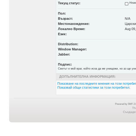
Текущ статус:
Неак
Пол:
Възраст:
N/A
Местонахождение:
Царски
Локално Време:
Aug 09,
Език:
Distribution:
Window Manager:
Jabber:
Подпис:
Светът е мой враг, който иска да ме унищожи, но аз ще ун
ДОПЪЛНИТЕЛНА ИНФОРМАЦИЯ:
Показване на последните мнения на този потребит
Показвай общи статистики за този потребител.
Powered by SMF 2.0
Th
Създаден