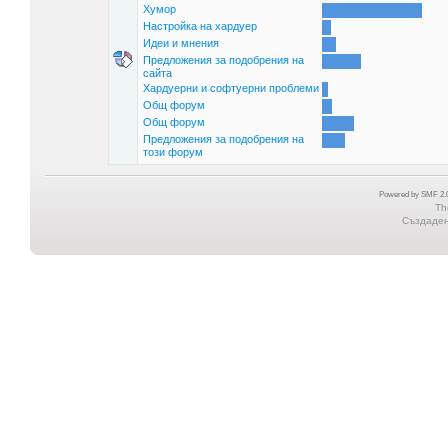
Хумор
Настройка на хардуер
Идеи и мнения
Предложения за подобрения на
сайта
Хардуерни и софтуерни проблеми
Общ форум
Общ форум
Предложения за подобрения на
този форум
Powered by SMF 2.0
Th
Създадена