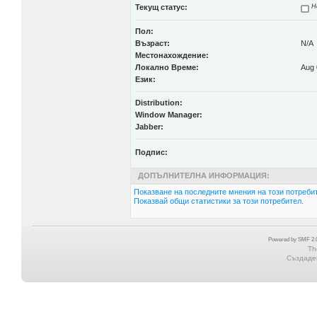
Текущ статус:
Н
Пол:
Възраст:
N/A
Местонахождение:
Локално Време:
Aug 
Език:
Distribution:
Window Manager:
Jabber:
Подпис:
ДОПЪЛНИТЕЛНА ИНФОРМАЦИЯ:
Показване на последните мнения на този потребит
Показвай общи статистики за този потребител.
Powered by SMF 2.0
Th
Създаден