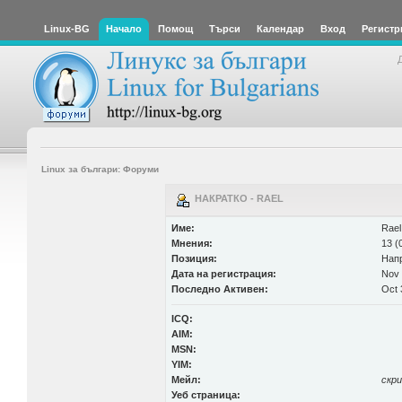
Linux-BG
Начало
Помощ
Търси
Календар
Вход
Регистр
Linux за българи: Форуми
НАКРАТКО - RAEL
Име:
Rael
Мнения:
13 (
Позиция:
Нап
Дата на регистрация:
Nov 
Последно Активен:
Oct 
ICQ:
AIM:
MSN:
YIM:
Мейл:
скр
Уеб страница: