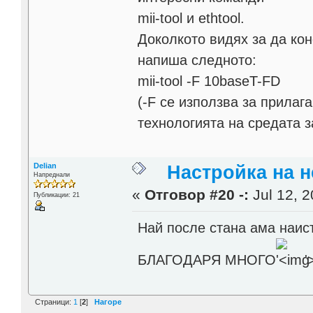
mii-tool и ethtool.
Доколкото видях за да ко
напиша следното:
mii-tool -F 10baseT-FD
(-F се използва за прилаг
технологията на средата за
Delian
Настройка на н
Напреднали
«
Отговор #20 -:
Jul 12, 2
Публикации: 21
Най после стана ама наис
БЛАГОДАРЯ МНОГО
'
Страници:
1
[
2
]
Нагоре