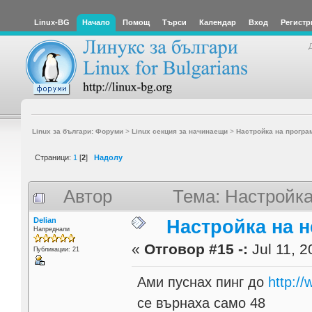
Linux-BG
Начало
Помощ
Търси
Календар
Вход
Регистр
Linux за българи: Форуми
>
Linux секция за начинаещи
>
Настройка на програ
Страници:
1
[
2
]
Надолу
Автор
Тема: Настройка
Delian
Настройка на н
Напреднали
«
Отговор #15 -:
Jul 11, 2
Публикации: 21
Ами пуснах пинг до
http://
се върнаха само 48