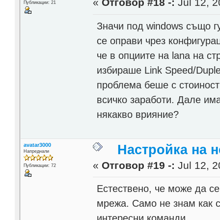
«
Отговор #18 -:
Jul 12, 2
Публикации: 21
Значи под windows също г
се оправи чрез конфигурац
че в опциите на lana на с
избираше Link Speed/Duple
проблема беше с стоиност
всичко заработи. Дале има
някакво врияние?
avatar3000
Настройка на н
Напреднали
«
Отговор #19 -:
Jul 12, 2
Публикации: 72
Естествено, че може да с
мрежа. Само не знам как 
интересни команди