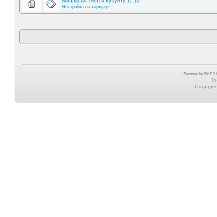
Мишка A4 Tech и Кубунту 11.10
Настройка на хардуер
Powered by SMF 2.0
Th
Създадена