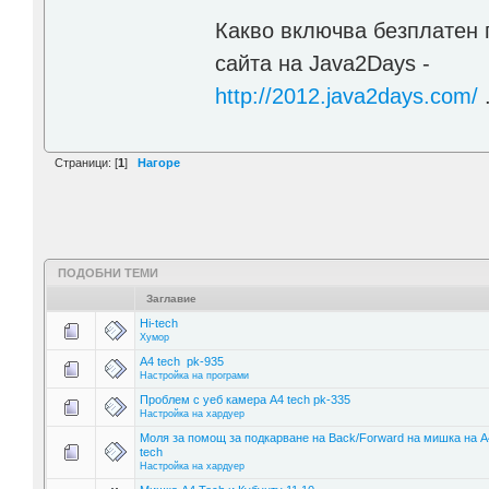
Какво включва безплатен п
сайта на Java2Days -
http://2012.java2days.com/
Страници: [
1
]
Нагоре
ПОДОБНИ ТЕМИ
Заглавие
Hi-tech
Хумор
A4 tech pk-935
Настройка на програми
Проблем с уеб камера A4 tech pk-335
Настройка на хардуер
Моля за помощ за подкарване на Back/Forward на мишка на A
tech
Настройка на хардуер