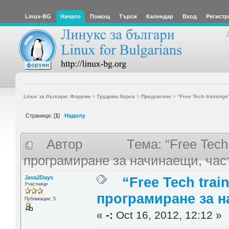
Linux-BG
Начало
Помощ
Търси
Календар
Вход
Регистр
Linux за българи: Форуми
>
Трудова борса
>
Предлагане
>
“Free Tech training
Страници: [
1
]
Надолу
Автор
Тема: “Free Tech
програмиране за начинаещи, час
Java2Days
“Free Tech trai
Участници
програмиране за н
Публикации: 5
«
-:
Oct 16, 2012, 12:12 »