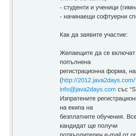
- студенти и ученици (гимн
- начинаещи софтуерни спе
Как да заявите участие:
Желаещите да се включат 
попълнена
регистрационна форма, на
(
http://2012.java2days.com
info@java2days.com
със “Su
Изпратените регистрацион
на екипа на
безплатните обучения. Всек
кандидат ще получи
потвърдителен e-mail от 