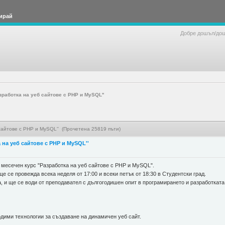
ирай
Добре дошъл/до
зработка на уеб сайтове с PHP и MySQL''
сайтове с PHP и MySQL'' (Прочетена 25819 пъти)
 на уеб сайтове с PHP и MySQL''
 месечен курс "Разработка на уеб сайтове с PHP и MySQL".
е се провежда всека неделя от 17:00 и всеки петък от 18:30 в Студентски град.
а, и ще се води от преподавател с дългогодишен опит в програмирането и разработката
одими технологии за създаване на динамичен уеб сайт.