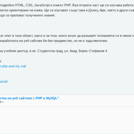
 подробно HTML, CSS, JavaScript и езикът PHP. Във втората част ще се изучава работа
ектно ориентиране на езика. Ще се изучават също така и jQuery, Ajax, както и други 
 ще се приложат получените знания.
т опит в тази област, както и за тези, които искат да разширят познанията си в някоя 
зработката на уеб сайтове би бил предимство, но не е задължителен.
а учебния център, в кв. Студентски град, ул. Акад. Борис Стефанов 4
а:
th-php-and-my-sql/
tacad
отка на уеб сайтове с PHP и MySQL''
9 »
.