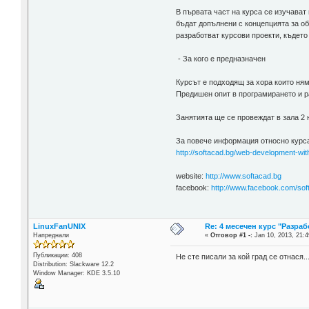
В първата част на курса се изучават
бъдат допълнени с концепцията за об
разработват курсови проекти, където
- За кого е предназначен
Курсът е подходящ за хора които няма
Предишен опит в програмирането и ра
Занятията ще се провеждат в зала 2 н
За повече информация относно курс
http://softacad.bg/web-development-wi
website:
http://www.softacad.bg
facebook:
http://www.facebook.com/sof
LinuxFanUNIX
Re: 4 месечен курс "Разраб
Напреднали
«
Отговор #1 -:
Jan 10, 2013, 21:4
Публикации: 408
Не сте писали за кой град се отнася..
Distribution: Slackware 12.2
Window Manager: KDE 3.5.10