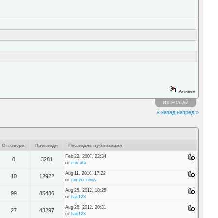
Активен
ИЗПЕЧАТАЙ
« назад
напред »
Отговора
Прегледи
Последна публикация
Feb 22, 2007, 22:34
0
3281
от
mircata
Aug 11, 2010, 17:22
10
12922
от
romeo_ninov
Aug 25, 2012, 18:25
99
85436
от
hao123
Aug 28, 2012, 20:31
27
43297
от
hao123