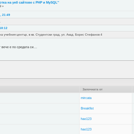
отка на уеб сайтове с PHP и MySQL''
9 »
, 21:49
.
18:12
на учебния център, в кв. Студентски град, ул. Акад. Борис Стефанов 4
вече е по средата си....
Започната от
mircata
Breakfist
hao123
hao123