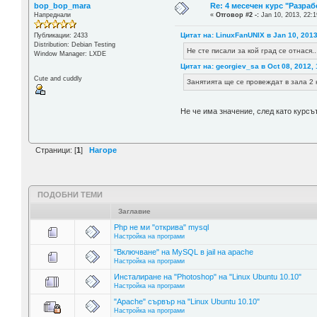
bop_bop_mara
Re: 4 месечен курс "Разраб
Напреднали
«
Отговор #2 -:
Jan 10, 2013, 22:1
Цитат на: LinuxFanUNIX в Jan 10, 2013
Публикации: 2433
Distribution: Debian Testing
Не сте писали за кой град се отнася..
Window Manager: LXDE
Цитат на: georgiev_sa в Oct 08, 2012, 
Cute and cuddly
Занятията ще се провеждат в зала 2 
Не че има значение, след като курсът 
Страници: [
1
]
Нагоре
ПОДОБНИ ТЕМИ
Заглавие
Php не ми "открива" mysql
Настройка на програми
"Включване" на MySQL в jail на apache
Настройка на програми
Инсталиране на "Photoshop" на "Linux Ubuntu 10.10"
Настройка на програми
"Apache" сървър на "Linux Ubuntu 10.10"
Настройка на програми