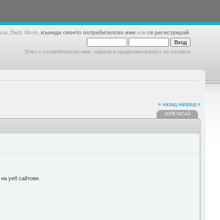
шла,
Гост
. Моля,
въведи своето потребителско име
или
се регистрирай
.
Влез с потребителско име, парола и продължителност на сесията
« назад
напред »
ИЗПЕЧАТАЙ
 на уеб сайтове.