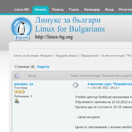
Linux-BG
Начало
Помощ
Търси
Календар
Вход
Регистр
Linux за българи: Форуми
>
Трудова борса
>
Предлагане
>
4 месечен курс "Ра
Страници: [
1
]
Надолу
Автор
Тема: 4 месечен курс "Разработка на уеб 
georgiev_sa
4 месечен курс "Разработка
Участници
«
-:
Oct 08, 2012, 18:12 »
Публикации: 3
Учебен център SoftAcad организира 4
Обучението започва на 14.10.2012 и щ
Групата ще се състои от 10-15 човек
- Цели на курса
Цели се запознаване с всички необх