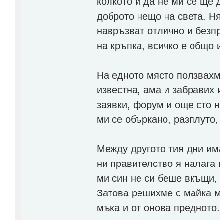
колкото и да не ми се ще д
доброто нещо на света. Ня
навръзват отлично и безп
на кръпка, всичко е общо 
На едното място ползвахм
известна, ама и забравих 
заявки, форум и още сто н
ми се объркано, разплуто,
Между другото тия дни има
ни правителство я налага
ми син не си беше вкъщи,
Затова решихме с майка м
мъка и от онова предното.