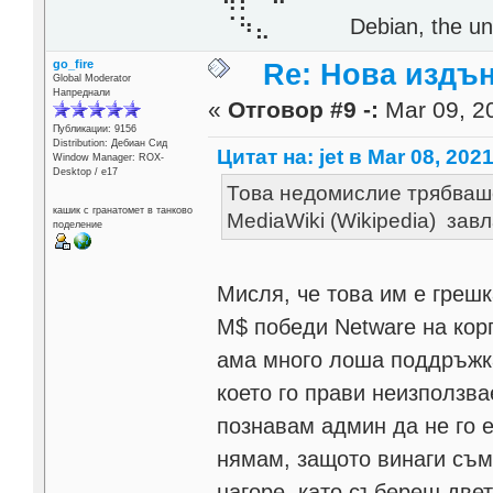
⠈⠳⣄⠀⠀⠀⠀ Debian, the unive
go_fire
Re: Нова издън
Global Moderator
Напреднали
«
Отговор #9 -:
Mar 09, 20
Публикации: 9156
Distribution: Дебиан Сид
Цитат на: jet в Mar 08, 2021
Window Manager: ROX-
Desktop / е17
Това недомислие трябваше
кашик с гранатомет в танково
MediaWiki (Wikipedia) завл
поделение
Мисля, че това им е греш
М$ победи Netware на кор
ама много лоша поддръжка
което го прави неизползв
познавам админ да не го 
нямам, защото винаги съм 
нагоре, като събереш две