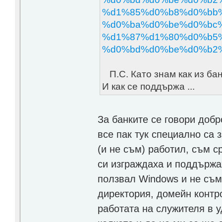
%d1%85%d0%b8%d0%bb%
%d0%ba%d0%be%d0%bc%
%d1%87%d1%80%d0%b5%
%d0%bd%d0%be%d0%b2%
П.С. Като знам как из бан
И как се поддържа ...
За банките се говори доб
все пак тук специално са 
(и не съм) работил, съм 
си изграждаха и поддържа
ползвал Windows и не съм
директория, домейн контр
работата на служителя в у