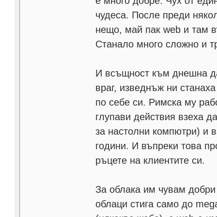
е много добре. Чух от еди
чудеса. После преди няко
нещо, май пак web и там 
Станало много сложно и т
И всъщност към днешна да
враг, изведнъж ни станаха
по себе си. Римска му ра
глупави действия взеха да
за настолни компютри) и 
години. И въпреки това п
ръцете на клиентите си.
За облака им чувам добри 
облаци стига само до mega