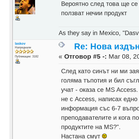
Вероятно след това ще се 
ползват нечии продукт
As they say in Mexico, "Dasvi
laskov
Re: Нова издън
Напреднали
«
Отговор #5 -:
Mar 08, 20
Публикации: 3182
След като синът ни ми зая
голяма тъпотия и бил съгл
учат - оказа се MS Access
не с Access, написах едно
информация със 6-7 въпро
преподавателите и кога п
продуктите на MS?".
Настана смут