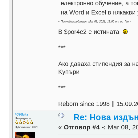
електронно обучение, а то
на Word и Excel в някакв
«
Последна редакция: Mar 08, 2021, 13:00 от go_fire
»
В $por4e2 e истината
***
Aко даваха стипендия за н
Kупъри
***
Reborn since 1998 || 15.09.2
4096bits
Re: Нова издън
Напреднали
«
Отговор #4 -:
Mar 08, 20
Публикации: 9725