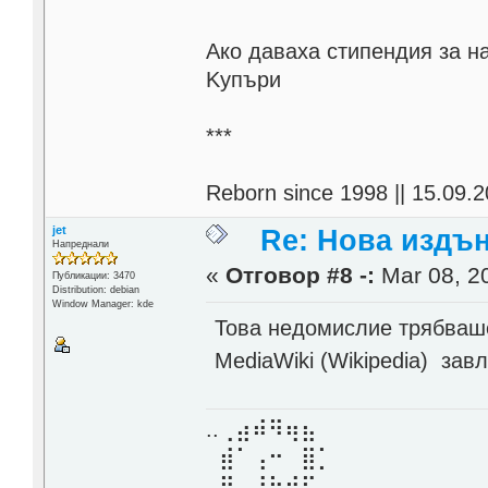
Aко даваха стипендия за н
Kупъри
***
Reborn since 1998 || 15.09.2
jet
Re: Нова издън
Напреднали
«
Отговор #8 -:
Mar 08, 20
Публикации: 3470
Distribution: debian
Window Manager: kde
Това недомислие трябваше
MediaWiki (Wikipedia) зав
..⢀⣴⠾⠻⢶⣦⠀
⣾⠁⢠⠒⠀⣿⡁
⢿⡄⠘⠷⠚⠋