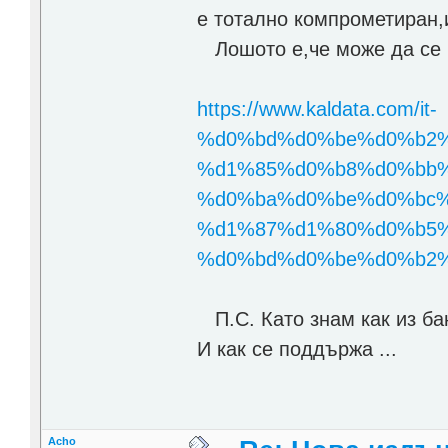
е тотално компрометиран,
Лошото е,че може да се п
https://www.kaldata.com/it-
%d0%bd%d0%be%d0%b2%
%d1%85%d0%b8%d0%bb%
%d0%ba%d0%be%d0%bc%
%d1%87%d1%80%d0%b5%
%d0%bd%d0%be%d0%b2%d
П.С. Като знам как из бан
И как се поддържа ...
Acho