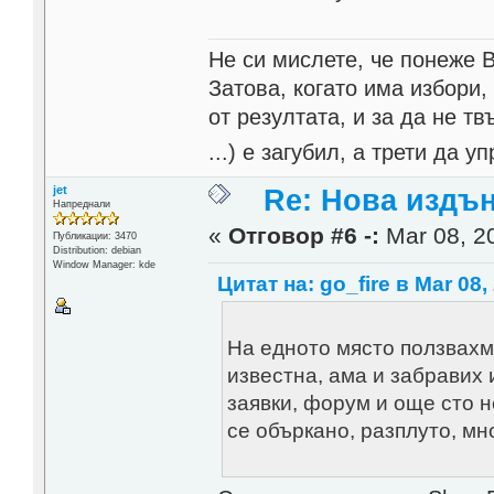
Не си мислете, че понеже 
Затова, когато има избори,
от резултата, и за да не тв
...) е загубил, а трети да
jet
Re: Нова издън
Напреднали
«
Отговор #6 -:
Mar 08, 20
Публикации: 3470
Distribution: debian
Window Manager: kde
Цитат на: go_fire в Mar 08,
На едното място ползвахм
известна, ама и забравих 
заявки, форум и още сто н
се объркано, разплуто, мн