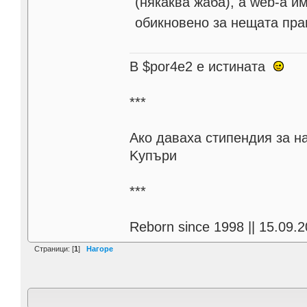
(някаква жаба), a web-а и
обикновено за нещата пра
В $por4e2 e истината
***
Aко даваха стипендия за н
Kупъри
***
Reborn since 1998 || 15.09.2
Страници: [
1
]
Нагоре