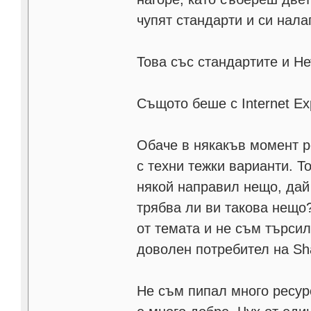
чупят стандарти и си нала
Това със стандартите и Не
Същото беше с Internet Ex
Обаче в някакъв момент р
с техни тежки варианти. 
някой направил нещо, дай 
трябва ли ви такова нещо
от темата и не съм търси
доволен потребител на Sha
Не съм пипал много ресур