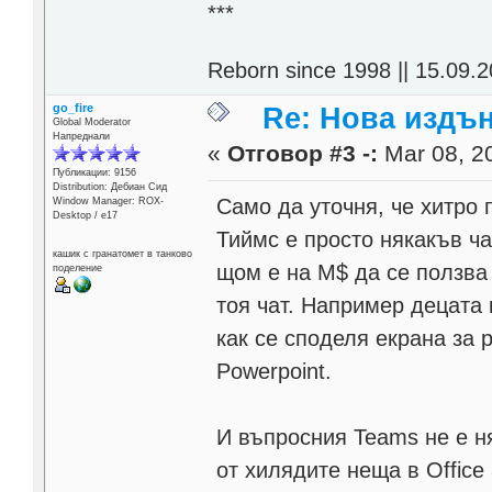
***
Reborn since 1998 || 15.09.2
go_fire
Re: Нова издън
Global Moderator
Напреднали
«
Отговор #3 -:
Mar 08, 20
Публикации: 9156
Distribution: Дебиан Сид
Само да уточня, че хитро 
Window Manager: ROX-
Desktop / е17
Тиймс е просто някакъв ч
кашик с гранатомет в танково
щом е на М$ да се ползва
поделение
тоя чат. Например децата 
как се споделя екрана за 
Powerpoint.
И въпросния Teams не е н
от хилядите неща в Office