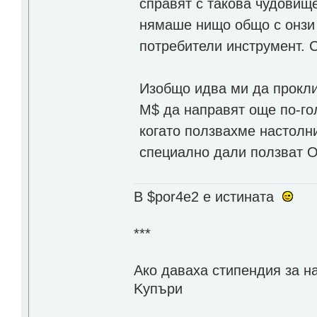
справят с такова чудовище
нямаше нищо общо с онзи 
потребители инструмент. 
Изобщо идва ми да прокли
М$ да направят още по-гол
когато ползвахме настолн
специално дали ползват Of
В $por4e2 e истината
***
Aко даваха стипендия за н
Kупъри