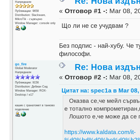
Re: Нова издън
Напреднали
«
Отговор #1 -:
Mar 08, 20
Публикации: 9658
Distribution: Slackware,
MikroTik - сървърно
Window Manager: console only
Що ли не се учудвам ?
Без подпис - най-хубу. Че 
философи.
go_fire
Re: Нова издън
Global Moderator
Напреднали
«
Отговор #2 -:
Mar 08, 20
Публикации: 9156
Distribution: Дебиан Сид
Цитат на: spec1a в Mar 08,
Window Manager: ROX-
Desktop / е17
Оказва се,че мейл сървър
кашик с гранатомет в танково
е тотално компрометиран,
поделение
Лошото е,че може да се п
https://www.kaldata.com/it-
%d0%bd%d0%be%d0%b2