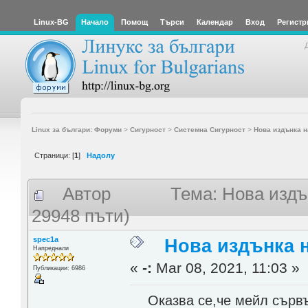
Linux-BG
Начало
Помощ
Търси
Календар
Вход
Регистр
Linux за българи: Форуми
>
Сигурност
>
Системна Сигурност
>
Нова издънка н
Страници: [
1
]
Надолу
Автор
Тема: Нова издъ
29948 пъти)
spec1a
Нова издънка н
Напреднали
«
-:
Mar 08, 2021, 11:03 »
Публикации: 6986
Оказва се,че мейл сървър