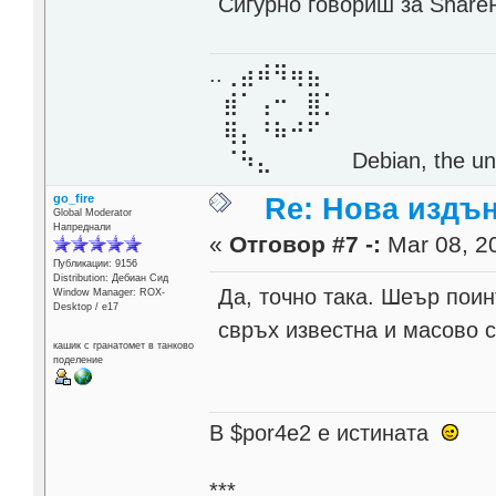
Сигурно говориш за ShareP
..⢀⣴⠾⠻⢶⣦⠀
⣾⠁⢠⠒⠀⣿⡁
⢿⡄⠘⠷⠚⠋
⠈⠳⣄⠀⠀⠀⠀ Debian, the unive
go_fire
Re: Нова издън
Global Moderator
Напреднали
«
Отговор #7 -:
Mar 08, 20
Публикации: 9156
Distribution: Дебиан Сид
Да, точно така. Шеър поин
Window Manager: ROX-
Desktop / е17
свръх известна и масово 
кашик с гранатомет в танково
поделение
В $por4e2 e истината
***