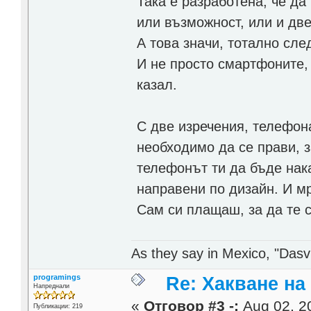
Така е разработена, че да
или възможност, или и две
А това значи, тотално сл
И не просто смартфоните,
казал.
С две изречения, телефона
необходимо да се прави, 
телефонът ти да бъде нака
направени по дизайн. И мр
Сам си плащаш, за да те с
As they say in Mexico, "Dasvi
programings
Re: Хакване н
Напреднали
«
Отговор #3 -:
Aug 02, 20
Публикации: 219