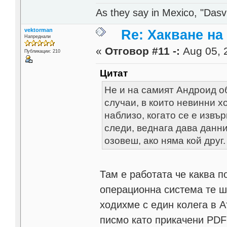
As they say in Mexico, "Dasvi
vektorman
Re: Хакване н
Напреднали
«
Отговор #11 -:
Aug 05, 
Публикации: 210
Цитат
Не и на самият Андроид об
случаи, в които невинни х
наблизо, когато се е изв
следи, веднага дава данни
озовеш, ако няма кой друг.
Там е работата че каква 
операционна система те ш
ходихме с един колега в А
писмо като прикачени PDF