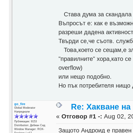
Става дума за скандала 
Въпросът е: как е възмож
разреши дадена активност
Твърди се,че съотв. служб
Това,което се сещам,е з
"правилните" хора,като се
overflow)
или нещо подобно.
Но пък потребителя нищо д
go_fire
Re: Хакване н
Global Moderator
Напреднали
«
Отговор #1 -:
Aug 02, 20
Публикации: 9153
Distribution: Дебиан Сид
Защото Андроид е правен 
Window Manager: ROX-