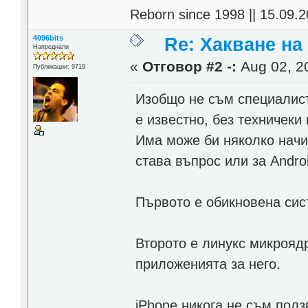
Reborn since 1998 || 15.09.2
4096bits
Re: Хакване н
Напреднали
«
Отговор #2 -:
Aug 02, 20
Публикации: 9719
Изобщо не съм специалист 
е известно, без техничеки
Има може би няколко начин
става въпрос или за Androi
Първото е обикновена сис
Второто е линукс микрояд
приложенията за него.
iPhone никога не съм полз