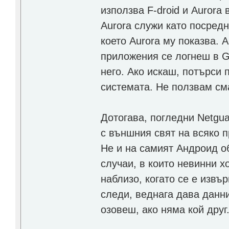
използва F-droid и Aurora 
Aurora служи като посредн
което Aurora му показва. А
приложения се логнеш в Go
него. Ако искаш, потърси 
системата. Не ползвам см
Дотогава, погледни Netgu
с външния свят на всяко 
Не и на самият Андроид о
случаи, в които невинни х
наблизо, когато се е изв
следи, веднага дава данн
озовеш, ако няма кой друг