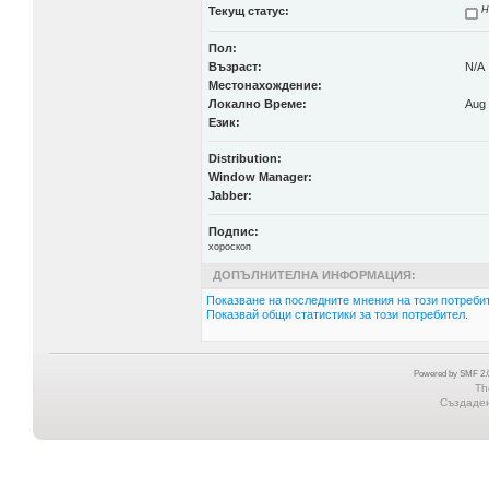
Текущ статус:
Н
Пол:
Възраст:
N/A
Местонахождение:
Локално Време:
Aug 
Език:
Distribution:
Window Manager:
Jabber:
Подпис:
хороскоп
ДОПЪЛНИТЕЛНА ИНФОРМАЦИЯ:
Показване на последните мнения на този потребит
Показвай общи статистики за този потребител.
Powered by SMF 2.0
Th
Създадена