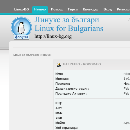
Linux-BG
Начало
Помощ
Търси
Календар
Вход
Регистр
Linux за българи: Форуми
НАКРАТКО - ROBOBAIO
Име:
robo
Мнения:
1 (0
Позиция:
Нов
Дата на регистрация:
Feb 
Последно Активен:
Feb 
ICQ:
AIM:
MSN:
YIM:
Мейл:
скр
Уеб страница: