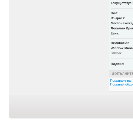
Текущ статус:
Пол:
Възраст:
Местонахожд
Локално Вре
Език:
Distribution:
Window Mana
Jabber:
Подпис:
ДОПЪЛНИТЕ
Показване на п
Показвай общи 