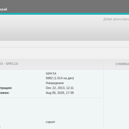
ирай
Добре дошъл/до
О - SPEC1A
СНИМКА
spec1a
6982 (1.514 на ден)
Напреднали
страция:
Dec 22, 2013, 12:11
тивен:
Aug 06, 2026, 17:38
скрит
: