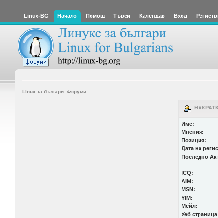
Linux-BG
Начало
Помощ
Търси
Календар
Вход
Регистр
Linux за българи: Форуми
НАКРАТК
Име:
Мнения:
Позиция:
Дата на реги
Последно Ак
ICQ:
AIM:
MSN:
YIM:
Мейл:
Уеб страница