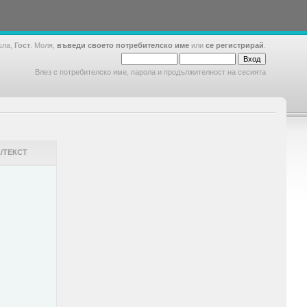
шла,
Гост
. Моля,
въведи своето потребителско име
или
се регистрирай
.
Влез с потребителско име, парола и продължителност на сесията
/ТЕКСТ