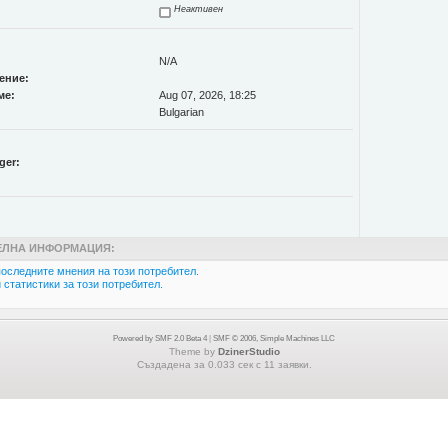
Неактивен
N/A
ение:
ме:
Aug 07, 2026, 18:25
Bulgarian
ger:
ЛНА ИНФОРМАЦИЯ:
оследните мнения на този потребител.
статистики за този потребител.
Powered by SMF 2.0 Beta 4
|
SMF © 2006, Simple Machines LLC
Theme by
DzinerStudio
Създадена за 0.033 сек с 11 заявки.