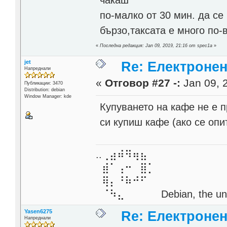
чакаш
по-малко от 30 мин. да се
бързо,таксата е много по-в
«
Последна редакция: Jan 09, 2019, 21:16 от spec1a
»
jet
Re: Електронен
Напреднали
«
Отговор #27 -:
Jan 09, 
Публикации: 3470
Distribution: debian
Window Manager: kde
Купуването на кафе не е 
си купиш кафе (ако се опи
..⢀⣴⠾⠻⢶⣦⠀
⣾⠁⢠⠒⠀⣿⡁
⢿⡄⠘⠷⠚⠋
⠈⠳⣄⠀⠀⠀⠀ Debian, the unive
Yasen6275
Re: Електронен
Напреднали