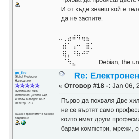
И от къде знаеш кой е тел
да не заспите.
..⢀⣴⠾⠻⢶⣦⠀
⣾⠁⢠⠒⠀⣿⡁
⢿⡄⠘⠷⠚⠋
⠈⠳⣄⠀⠀⠀⠀ Debian, the unive
go_fire
Re: Електронен
Global Moderator
Напреднали
«
Отговор #18 -:
Jan 06, 
Публикации: 9157
Distribution: Дебиан Сид
Първо да похваля Две хил
Window Manager: ROX-
Desktop / е17
не се въртят само профес
кашик с гранатомет в танково
които имат други професи
поделение
барам компютри, мрежи, о