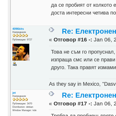
да се пробият от колкото 
доста интересни четива по
4096bits
Re: Електронен
Напреднали
«
Отговор #16 -:
Jan 06, 
Публикации: 9727
Това не съм го пропуснал,
изпраща смс или се прави
друго. Така правят измам
As they say in Mexico, "Dasvi
jet
Re: Електронен
Напреднали
«
Отговор #17 -:
Jan 06, 
Публикации: 3470
Distribution: debian
Window Manager: kde
Трябва да пробиеш двете