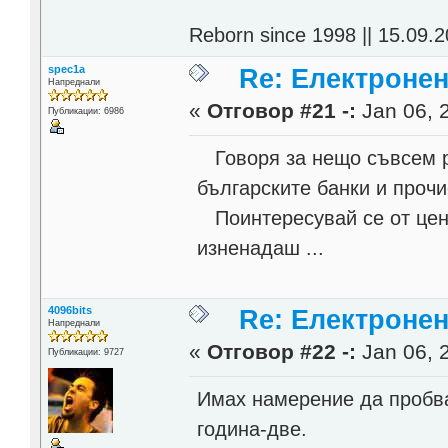
Reborn since 1998 || 15.09.2
spec1a
Re: Електронен
Напреднали
«
Отговор #21 -:
Jan 06, 
Публикации: 6986
Говоря за нещо съвсем ра
българските банки и проч
Поинтересувай се от цени
изненадаш ...
4096bits
Re: Електронен
Напреднали
«
Отговор #22 -:
Jan 06, 
Публикации: 9727
Имах намерение да пробва
година-две.