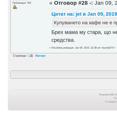
«
Отговор #28 -:
Jan 09, 
Публикации: 553
Цитат на: jet в Jan 09, 2019
Купуването на кафе не е п
Брех мама му стара, що не
средства.
«
Последна редакция: Jan 09, 2019, 22:38 от Yasen6275
»
Страници:
1
[
2
]
Нагоре
Powered by SMF 2.0
Th
Създадена