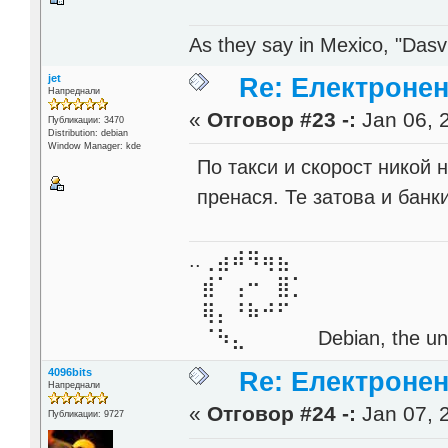
As they say in Mexico, "Dasvi
jet
Re: Електронен
Напреднали
«
Отговор #23 -:
Jan 06, 
Публикации: 3470
Distribution: debian
Window Manager: kde
По такси и скорост никой 
пренася. Те затова и банк
..⢀⣴⠾⠻⢶⣦⠀
⣾⠁⢠⠒⠀⣿⡁
⢿⡄⠘⠷⠚⠋
⠈⠳⣄⠀⠀⠀⠀ Debian, the unive
4096bits
Re: Електронен
Напреднали
«
Отговор #24 -:
Jan 07, 
Публикации: 9727