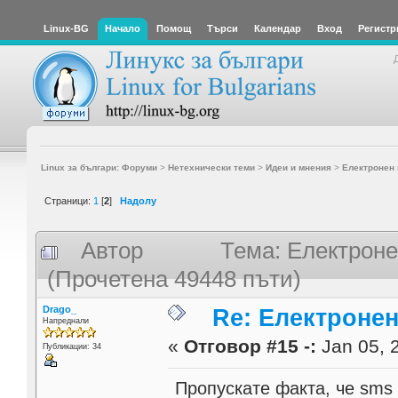
Linux-BG
Начало
Помощ
Търси
Календар
Вход
Регистр
Linux за българи: Форуми
>
Нетехнически теми
>
Идеи и мнения
>
Електронен 
Страници:
1
[
2
]
Надолу
Автор
Тема: Електроне
(Прочетена 49448 пъти)
Drago_
Re: Електронен
Напреднали
«
Отговор #15 -:
Jan 05, 
Публикации: 34
Пропускате факта, че sms