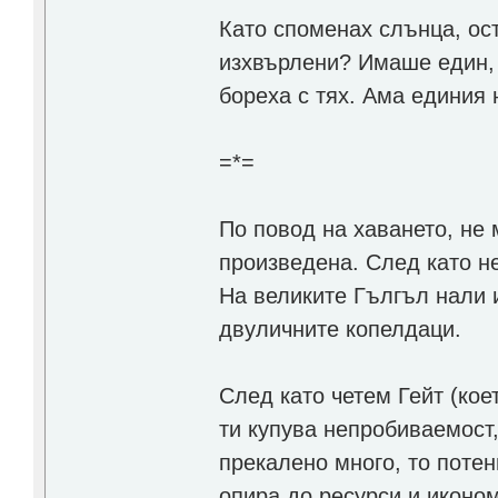
Като споменах слънца, ос
изхвърлени? Имаше един, 
бореха с тях. Ама единия 
=*=
По повод на хаването, не
произведена. След като не
На великите Гългъл нали 
двуличните копелдаци.
След като четем Гейт (кое
ти купува непробиваемост,
прекалено много, то потен
опира до ресурси и иконом