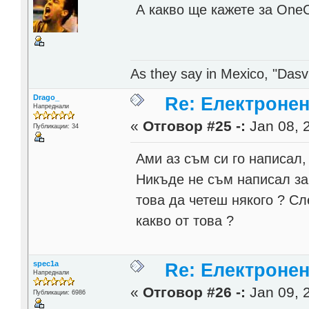
А какво ще кажете за On
As they say in Mexico, "Dasvi
Drago_
Re: Електронен
Напреднали
«
Отговор #25 -:
Jan 08, 
Публикации: 34
Ами аз съм си го написал,
Никъде не съм написал за
това да четеш някого ? Сл
какво от това ?
spec1a
Re: Електронен
Напреднали
«
Отговор #26 -:
Jan 09, 
Публикации: 6986