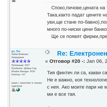
Споко,пичове,цената на т
Така,както падат цените н
уви,ще стане по-бавно),по
много по-ниски цени банк
Ще се появят фирми,пред
go_fire
Re: Електронен
Global Moderator
Напреднали
«
Отговор #20 -:
Jan 06, 2
Публикации: 9157
Distribution: Дебиан Сид
Тия финтеч ли са, какви са
Window Manager: ROX-
Desktop / е17
Не е важно, коя технологи
кашик с гранатомет в танково
с нея. Ако моите пари не м
поделение
ми е все тая.