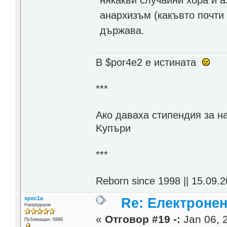
анархизъм (какъвто почти 
държава.
В $por4e2 e истината
***
Aко даваха стипендия за н
Kупъри
***
Reborn since 1998 || 15.09.2
spec1a
Re: Електронен
Напреднали
«
Отговор #19 -:
Jan 06, 2
Публикации: 6986