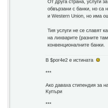
От друга страна, услуги за
обвързани с банки, но са
и Western Union, но има о
Тия услуги не се славят к
на лихварите (разните там
конвенционалните банки.
В $por4e2 e истината
***
Aко даваха стипендия за н
Kупъри
***