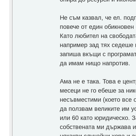
Не съм казвал, че ел. под
повече от един обикновен
Като любител на свободат
например зад тях седеше 
запиша вкъщи с програмат
да имам нищо напротив.
Ама не е така. Това е цен
месеци не го ебеше за ник
несъвместими (което все о
да ползвам великите им у
или 60 като юридическо. 
собствената ми държава и
някакви случайни хора и 