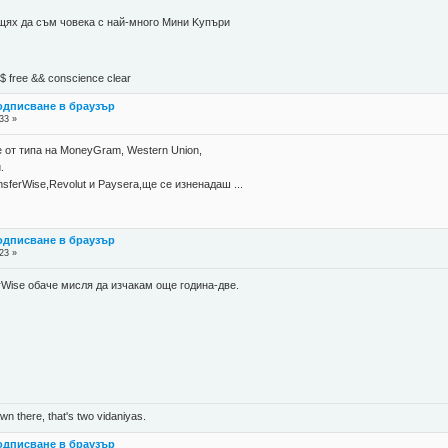
 щях да съм човека с най-много Mини Kупъри
М$ free && conscience clear
подписване в браузър
33 »
от типа на MoneyGram, Western Union,
.
ferWise,Revolut и Paysera,ще се изненадаш ...
подписване в браузър
23 »
Wise обаче мисля да изчакам още година-две.
n there, that's two vidaniyas.
подписване в браузър