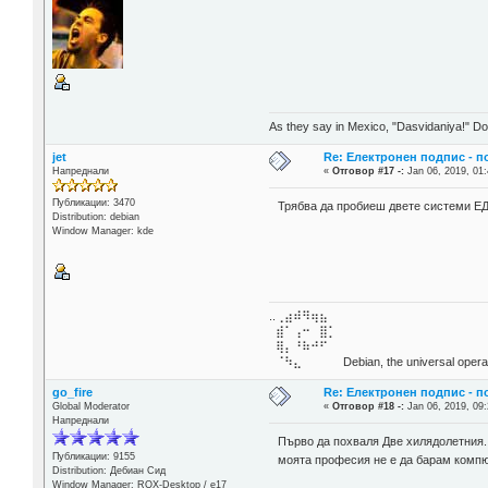
As they say in Mexico, "Dasvidaniya!" Dow
jet
Re: Електронен подпис - 
Напреднали
«
Отговор #17 -:
Jan 06, 2019, 01:
Публикации: 3470
Трябва да пробиеш двете системи ЕД
Distribution: debian
Window Manager: kde
..⢀⣴⠾⠻⢶⣦⠀
⣾⠁⢠⠒⠀⣿⡁
⢿⡄⠘⠷⠚⠋
⠈⠳⣄⠀⠀⠀⠀ Debian, the universal operat
go_fire
Re: Електронен подпис - 
Global Moderator
«
Отговор #18 -:
Jan 06, 2019, 09:
Напреднали
Първо да похваля Две хилядолетния.
Публикации: 9155
моята професия не е да барам компю
Distribution: Дебиан Сид
Window Manager: ROX-Desktop / е17