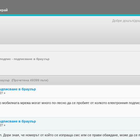
ирай
Добре дошъл/до
подпис - подписване в браузър
браузър (Прочетена 49399 пъти)
подписване в браузър
27 »
о мобилната мрежа могат много по-лесно да се пробият от колкото електронния подпис
подписване в браузър
27 »
л. Дори зная, че номерът от който се изпраща смс или се прави обаждане, може да се