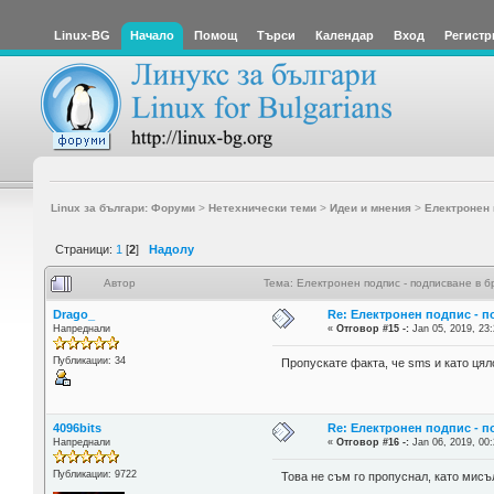
Linux-BG
Начало
Помощ
Търси
Календар
Вход
Регистр
Linux за българи: Форуми
>
Нетехнически теми
>
Идеи и мнения
>
Електронен 
Страници:
1
[
2
]
Надолу
Автор
Тема: Електронен подпис - подписване в 
Drago_
Re: Електронен подпис - 
Напреднали
«
Отговор #15 -:
Jan 05, 2019, 23:
Публикации: 34
Пропускате факта, че sms и като цял
4096bits
Re: Електронен подпис - 
Напреднали
«
Отговор #16 -:
Jan 06, 2019, 00:
Публикации: 9722
Това не съм го пропуснал, като мисъ