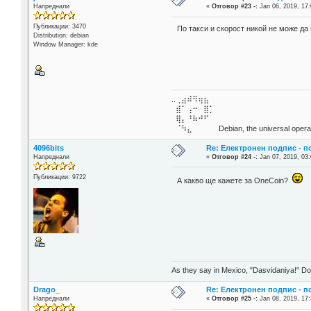
Напреднали
«
Отговор #23 -:
Jan 06, 2019, 17:
Публикации: 3470
По такси и скорост никой не може да 
Distribution: debian
Window Manager: kde
..⢀⣴⠾⠻⢶⣦⠀
⣾⠁⢠⠒⠀⣿⡁
⢿⡄⠘⠷⠚⠋
⠈⠳⣄⠀⠀⠀⠀ Debian, the universal operat
4096bits
Re: Електронен подпис - 
Напреднали
«
Отговор #24 -:
Jan 07, 2019, 03:
Публикации: 9722
А какво ще кажете за OneCoin?
As they say in Mexico, "Dasvidaniya!" Dow
Drago_
Re: Електронен подпис - 
Напреднали
«
Отговор #25 -:
Jan 08, 2019, 17: