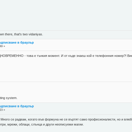
n there, that's two vidaniyas.
подписване в браузър
49 »
НОВРЕМЕННО - това е тънкия момент. И от къде знаеш кой е телефонния номер?! Вие с
ing system.
подписване в браузър
23 »
 Много се радвам, когато във формуна не се въртят само професионалисти, но и влюбе
три, мрежи, облаци, слънца и други неописуеми магии.