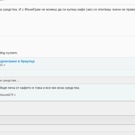
на средства. И с МъниГрам не можеш да си купиш кафе (ако се опитваш значи не прави
ing system.
подписване в браузър
01 »
 средства....
бедя пича от кафето в това и все ми иска средства.
 Yasen6275
»