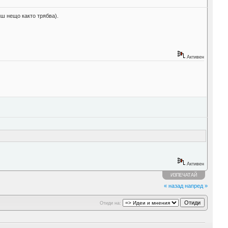
ш нещо както трябва).
Активен
Активен
ИЗПЕЧАТАЙ
« назад
напред »
Отиди на: