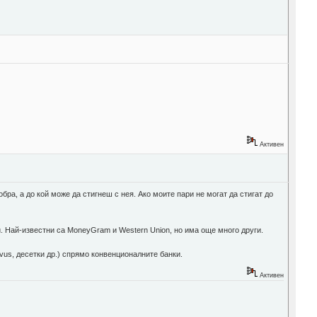
Активен
обра, а до кой може да стигнеш с нея. Ако моите пари не могат да стигат до
ти. Най-известни са MoneyGram и Western Union, но има още много други.
ivus, десетки др.) спрямо конвенционалните банки.
Активен