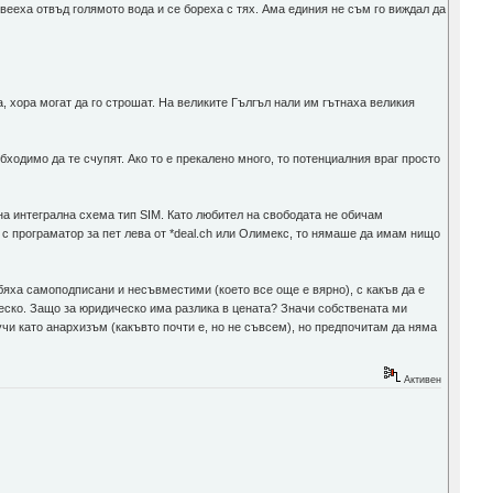
ееха отвъд голямото вода и се бореха с тях. Ама единия не съм го виждал да
, хора могат да го строшат. На великите Гългъл нали им гътнаха великия
бходимо да те счупят. Ако то е прекалено много, то потенциалния враг просто
 на интегрална схема тип SIM. Като любител на свободата не обичам
с програматор за пет лева от *deal.ch или Олимекс, то нямаше да имам нищо
 бяха самоподписани и несъвместими (което все още е вярно), с какъв да е
ческо. Защо за юридическо има разлика в цената? Значи собствената ми
чи като анархизъм (какъвто почти е, но не съвсем), но предпочитам да няма
Активен