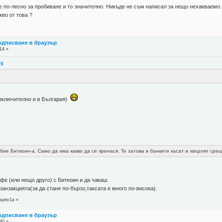
 е по-лесно за пробиване и то значително. Никъде не съм написал за нещо нехакваемо.
кво от това ?
подписване в браузър
14 »
05
включително и в България)
бие Биткоин-а. Само да има какво да се пренася. Те затова и банките късат и хвърлят срещ
е (или нещо друго) с Биткоин и да чакаш
ранзакцията(за да стане по-бързо,таксата е много по-висока).
 spec1a
»
подписване в браузър
40 »