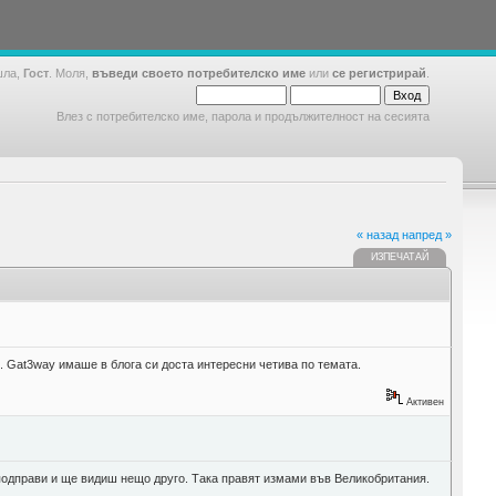
шла,
Гост
. Моля,
въведи своето потребителско име
или
се регистрирай
.
Влез с потребителско име, парола и продължителност на сесията
« назад
напред »
ИЗПЕЧАТАЙ
. Gat3way имаше в блога си доста интересни четива по темата.
Активен
 подправи и ще видиш нещо друго. Така правят измами във Великобритания.