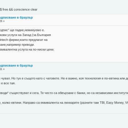
М$ free && conscience clear
подписване в браузър
26 »
подпис" ще падне,неминуемо е.
нкови услуги на Запад (за България
fintech фирми,които предлагат на
ване,например преводи.
ивалентна услуга на по-ниски цени.
подписване в браузър
11 »
и чувал. Но тук е същото като с чатовете. Не е важно, коя технология е по-евтина или д
 е все тая.
реводи“ съществуват и сега. Те често са обвързани с банки, но са независими институ
е, колко евтини. Направо са еквивалента на лихварите (разните там TBI, Easy Money, V