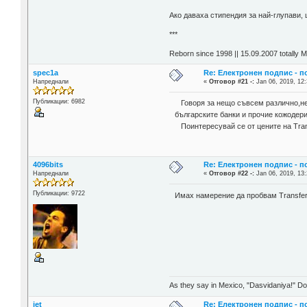
Aко даваха стипендия за най-глупави,
***
Reborn since 1998 || 15.09.2007 totally 
spec1a
Re: Електронен подпис - 
Напреднали
«
Отговор #21 -:
Jan 06, 2019, 12:
Публикации: 6982
Говоря за нещо съвсем различно,не 
българските банки и прочие кожодери
Поинтересувай се от цените на Тrans
4096bits
Re: Електронен подпис - 
Напреднали
«
Отговор #22 -:
Jan 06, 2019, 13:
Публикации: 9722
Имах намерение да пробвам Тransfer
As they say in Mexico, "Dasvidaniya!" Dow
jet
Re: Електронен подпис - 