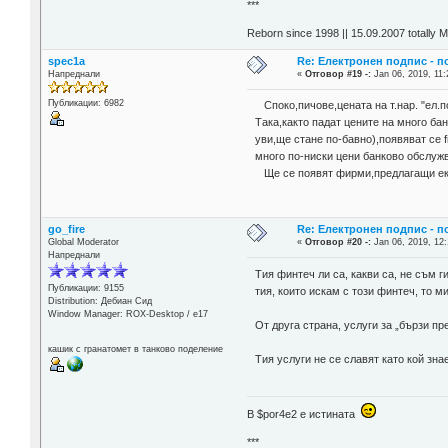
***
Reborn since 1998 || 15.09.2007 totally 
spec1a
Re: Електронен подпис - 
Напреднали
«
Отговор #19 -:
Jan 06, 2019, 11:
Публикации: 6982
Споко,пичове,цената на т.нар. "ел.
Така,както падат цените на много ба
уви,ще стане по-бавно),появяват се 
много по-ниски цени банково обслуж
Ще се появят фирми,предлагащи екв
go_fire
Re: Електронен подпис - 
Global Moderator
«
Отговор #20 -:
Jan 06, 2019, 12:
Напреднали
Тия финтеч ли са, какви са, не съм г
Публикации: 9155
тия, които искам с този финтеч, то ми
Distribution: Дебиан Сид
Window Manager: ROX-Desktop / е17
От друга страна, услуги за „бързи п
кашик с гранатомет в танково поделение
Тия услуги не се славят като кой зна
В $por4e2 e истината
***