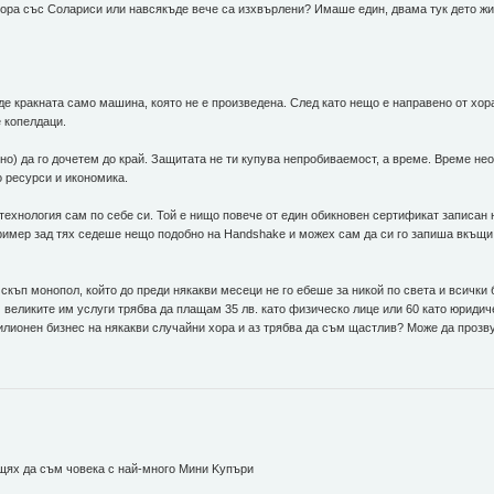
хора със Солариси или навсякъде вече са изхвърлени? Имаше един, двама тук дето жив
де кракната само машина, която не е произведена. След като нещо е направено от хора
 копелдаци.
лно) да го дочетем до край. Защитата не ти купува непробиваемост, а време. Време нео
о ресурси и икономика.
 технология сам по себе си. Той е нищо повече от един обикновен сертификат записан
ример зад тях седеше нещо подобно на Handshake и можех сам да си го запиша вкъщи 
, скъп монопол, който до преди някакви месеци не го ебеше за никой по света и всички
 великите им услуги трябва да плащам 35 лв. като физическо лице или 60 като юриди
лионен бизнес на някакви случайни хора и аз трябва да съм щастлив? Може да прозву
 щях да съм човека с най-много Mини Kупъри