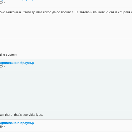
05 »
бие Биткоин-а. Само да има какво да се пренася. Те затова и банките късат и хвърлят 
ing system.
подписване в браузър
05 »
n there, that's two vidaniyas.
подписване в браузър
39 »