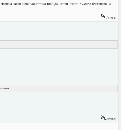
 Незнам какво е похвалното на това да четеш някого ? Следя блоговете на
Активен
у него.
Активен