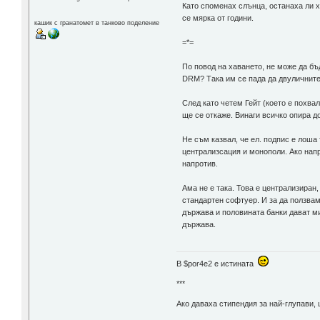
Като споменах слънца, останаха ли 
се мярка от години.
кашик с гранатомет в танково поделение
=*=
По повод на хаването, не може да бъ
DRM? Така им се пада да двуличните
След като четем Гейт (което е похва
ще се откаже. Винаги всичко опира д
Не съм казвал, че ел. подпис е лоша
централизсация и монополи. Ако нап
напротив.
Ама не е така. Това е централизиран
стандартен софтуер. И за да ползвам
държава и половината банки дават ми
държава.
В $por4e2 e истината
***
Aко даваха стипендия за най-глупави,