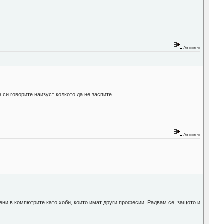
Активен
и говорите наизуст колкото да не заспите.
Активен
ни в компютрите като хоби, които имат други професии. Радвам се, защото и