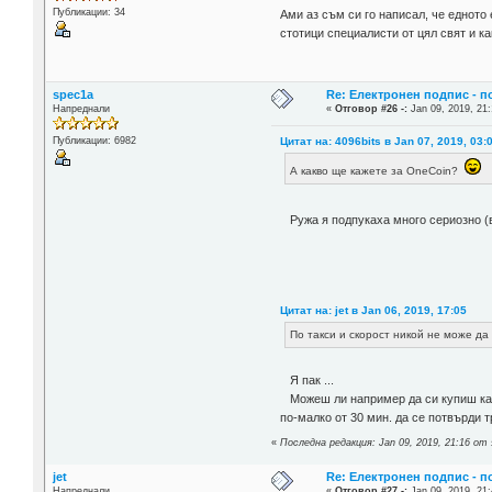
Публикации: 34
Ами аз съм си го написал, че едното
стотици специалисти от цял свят и ка
spec1a
Re: Електронен подпис - 
Напреднали
«
Отговор #26 -:
Jan 09, 2019, 21:
Цитат на: 4096bits в Jan 07, 2019, 03:
Публикации: 6982
А какво ще кажете за OneCoin?
Ружа я подпукаха много сериозно (
Цитат на: jet в Jan 06, 2019, 17:05
По такси и скорост никой не може да 
Я пак ...
Можеш ли например да си купиш каф
по-малко от 30 мин. да се потвърди т
«
Последна редакция: Jan 09, 2019, 21:16 от
jet
Re: Електронен подпис - 
Напреднали
«
Отговор #27 -:
Jan 09, 2019, 21: