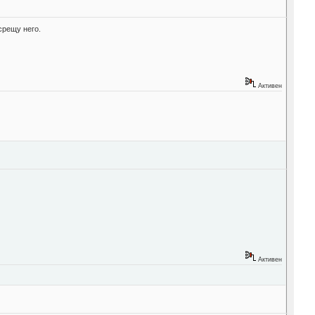
срещу него.
Активен
Активен