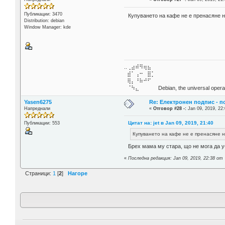
Публикации: 3470
Купуването на кафе не е пренасяне 
Distribution: debian
Window Manager: kde
..⢀⣴⠾⠻⢶⣦⠀
⣾⠁⢠⠒⠀⣿⡁
⢿⡄⠘⠷⠚⠋
⠈⠳⣄⠀⠀⠀⠀ Debian, the universal operat
Yasen6275
Re: Електронен подпис - 
Напреднали
«
Отговор #28 -:
Jan 09, 2019, 22:
Цитат на: jet в Jan 09, 2019, 21:40
Публикации: 553
Купуването на кафе не е пренасяне на
Брех мама му стара, що не мога да у
«
Последна редакция: Jan 09, 2019, 22:38 от
Страници:
1
[
2
]
Нагоре