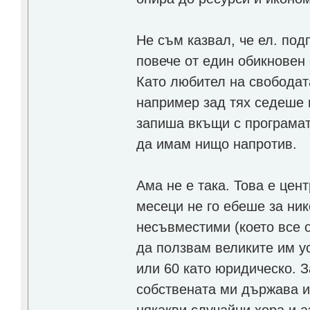
Не съм казвал, че ел. под
повече от един обикновен
Като любител на свободат
например зад тях седеше 
запиша вкъщи с програмат
да имам нищо напротив.
Ама не е така. Това е цен
месеци не го ебеше за ник
несъвместими (което все о
да ползвам великите им у
или 60 като юридическо. 
собствената ми държава и
някакви случайни хора и 