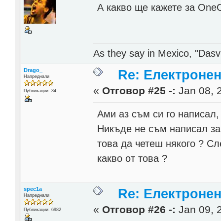
А какво ще кажете за On
As they say in Mexico, "Dasvi
Drago_
Re: Електронен
Напреднали
«
Отговор #25 -:
Jan 08, 
Публикации: 34
Ами аз съм си го написал,
Никъде не съм написал за
това да четеш някого ? Сл
какво от това ?
spec1a
Re: Електронен
Напреднали
«
Отговор #26 -:
Jan 09, 
Публикации: 6982