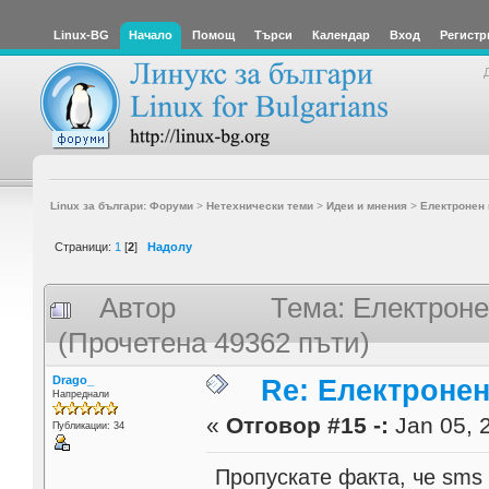
Linux-BG
Начало
Помощ
Търси
Календар
Вход
Регистр
Linux за българи: Форуми
>
Нетехнически теми
>
Идеи и мнения
>
Електронен 
Страници:
1
[
2
]
Надолу
Автор
Тема: Електроне
(Прочетена 49362 пъти)
Drago_
Re: Електронен
Напреднали
«
Отговор #15 -:
Jan 05, 
Публикации: 34
Пропускате факта, че sms