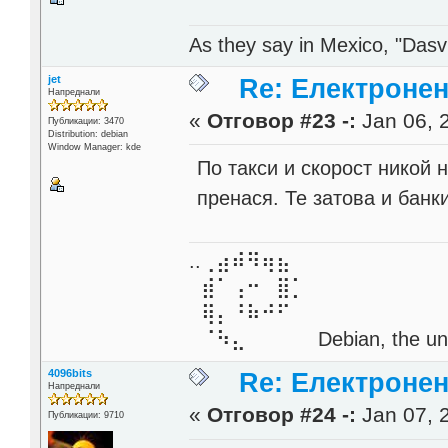
As they say in Mexico, "Dasvi
jet
Re: Електронен
Напреднали
«
Отговор #23 -:
Jan 06, 
Публикации: 3470
Distribution: debian
Window Manager: kde
По такси и скорост никой 
пренася. Те затова и банк
..⢀⣴⠾⠻⢶⣦⠀
⣾⠁⢠⠒⠀⣿⡁
⢿⡄⠘⠷⠚⠋
⠈⠳⣄⠀⠀⠀⠀ Debian, the unive
4096bits
Re: Електронен
Напреднали
«
Отговор #24 -:
Jan 07, 
Публикации: 9710