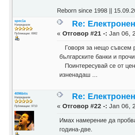
Reborn since 1998 || 15.09.2
spec1a
Re: Електронен
Напреднали
«
Отговор #21 -:
Jan 06, 
Публикации: 6982
Говоря за нещо съвсем ра
българските банки и проч
Поинтересувай се от цени
изненадаш ...
4096bits
Re: Електронен
Напреднали
«
Отговор #22 -:
Jan 06, 
Публикации: 9710
Имах намерение да пробва
година-две.