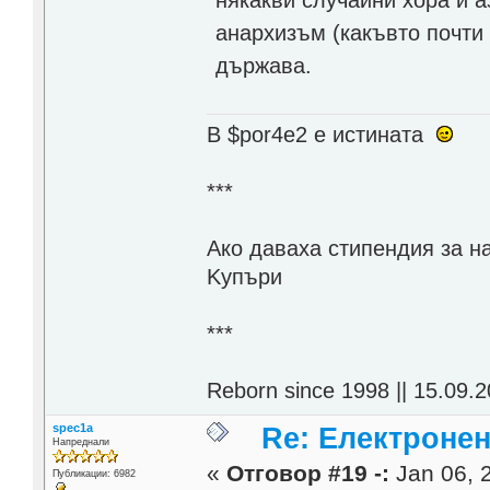
анархизъм (какъвто почти 
държава.
В $por4e2 e истината
***
Aко даваха стипендия за н
Kупъри
***
Reborn since 1998 || 15.09.2
spec1a
Re: Електронен
Напреднали
«
Отговор #19 -:
Jan 06, 2
Публикации: 6982