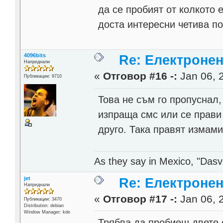
да се пробият от колкото 
доста интересни четива по
4096bits
Re: Електронен
Напреднали
«
Отговор #16 -:
Jan 06, 
Публикации: 9710
Това не съм го пропуснал,
изпраща смс или се прави
друго. Така правят измам
As they say in Mexico, "Dasvi
jet
Re: Електронен
Напреднали
«
Отговор #17 -:
Jan 06, 
Публикации: 3470
Distribution: debian
Window Manager: kde
Трябва да пробиеш двете