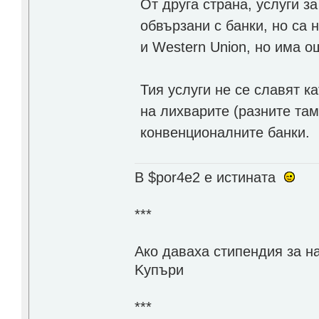
От друга страна, услуги за
обвързани с банки, но са
и Western Union, но има о
Тия услуги не се славят к
на лихварите (разните там
конвенционалните банки.
В $por4e2 e истината
***
Aко даваха стипендия за н
Kупъри
***