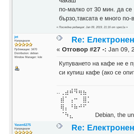
чакаш
по-малко от 30 мин. да се
бързо,таксата е много по-в
«
Последна редакция: Jan 09, 2019, 21:16 от spec1a
»
jet
Re: Електронен
Напреднали
«
Отговор #27 -:
Jan 09, 
Публикации: 3470
Distribution: debian
Window Manager: kde
Купуването на кафе не е 
си купиш кафе (ако се опи
..⢀⣴⠾⠻⢶⣦⠀
⣾⠁⢠⠒⠀⣿⡁
⢿⡄⠘⠷⠚⠋
⠈⠳⣄⠀⠀⠀⠀ Debian, the unive
Yasen6275
Re: Електронен
Напреднали