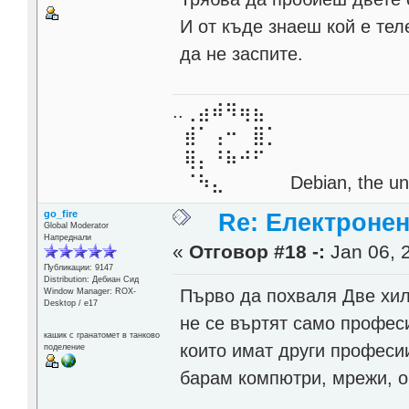
И от къде знаеш кой е тел
да не заспите.
..⢀⣴⠾⠻⢶⣦⠀
⣾⠁⢠⠒⠀⣿⡁
⢿⡄⠘⠷⠚⠋
⠈⠳⣄⠀⠀⠀⠀ Debian, the unive
go_fire
Re: Електронен
Global Moderator
Напреднали
«
Отговор #18 -:
Jan 06, 
Публикации: 9147
Distribution: Дебиан Сид
Първо да похваля Две хил
Window Manager: ROX-
Desktop / е17
не се въртят само профес
кашик с гранатомет в танково
които имат други професи
поделение
барам компютри, мрежи, о