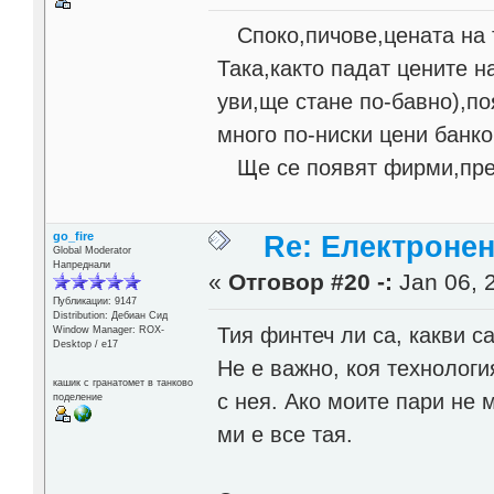
Споко,пичове,цената на т
Така,както падат цените н
уви,ще стане по-бавно),по
много по-ниски цени банк
Ще се появят фирми,пред
go_fire
Re: Електронен
Global Moderator
Напреднали
«
Отговор #20 -:
Jan 06, 2
Публикации: 9147
Distribution: Дебиан Сид
Тия финтеч ли са, какви са
Window Manager: ROX-
Desktop / е17
Не е важно, коя технологи
кашик с гранатомет в танково
с нея. Ако моите пари не м
поделение
ми е все тая.