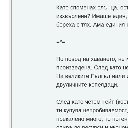
Като споменах слънца, ос
изхвърлени? Имаше един, 
бореха с тях. Ама единия 
=*=
По повод на хаването, не
произведена. След като не
На великите Гългъл нали 
двуличните копелдаци.
След като четем Гейт (кое
ти купува непробиваемост,
прекалено много, то потен
опира до ресурси и иконом