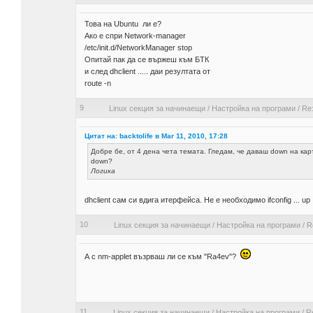
Това на Ubuntu ли е?
Ако е спри Network-manager
/etc/init.d/NetworkManager stop
Опитай пак да се вържеш към БТК
и след dhclient ..... даи резултата от
route -n
9
Linux секция за начинаещи
/
Настройка на програми
/
Re:
Цитат на: backtolife в Mar 11, 2010, 17:28
Добре бе, от 4 дена чета темата. Гледам, че даваш down на карт
down?
Логика
dhclient сам си вдига итерфейса. Не е необходимо ifconfig ... up
10
Linux секция за начинаещи
/
Настройка на програми
/
R
А с nm-applet възрваш ли се към "Ra4ev"?
11
Linux секция за начинаещи
/
Настройка на програми
/
Re