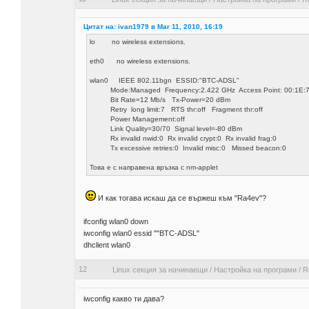
Цитат на: ivan1979 в Mar 11, 2010, 16:19
lo no wireless extensions.
eth0 no wireless extensions.
wlan0 IEEE 802.11bgn ESSID:"BTC-ADSL"
Mode:Managed Frequency:2.422 GHz Access Point: 00:1E:
Bit Rate=12 Mb/s Tx-Power=20 dBm
Retry long limit:7 RTS thr:off Fragment thr:off
Power Management:off
Link Quality=30/70 Signal level=-80 dBm
Rx invalid nwid:0 Rx invalid crypt:0 Rx invalid frag:0
Tx excessive retries:0 Invalid misc:0 Missed beacon:0
Това е с направена връзка с nm-applet
И как тогава искаш да се вържеш към "Ra4ev"?
ifconfig wlan0 down
iwconfig wlan0 essid ""BTC-ADSL"
dhclient wlan0
12
Linux секция за начинаещи
/
Настройка на програми
/
R
iwconfig какво ти дава?