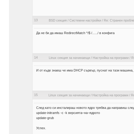
13
BSD секция
/
Системни настройки
/
Re: Странен пробл
Да не би да имаш RedirectMatch ^/$ /....../ в конфига
14
Linux секция за начинаещи
/
Настройка на програми
/
R
И от къде знаеш че има DHCP сървър, пуснат на тази машина, 
15
Linux секция за начинаещи
/
Настройка на програми
/
Re
След като си инсталираш новото ядро трябва да направиш сле
update-initramfs -c -k версията–на–ядрото
update-grub
Успех.