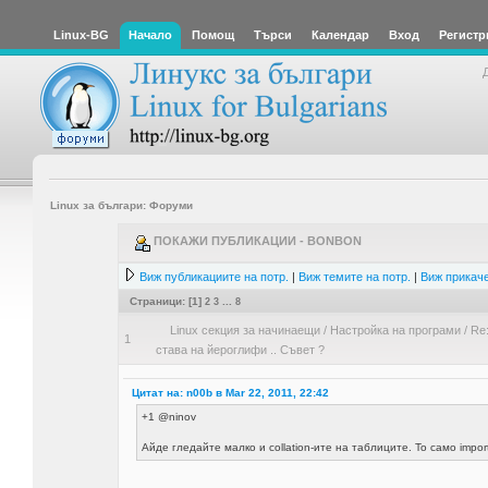
Linux-BG
Начало
Помощ
Търси
Календар
Вход
Регистр
Linux за българи: Форуми
ПОКАЖИ ПУБЛИКАЦИИ - BONBON
Виж публикациите на потр.
|
Виж темите на потр.
|
Виж прикаче
Страници: [
1
]
2
3
...
8
Linux секция за начинаещи
/
Настройка на програми
/
Re:
1
става на йероглифи .. Съвет ?
Цитат на: n00b в Mar 22, 2011, 22:42
+1 @ninov
Айде гледайте малко и collation-ите на таблиците. То само import