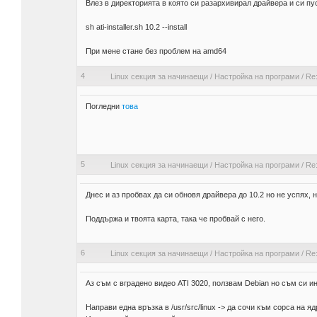
Влез в директорията в която си разархивирал драйвера и си пу
sh ati-installer.sh 10.2 --install
При мене стане без проблем на amd64
4
Linux секция за начинаещи
/
Настройка на програми
/
Re:
Погледни
това
5
Linux секция за начинаещи
/
Настройка на програми
/
Re:
Днес и аз пробвах да си обновя драйвера до 10.2 но не успях, 
Поддържа и твоята карта, така че пробвай с него.
6
Linux секция за начинаещи
/
Настройка на програми
/
Re:
Аз съм с вградено видео ATI 3020, ползвам Debian но съм си 
Направи една връзка в /usr/src/linux -> да сочи към сорса на яд