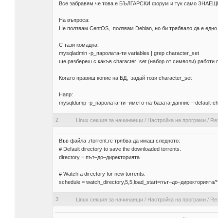
Все забравям че това е БЪЛГАРСКИ форум и тук само ЗНА
На въпроса:
Не ползвам CentOS, ползвам Debian, но би трябвало да е едно
С тази комадна:
mysqladmin -p_паролата-ти variables | grep character_set
ще разбереш с какъв character_set (набор от символи) работи m
Когато правиш копие на БД, задай този character_set
Напр:
mysqldump -p_паролата-ти -името-на-базата-данниc --default-ch
2
Linux секция за начинаещи
/
Настройка на програми
/
Re
Във файла .rtorrent.rc трябва да имаш следното:
# Default directory to save the downloaded torrents.
directory = път–до–директорията
# Watch a directory for new torrents.
schedule = watch_directory,5,5,load_start=път–до–директорията/*.
3
Linux секция за начинаещи
/
Настройка на програми
/
Re: