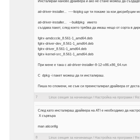
Инсталирай наново драйвера и ако не стане можеш да създаде
ati-driver-installer... ----listpkg ще ти покаже за кои дисрибуции
ati-driver-installer... --buildpkg името
създава пакет, след което трябва да имаш нещо от сорта в дир
fglrx-amdcccle_8.561-1_amd64.deb
fglrx-driver-dev_8.561-1_amd64.deb
fglrx-driver_8.561-1_amd64.deb
fglrx-kernel-src_8.561-1_amd64.deb
При мене е така с ati-driver-installer-8-12-x86.x86_64.run
С dpkg -i пакет можеш да ги инсталираш.
Пиша по спомени, не съм си преинсталирал драйвера от доста
7
Linux секция за начинаещи
/
Настройка на програми
/
Re:
След като инсталираш драйвера на ATI е необходимо да настр
X сървъра
man aticonfig
8
Linux секция за начинаещи
/
Настройка на програми
/
Re: