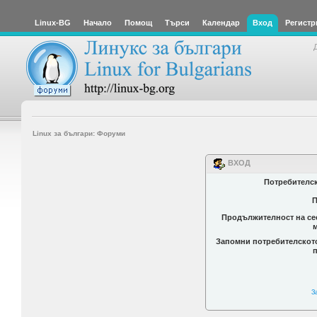
Linux-BG
Начало
Помощ
Търси
Календар
Вход
Регистр
Linux за българи: Форуми
ВХОД
Потребителс
П
Продължителност на се
Запомни потребителскот
З