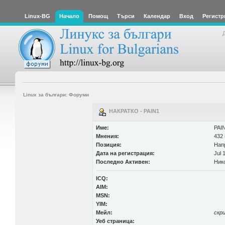
Linux-BG
Начало
Помощ
Търси
Календар
Вход
Регистр
Linux за българи: Форуми
НАКРАТКО - PAIN1
Име:
PAI
Мнения:
432 
Позиция:
Нап
Дата на регистрация:
Jul 
Последно Активен:
Ник
ICQ:
AIM:
MSN:
YIM:
Мейл:
скр
Уеб страница: