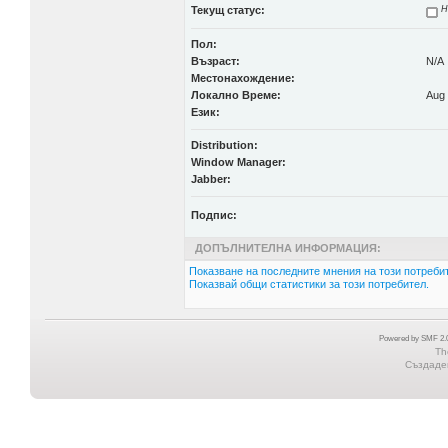
Текущ статус:
Н
Пол:
Възраст:
N/A
Местонахождение:
Локално Време:
Aug 
Език:
Distribution:
Window Manager:
Jabber:
Подпис:
ДОПЪЛНИТЕЛНА ИНФОРМАЦИЯ:
Показване на последните мнения на този потребит
Показвай общи статистики за този потребител.
Powered by SMF 2.0
Th
Създаден