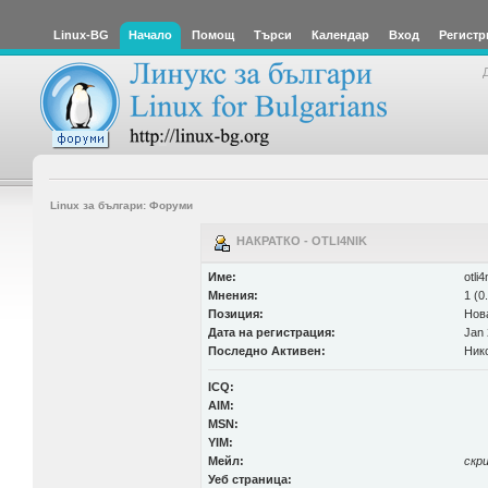
Linux-BG
Начало
Помощ
Търси
Календар
Вход
Регистр
Linux за българи: Форуми
НАКРАТКО - OTLI4NIK
Име:
otli4
Мнения:
1 (0
Позиция:
Нов
Дата на регистрация:
Jan 
Последно Активен:
Ник
ICQ:
AIM:
MSN:
YIM:
Мейл:
скр
Уеб страница: