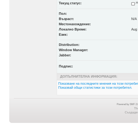
Текущ статус:
Н
Пол:
Възраст:
N/A
Местонахождение:
Локално Време:
Aug 
Език:
Distribution:
Window Manager:
Jabber:
Подпис:
ДОПЪЛНИТЕЛНА ИНФОРМАЦИЯ:
Показване на последните мнения на този потребит
Показвай общи статистики за този потребител.
Powered by SMF 2.0
Th
Създаден