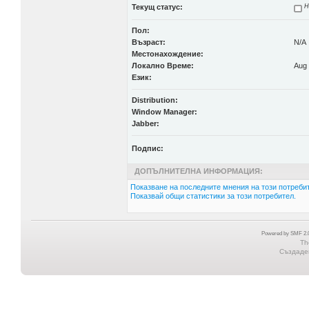
Текущ статус:
Н
Пол:
Възраст:
N/A
Местонахождение:
Локално Време:
Aug 
Език:
Distribution:
Window Manager:
Jabber:
Подпис:
ДОПЪЛНИТЕЛНА ИНФОРМАЦИЯ:
Показване на последните мнения на този потребит
Показвай общи статистики за този потребител.
Powered by SMF 2.0
Th
Създаден