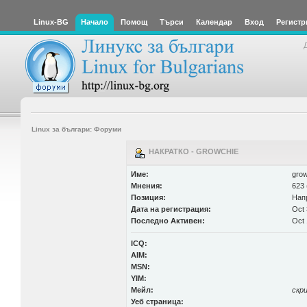
Linux-BG
Начало
Помощ
Търси
Календар
Вход
Регистр
Linux за българи: Форуми
НАКРАТКО - GROWCHIE
Име:
grow
Мнения:
623 
Позиция:
Нап
Дата на регистрация:
Oct 
Последно Активен:
Oct 
ICQ:
AIM:
MSN:
YIM:
Мейл:
скр
Уеб страница: