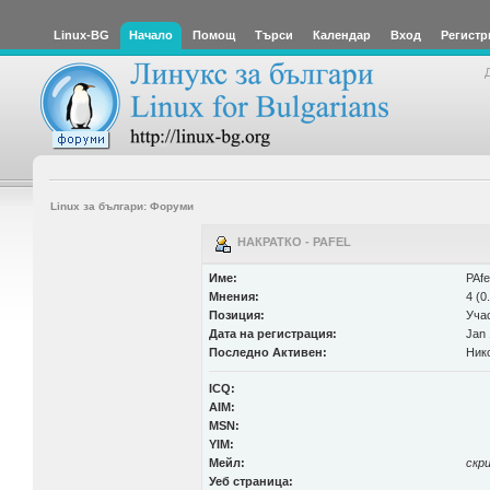
Linux-BG
Начало
Помощ
Търси
Календар
Вход
Регистр
Linux за българи: Форуми
НАКРАТКО - PAFEL
Име:
PAfe
Мнения:
4 (0
Позиция:
Уча
Дата на регистрация:
Jan 
Последно Активен:
Ник
ICQ:
AIM:
MSN:
YIM:
Мейл:
скр
Уеб страница: