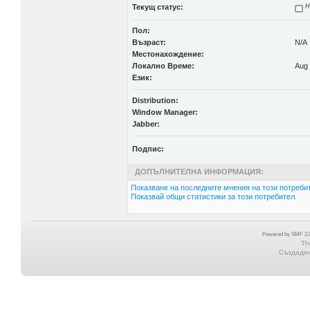
Текущ статус:
Н
Пол:
Възраст:
N/A
Местонахождение:
Локално Време:
Aug 
Език:
Distribution:
Window Manager:
Jabber:
Подпис:
ДОПЪЛНИТЕЛНА ИНФОРМАЦИЯ:
Показване на последните мнения на този потребит
Показвай общи статистики за този потребител.
Powered by SMF 2.0
Th
Създадена