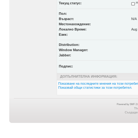
Текущ статус:
Н
Пол:
Възраст:
N/A
Местонахождение:
Локално Време:
Aug 
Език:
Distribution:
Window Manager:
Jabber:
Подпис:
ДОПЪЛНИТЕЛНА ИНФОРМАЦИЯ:
Показване на последните мнения на този потребит
Показвай общи статистики за този потребител.
Powered by SMF 2.0
Th
Създаден