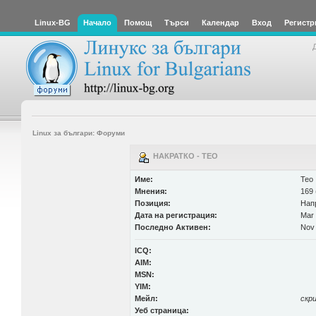
Linux-BG
Начало
Помощ
Търси
Календар
Вход
Регистр
Linux за българи: Форуми
НАКРАТКО - TEO
Име:
Teo
Мнения:
169 
Позиция:
Нап
Дата на регистрация:
Mar 
Последно Активен:
Nov 
ICQ:
AIM:
MSN:
YIM:
Мейл:
скр
Уеб страница: