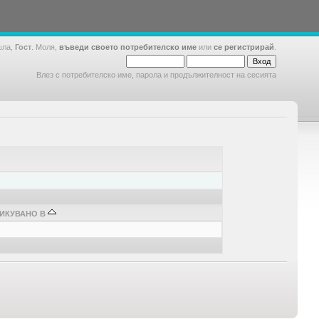
шла,
Гост
. Моля,
въведи своето потребителско име
или
се регистрирай
.
Влез с потребителско име, парола и продължителност на сесията
ИКУВАНО В