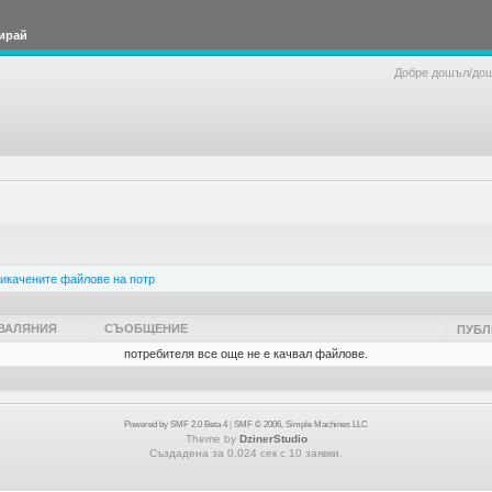
ирай
Добре дошъл/до
икачените файлове на потр
ВАЛЯНИЯ
СЪОБЩЕНИЕ
ПУБЛ
потребителя все още не е качвал файлове.
Powered by SMF 2.0 Beta 4
|
SMF © 2006, Simple Machines LLC
Theme by
DzinerStudio
Създадена за 0.024 сек с 10 заявки.