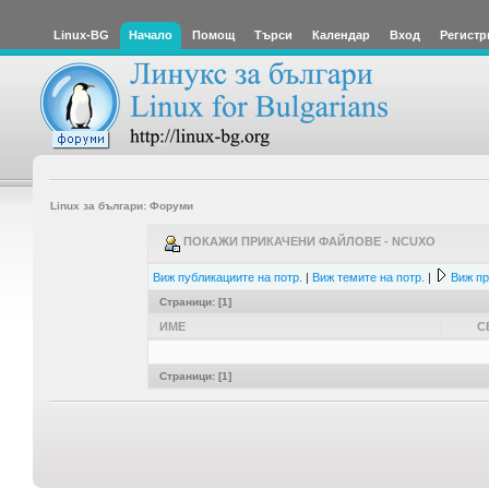
Linux-BG
Начало
Помощ
Търси
Календар
Вход
Регистр
Linux за българи: Форуми
ПОКАЖИ ПРИКАЧЕНИ ФАЙЛОВЕ - NCUXO
Виж публикациите на потр.
|
Виж темите на потр.
|
Виж пр
Страници: [
1
]
ИМЕ
С
Страници: [
1
]