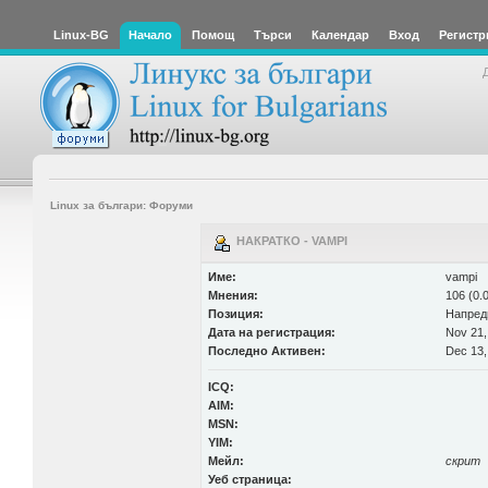
Linux-BG
Начало
Помощ
Търси
Календар
Вход
Регистр
Linux за българи: Форуми
НАКРАТКО - VAMPI
Име:
vampi
Мнения:
106 (0.
Позиция:
Напред
Дата на регистрация:
Nov 21,
Последно Активен:
Dec 13,
ICQ:
AIM:
MSN:
YIM:
Мейл:
скрит
Уеб страница: