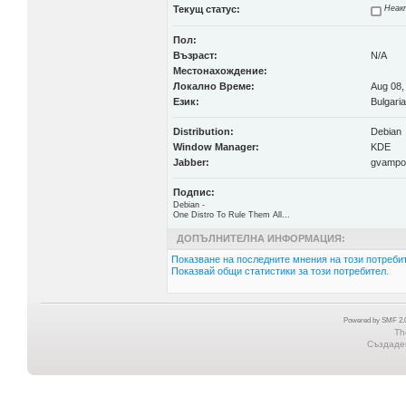
Текущ статус:
Неак
Пол:
Възраст:
N/A
Местонахождение:
Локално Време:
Aug 08,
Език:
Bulgari
Distribution:
Debian
Window Manager:
KDE
Jabber:
gvampo
Подпис:
Debian -
One Distro To Rule Them All...
ДОПЪЛНИТЕЛНА ИНФОРМАЦИЯ:
Показване на последните мнения на този потребит
Показвай общи статистики за този потребител.
Powered by SMF 2.0
Th
Създаден