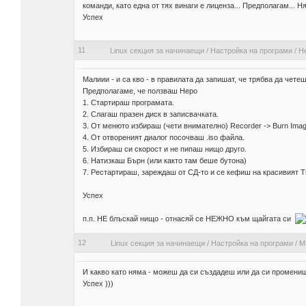
команди, като една от тях винаги е лиценза... Предполагам...
Успех
11
Linux секция за начинаещи
/
Настройка на програми
/
Не
Малиии - и са кво - в правилата да запишат, че трябва да че
Предполагаме, че ползваш Неро
1. Стартираш програмата.
2. Слагаш празен диск в записвачката.
3. От менюто избираш (чети внимателно) Recorder -> Burn Imag
4. От отвореният диалог посочваш .iso файла.
5. Избираш си скорост и не пипаш нищо друго.
6. Натизкаш Бърн (или както там беше бутона)
7. Рестартираш, зареждаш от СД-то и се кефиш на красивият Т
Успех
п.п. НЕ блъскай нищо - отнасяй се НЕЖНО към щайгата си
12
Linux секция за начинаещи
/
Настройка на програми
/
M
И какво като няма - можеш да си създадеш или да си промениш 
Успех )))