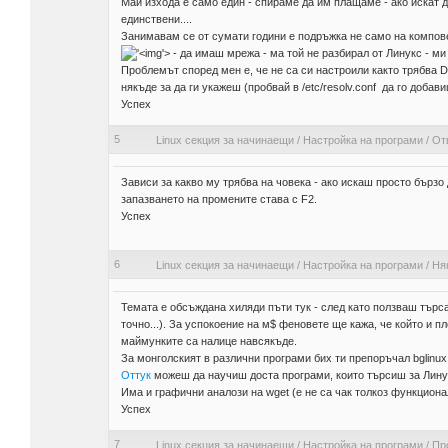
Май изхода е само един - спираме да им плащаме - ако искат 
единствени....
Занимавам се от сумати години е подръжка не само на компове 
'>
- да имаш мрежа - ма той не разбирал от Линукс - ми 
Проблемът според мен е, че не са си настроили както трябва 
някъде за да ги укажеш (пробвай в /etc/resolv.conf да го добави
Успех
5
Linux секция за начинаещи
/
Настройка на програми
/
От
Зависи за какво му трябва на човека - ако искаш просто бързо
запазването на промените става с F2.
Успех
6
Linux секция за начинаещи
/
Настройка на програми
/
Ня
Темата е обсъждана хиляди пъти тук - след като ползваш търс
точно...). За успокоение на м$ феновете ще кажа, че който и п
маймунките са налице навсякъде.
За монголският в различни програми бих ти препоръчал bglinux
Оттук
можеш да научиш доста програми, които търсиш за Линук
Има и графични аналози на wget (е не са чак толкоз функционал
Успех
7
Linux секция за начинаещи
/
Настройка на програми
/
Про