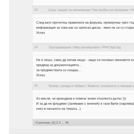
13
Linux секция за начинаещи
/
Настройка на програми
/
Не
След като прочетеш правилата на форума, проверчиш чрез тър
информация за това как си записал диска - явно не си го стори
Успех
14
Програмиране
/
Web development
/
PHP.Start.bg
Не е лошо, само да питам нещо - защо си ползвал линковете къ
предвид за документацията...
за предимствата се сещаш...
Успех
15
Хумор, сатира и забава
/
Живота, вселената и някакви 
Аз мисля, че крокодила е повече зелен отколкото дълъг )))
И за да не флудиме (заливаме с мнения) в тази flame (парлива)
онез в началото на темата...).
Страници: [
1
]
2
3
...
30