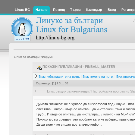
Linux-BG
Начало
Помощ
Търси
Календар
Вход
Регистр
Linux за българи: Форуми
ПОКАЖИ ПУБЛИКАЦИИ - PINBALL_MASTER
Виж публикациите на потр.
|
Виж темите на потр.
|
Виж прикаче
Страници: [
1
]
2
3
...
30
1
Linux секция за начинаещи
/
Настройка на програми
/
Sla
Думата "някакво" не е хубаво да я използваш под Линукс - има
спестяваш инфо - къде се опитваш да инсталнеш, така и затова
Груб... И къде се опитваш да инсталираш Лило-то - на МБР или
Понякога съм срещал този проблем като не избереш правилният
Де да знам - не си дал достатъчно инфо....