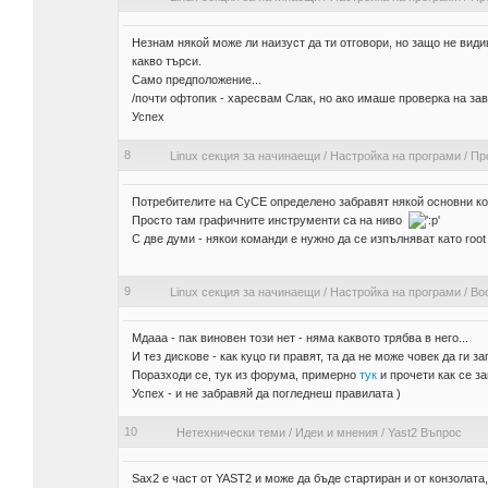
Незнам някой може ли наизуст да ти отговори, но защо не види
какво търси.
Само предположение...
/почти офтопик - харесвам Слак, но ако имаше проверка на зав
Успех
8
Linux секция за начинаещи
/
Настройка на програми
/
Пр
Потребителите на СуСЕ определено забравят някой основни коман
Просто там графичните инструменти са на ниво
С две думи - някои команди е нужно да се изпълняват като root 
9
Linux секция за начинаещи
/
Настройка на програми
/
Boo
Мдааа - пак виновен този нет - няма каквото трябва в него...
И тез дискове - как куцо ги правят, та да не може човек да ги за
Поразходи се, тук из форума, примерно
тук
и прочети как се з
Успех - и не забравяй да погледнеш правилата )
10
Нетехнически теми
/
Идеи и мнения
/
Yast2 Въпрос
Sax2 е част от YAST2 и може да бъде стартиран и от конзолат