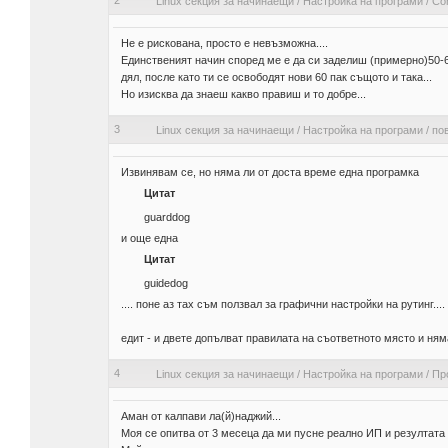
2
Linux секция за начинаещи
/
Настройка на програми
/
Co
Не е рискована, просто е невъзможна....
Единственият начин според ме е да си заделиш (примерно)50-6
дял, после като ти се освободят нови 60 пак същото и така...
Но изисква да знаеш какво правиш и то добре...
3
Linux секция за начинаещи
/
Настройка на програми
/
пов
Извинявам се, но няма ли от доста време една програмка
Цитат
guarddog
и още една
Цитат
guidedog
.... поне аз тах съм ползвал за графични настройки на рутинг....
едит - и двете допълват правилата на съответното място и ням
4
Linux секция за начинаещи
/
Настройка на програми
/
Пр
Аман от калпави ла(й)наджий...
Моя се опитва от 3 месеца да ми пусне реално ИП и резултата 