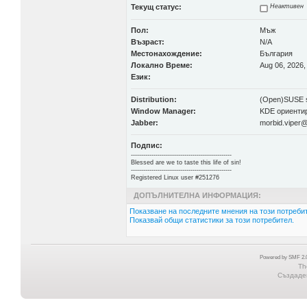
Текущ статус:
Неактивен
Пол:
Мъж
Възраст:
N/A
Местонахождение:
България
Локално Време:
Aug 06, 2026,
Език:
Distribution:
(Open)SUSE s
Window Manager:
KDE ориенти
Jabber:
morbid.viper
Подпис:
-------------------------------------------------
Blessed are we to taste this life of sin!
-------------------------------------------------
Registered Linux user #251276
ДОПЪЛНИТЕЛНА ИНФОРМАЦИЯ:
Показване на последните мнения на този потребит
Показвай общи статистики за този потребител.
Powered by SMF 2.0
Th
Създаден