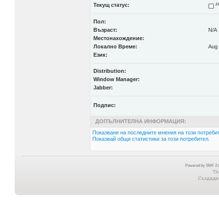
Текущ статус:
Н
Пол:
Възраст:
N/A
Местонахождение:
Локално Време:
Aug 
Език:
Distribution:
Window Manager:
Jabber:
Подпис:
ДОПЪЛНИТЕЛНА ИНФОРМАЦИЯ:
Показване на последните мнения на този потребит
Показвай общи статистики за този потребител.
Powered by SMF 2.0
Th
Създаден