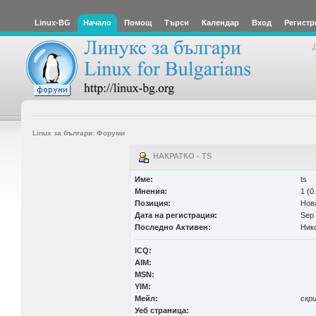
Linux-BG
Начало
Помощ
Търси
Календар
Вход
Регистр
Linux за българи: Форуми
НАКРАТКО - TS
Име:
ts
Мнения:
1 (0
Позиция:
Нов
Дата на регистрация:
Sep 
Последно Активен:
Ник
ICQ:
AIM:
MSN:
YIM:
Мейл:
скр
Уеб страница: