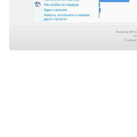
Настройка на хардуер
Идеи и мнения
Живота, вселената и някакви
други глупости
Powered by SMF 2.0
Th
Създаден