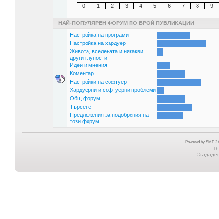
0
1
2
3
4
5
6
7
8
9
НАЙ-ПОПУЛЯРЕН ФОРУМ ПО БРОЙ ПУБЛИКАЦИИ
Настройка на програми
Настройка на хардуер
Живота, вселената и някакви
други глупости
Идеи и мнения
Коментар
Настройки на софтуер
Хардуерни и софтуерни проблеми
Общ форум
Търсене
Предложения за подобрения на
този форум
Powered by SMF 2.0
Th
Създадена