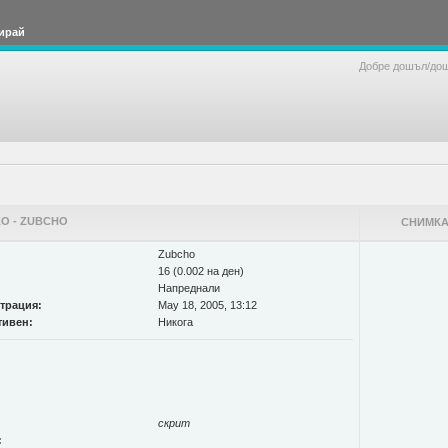
ирай
Добре дошъл/до
О - ZUBCHO
СНИМКА
Zubcho
16 (0.002 на ден)
Напреднали
страция:
May 18, 2005, 13:12
тивен:
Никога
скрит
: