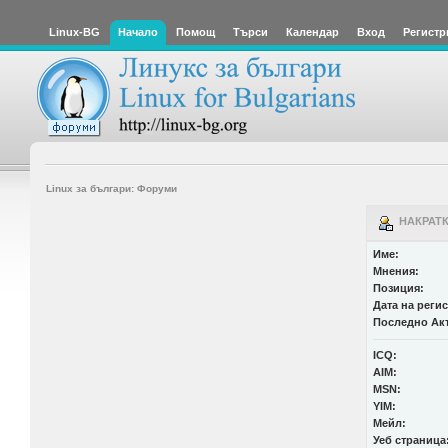
Linux-BG
Начало
Помощ
Търси
Календар
Вход
Регистр
Linux за българи: Форуми
НАКРАТК
Име:
Мнения:
Позиция:
Дата на реги
Последно Ак
ICQ:
AIM:
MSN:
YIM:
Мейл:
Уеб страница