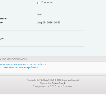
Неактивен
N/A
ение:
ме:
Aug 09, 2026, 10:51
ger:
ЛНА ИНФОРМАЦИЯ:
оследните мнения на този потребител.
статистики за този потребител.
Powered by SMF 2.0 Beta 4
|
SMF © 2006, Simple Machines LLC
Theme by
DzinerStudio
Създадена за 0.026 сек с 8 заявки.