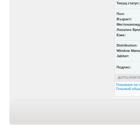
Текущ статус:
Пол:
Възраст:
Местонахожд
Локално Вре
Език:
Distribution:
Window Mana
Jabber:
Подпис:
ДОПЪЛНИТЕ
Показване на п
Показвай общи 