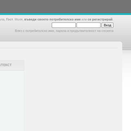
шла,
Гост
. Моля,
въведи своето потребителско име
или
се регистрирай
.
Влез с потребителско име, парола и продължителност на сесията
/ТЕКСТ