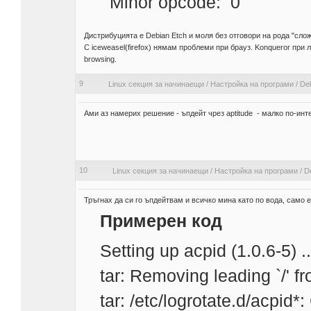
Minor opcode: 0
Дистрибуцията е Debian Etch и моля без отговори на рода "слож
С iceweasel(firefox) нямам проблеми при брауз. Konqueror при 
browsing.
9
Linux секция за начинаещи
/
Настройка на програми
/
Deb
Ами аз намерих решение - ъпдейт чрез aptitude - малко по-инт
10
Linux секция за начинаещи
/
Настройка на програми
/
De
Тръгнах да си го ъпдейтвам и всичко мина като по вода, само 
Примерен код
Setting up acpid (1.0.6-5) ..
tar: Removing leading `/'
tar: /etc/logrotate.d/acpid*: