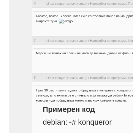
6
Linux секция за начинаещи
/
Настройка на програми
/
Пр
Боожее, божее...човече, влез си в контролния панел на мандрив
вкарахте тука
'>
7
Linux секция за начинаещи
/
Настройка на програми
/
Kon
Мерси, но минах на слак и не мога да ви кажа, дали е от флаш п
8
Linux секция за начинаещи
/
Настройка на програми
/
Kon
През 30 сек. - минута докато браузвам в интернет с konqueror 
секунди, а по някога се е случвало и да откаже да работи foreve
конзола и да побраузвам малко и засякох следните грешки:
Примерен код
debian:~# konqueror