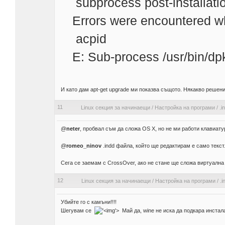
subprocess post-installation
Errors were encountered wh
acpid
E: Sub-process /usr/bin/dpk
И като дам apt-get upgrade ми показва същото. Някакво решен
11
Linux секция за начинаещи
/
Настройка на програми
/
.i
@
neter
, пробвал съм да сложа OS X, но не ми работи клавиатур
@
romeo_ninov
.indd файла, който ще редактирам е само текст
Сега се заемам с CrossOver, ако не стане ще сложа виртуалн
12
Linux секция за начинаещи
/
Настройка на програми
/
.i
Убийте го с камъни!!!!
Шегувам се
'>
Май да, wine не иска да подкара инстал