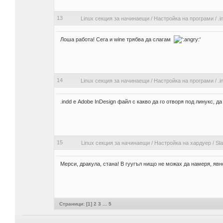
13
Linux секция за начинаещи
/
Настройка на програми
/
.i
Лоша работа! Сега и wine трябва да слагам
14
Linux секция за начинаещи
/
Настройка на програми
/
.i
.indd е Adobe InDesign файл с какво да го отворя под линукс, да
15
Linux секция за начинаещи
/
Настройка на хардуер
/
Sl
Мерси, дракула, стана! В гуугъл нищо не можах да намеря, яв
Страници: [
1
]
2
3
...
5