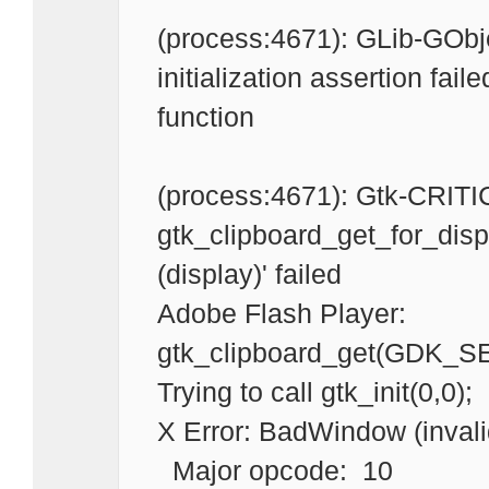
(process:4671): GLib-GObj
initialization assertion fail
function
(process:4671): Gtk-CRITI
gtk_clipboard_get_for_dis
(display)' failed
Adobe Flash Player:
gtk_clipboard_get(GDK_S
Trying to call gtk_init(0,0);
X Error: BadWindow (inval
Major opcode: 10