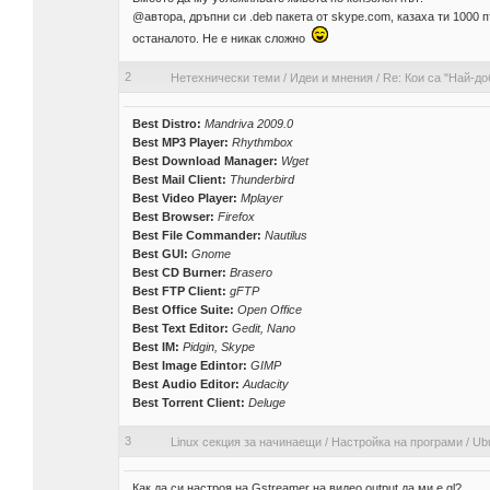
@автора, дръпни си .deb пакета от skype.com, казаха ти 1000 
останалото. Не е никак сложно
2
Нетехнически теми
/
Идеи и мнения
/
Re: Кои са "Най-доб
Best Distro:
Mandriva 2009.0
Best MP3 Player:
Rhythmbox
Best Download Manager:
Wget
Best Mail Client:
Thunderbird
Best Video Player:
Mplayer
Best Browser:
Firefox
Best File Commander:
Nautilus
Best GUI:
Gnome
Best CD Burner:
Brasero
Best FTP Client:
gFTP
Best Office Suite:
Open Office
Best Text Editor:
Gedit, Nano
Best IM:
Pidgin, Skype
Best Image Edintor:
GIMP
Best Audio Editor:
Audacity
Best Torrent Client:
Deluge
3
Linux секция за начинаещи
/
Настройка на програми
/
Ubu
Как да си настроя на Gstreamer на видео оutput да ми е gl?