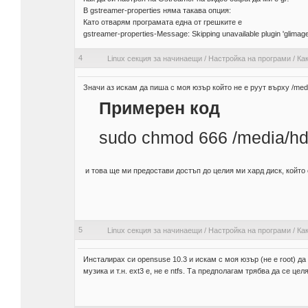
В gstreamer-properties няма такава опция:
Като отварям програмата една от грешките е
gstreamer-properties-Message: Skipping unavailable plugin 'glimage
4
Linux секция за начинаещи
/
Настройка на програми
/
Как
Значи аз искам да пиша с моя юзър който не е руут върху /med
Примерен код
sudo chmod 666 /media/hd
и това ще ми предостави достъп до целия ми хард диск, който 
5
Linux секция за начинаещи
/
Настройка на програми
/
Как
Инсталирах си opensuse 10.3 и искам с моя юзър (не e root) да
музика и т.н. ext3 e, не е ntfs. Та предполагам трябва да се це