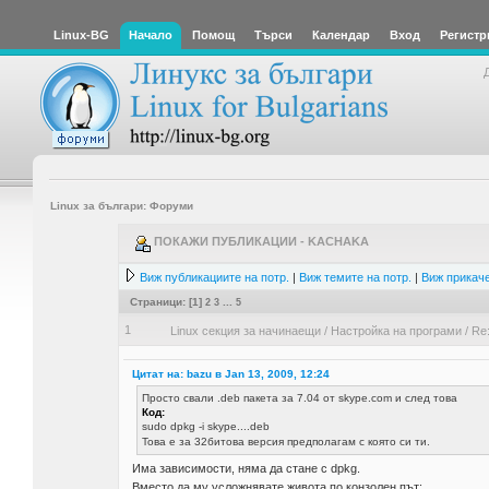
Linux-BG
Начало
Помощ
Търси
Календар
Вход
Регистр
Linux за българи: Форуми
ПОКАЖИ ПУБЛИКАЦИИ - KACHAKA
Виж публикациите на потр.
|
Виж темите на потр.
|
Виж прикаче
Страници: [
1
]
2
3
...
5
1
Linux секция за начинаещи
/
Настройка на програми
/
Re:
Цитат на: bazu в Jan 13, 2009, 12:24
Просто свали .deb пакета за 7.04 от skype.com и след това
Код:
sudo dpkg -i skype....deb
Това е за 32битова версия предполагам с която си ти.
Има зависимости, няма да стане с dpkg.
Вместо да му усложнявате живота по конзолен път: