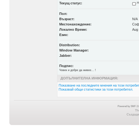
Текущ статус:
Н
Пол:
Възраст:
N/A
Местонахождение:
Соф
Локално Време:
Aug 
Език:
Distribution:
Window Manager:
Jabber:
Подпис:
Човек и добре да живее... !
ДОПЪЛНИТЕЛНА ИНФОРМАЦИЯ:
Показване на последните мнения на този потребит
Показвай общи статистики за този потребител.
Powered by SMF 2.0
Th
Създаден