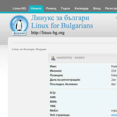
Linux-BG
Начало
Помощ
Търси
Календар
Вход
Регистр
Linux за българи: Форуми
НАКРАТКО - RADEV
Име:
Rad
Мнения:
218 
Позиция:
Нап
Дата на регистрация:
Jan 
Последно Активен:
Apr 
ICQ:
AIM:
MSN:
YIM:
Мейл:
скр
Уеб страница:
www.