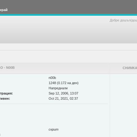
ирай
Добре дошъл/до
 - N00B
СНИМКА
n00b
1248 (0.172 на ден)
Напреднали
страция:
Sep 12, 2006, 13:07
тивен:
Oct 21, 2021, 02:37
скрит
: