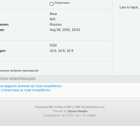
Неактивен
Live to hack, 
Мъж
N/A
ение:
Rousse
ме:
Aug 08, 2026, 18:52
OSX
ger:
10.6, 10.8, 10.9
ионални мобилни приложения
ЛНА ИНФОРМАЦИЯ:
оследните мнения на този потребител.
статистики за този потребител.
Powered by SMF 2.0 Beta 4
|
SMF © 2006, Simple Machines LLC
Theme by
DzinerStudio
Създадена за 0.022 сек с 8 заявки.