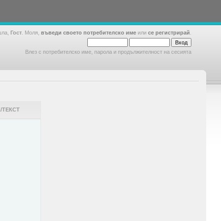
шла,
Гост
. Моля,
въведи своето потребителско име
или
се регистрирай
.
Влез с потребителско име, парола и продължителност на сесията
/ТЕКСТ