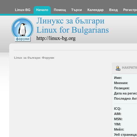
Linux-BG
Начало
Помощ
Търси
Календар
Вход
Регистр
Linux за българи: Форуми
НАКРАТКО
Име:
Мнения:
Позиция:
Дата на реги
Последно Ак
ICQ:
AIM:
MSN:
YIM:
Мейл:
Уеб страница