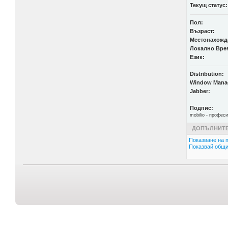
Текущ статус:
Пол:
Възраст:
Местонахожд
Локално Вре
Език:
Distribution:
Window Mana
Jabber:
Подпис:
mobilio - профес
ДОПЪЛНИТЕ
Показване на п
Показвай общи 