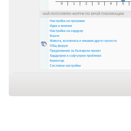
0
1
2
3
4
5
НАЙ-ПОПУЛЯРЕН ФОРУМ ПО БРОЙ ПУБЛИКАЦИИ
Настройка на програми
Идеи и мнения
Настройка на хардуер
Кошче
Живота, вселената и някакви други глупости
Общ форум
Предложения за български проект
Хардуерни и софтуерни проблеми
Коментар
Системни настройки