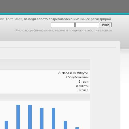
шла,
Гост
. Моля,
въведи своето потребителско име
или
се регистрирай
.
Влез с потребителско име, парола и продължителност на сесията
22 часа и 46 минути.
172 публикации
2 теми
0 анкети
0 гласа