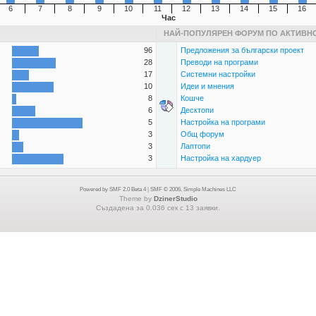
6
7
8
9
10
11
12
13
14
15
16
Час
НАЙ-ПОПУЛЯРЕН ФОРУМ ПО АКТИВН
96
Предложения за български проект
28
Преводи на програми
17
Системни настройки
10
Идеи и мнения
8
Кошче
6
Десктопи
5
Настройка на програми
3
Общ форум
3
Лаптопи
3
Настройка на хардуер
Powered by SMF 2.0 Beta 4
|
SMF © 2006, Simple Machines LLC
Theme by
DzinerStudio
Създадена за 0.036 сек с 13 заявки.