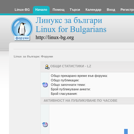
Linux-BG
Начало
Помощ
Търси
Календар
Вход
Регистр
Linux за българи: Форуми
ОБЩИ СТАТИСТИКИ - LZ
Общо прекарано време във форума:
Общо публикации:
Общо започнати теми:
Брой публикувани анкети:
Брой гласувания:
АКТИВНОСТ НА ПУБЛИКУВАНЕ ПО ЧАСОВЕ