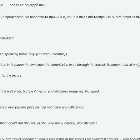
 ..... после се обиждай пак !
 че предполага, че вероятната причина е, че не е имал инсталиран linux-atm-devel аз
n/bridged'
h speaking public only (I'm from Colombia)).
rked is because the two times the compilation went through the kernel directories had alread
 for the errors:
 the first error, but the if.h error and all others remained. Not good.
ets.h everywhere possible, did not make any difference.
C that I could find (binutils, uClibc, and many others). No difference.
nux-atm-devel package! I think if you install all packages I mentioned in chapter 2, you should