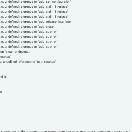
: undefined reference to `usb_set_configuration'
: undefined reference to `usb_claim_interface'
: undefined reference to `usb_claim_interface'
: undefined reference to `usb_claim_interface'
: undefined reference to `usb_release_interface'
c: undefined reference to `usb_close'
: undefined reference to `usb_strerror'
: undefined reference to `usb_strerror'
: undefined reference to `usb_strerror'
: undefined reference to `usb_strerror'
on `clear_endpoints':
resetep'
: undefined reference to `usb_resetep'
init'
йл
 мисля, че файл амедин в тази директория /etc не съществува, проверих с командата l