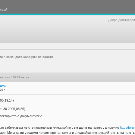
ирай
Добре дошъл/до
ми
>
командата configure не работи
очетена 10939 пъти)
боти
:19 »
05,19:14)
. 30 2005,08:55)
ректорията с документите?
кто забелязвам не сте погледнали линка който съм дал в началото , а именно
http://fo
ари. Мога да ви уведомя че сим прочел хелпа и следвайки инструкцийте стъпка по стъ