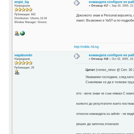
angie_bg
командата configure не ра
Напреднали
«
Отговор #17 -:
Sep 30, 2005, 21
Публикации: 842
Доколкото знам в Personal версията, 
Distribution: Ubuntu 10.04
пакет. Възможно е YaST-а по-подробн
Window Manager: Gnome
http://mildic.hit.bg
vagabundo
командата configure не ра
Напреднали
«
Отговор #18 -:
Oct 02, 2005, 19:
Публикации: 29
Цитат
(romeo_ninov @ Сеп. 30 
Уважаеми господине, след като
Съмнявам се да е толкова труд
ето - вече знам че съм нямал C комп
колкото до резултатите които поства
относно командата su admin - не вид
реших да започна отначало
при опита да си прекомпилирам ядрот