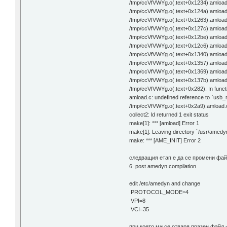
/tmp/ccVfVWYg.o(.text+0x1234):amload.c
/tmp/ccVfVWYg.o(.text+0x124a):amload.c
/tmp/ccVfVWYg.o(.text+0x1263):amload.c
/tmp/ccVfVWYg.o(.text+0x127c):amload.c
/tmp/ccVfVWYg.o(.text+0x12be):amload.c
/tmp/ccVfVWYg.o(.text+0x12c6):amload.
/tmp/ccVfVWYg.o(.text+0x1340):amload.c
/tmp/ccVfVWYg.o(.text+0x1357):amload.c
/tmp/ccVfVWYg.o(.text+0x1369):amload.c
/tmp/ccVfVWYg.o(.text+0x137b):amload.c
/tmp/ccVfVWYg.o(.text+0x282): In functi
amload.c: undefined reference to `usb_
/tmp/ccVfVWYg.o(.text+0x2a9):amload.c
collect2: ld returned 1 exit status
make[1]: *** [amload] Error 1
make[1]: Leaving directory `/usr/amedyn/
make: *** [AME_INIT] Error 2
следващия етап е да се промени фа
6. post amedyn compilation
edit /etc/amedyn and change
PROTOCOL_MODE=4
VPI=8
VCI=35
при което ми се отваря празен файл -