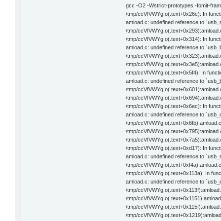
gcc -O2 -Wstrict-prototypes -fomit-fra
/tmp/ccVfVWYg.o(.text+0x26c): In functi
amload.c: undefined reference to `usb_
/tmp/ccVfVWYg.o(.text+0x293):amload.c
/tmp/ccVfVWYg.o(.text+0x314): In funct
amload.c: undefined reference to `usb_b
/tmp/ccVfVWYg.o(.text+0x323):amload.c:
/tmp/ccVfVWYg.o(.text+0x3e5):amload.c:
/tmp/ccVfVWYg.o(.text+0x5f4): In functi
amload.c: undefined reference to `usb_
/tmp/ccVfVWYg.o(.text+0x601):amload.c:
/tmp/ccVfVWYg.o(.text+0x694):amload.c:
/tmp/ccVfVWYg.o(.text+0x6ec): In functi
amload.c: undefined reference to `usb_
/tmp/ccVfVWYg.o(.text+0x6fb):amload.c:
/tmp/ccVfVWYg.o(.text+0x795):amload.c:
/tmp/ccVfVWYg.o(.text+0x7a5):amload.c:
/tmp/ccVfVWYg.o(.text+0xd17): In functi
amload.c: undefined reference to `usb_
/tmp/ccVfVWYg.o(.text+0xf4a):amload.c:
/tmp/ccVfVWYg.o(.text+0x113a): In funct
amload.c: undefined reference to `usb_in
/tmp/ccVfVWYg.o(.text+0x113f):amload.
/tmp/ccVfVWYg.o(.text+0x1151):amload.
/tmp/ccVfVWYg.o(.text+0x115f):amload.
/tmp/ccVfVWYg.o(.text+0x1219):amload.