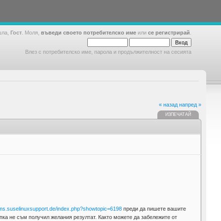
шла,
Гост
. Моля,
въведи своето потребителско име
или
се регистрирай
.
Влез с потребителско име, парола и продължителност на сесията
« назад
напред »
ИЗПЕЧАТАЙ
rums.suselinuxsupport.de/index.php?showtopic=6198
преди да пишете вашите
пка не съм получил желания резултат. Както можете да забележите от