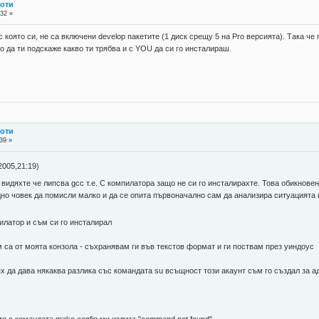
боти
:32 »
с която си, не са включени develop пакетите (1 диск срещу 5 на Pro версията). Така ч
о да ти подскаже какво ти трябва и с YOU да си го инсталираш.
боти
39 »
2005,21:19)
 видяхте че липсва gcc т.е. С компилатора защо не си го инсталирахте. Това обикно
но човек да помисли малко и да се опита първоначално сам да анализира ситуацията и
илатор и съм си го инсталирал
м са от моята конзола - съхранявам ги във текстов формат и ги поствам през уиндоус
ях да дава някаква разлика със командата su всъщност този акаунт съм го създал за 
о с командата make config ми излиза "command not found"