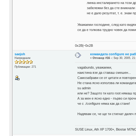
линка инсталирането на този др
забележки без да сте вникнали 
не е дало резултат, т. е. знам пр
Уважаеми господине, след като видя
се да е толкова трудно човек да пом
0x2B|~0x2B
saejoh
командата configure не ра
Напреднали
«
Отговор #16 -:
Sep 30, 2005, 21
Публикации: 271
vagabundo, уважаеми,
наистина взе да ставаш смешен...
Самозабрави се от цитати и повторен
Не стана ясно използва ли командат
su admin
или не? Защото ти като root нямаш п
А за мен е ясно едно - първо си проч
че с ./configure няма как да стане!
Надявам се, че ще ти стигнат далеч 
SUSE Linux, Ath XP 1700+, Biostar M7NC