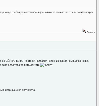
е първо ще трябва да инсталираш gcc, както те посъветваха или потърси .rpm
Активен
вено е НАЙ-МАЛКОТО, което би направил човек, искащ да компилира нещо.
 едва след това да пита другите
администриране на системата