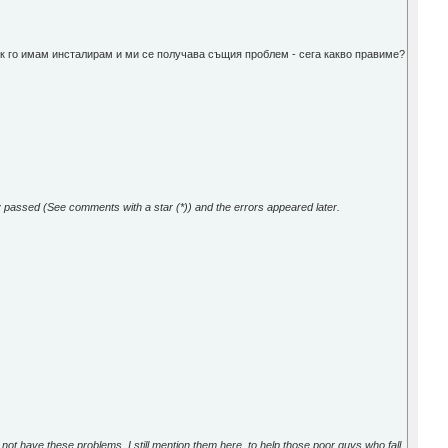
 пък го имам инсталирам и ми се получава същия проблем - сега какво правиме?
y passed (See comments with a star (*)) and the errors appeared later.
 not have these problems. I still mention them here, to help those poor guys who fall