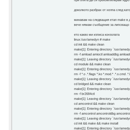
доколкото разбрах от хелпа след кат
минавам на следващия етап make в 
вече нямам съобщение за липсващо g
ето какво ми изписа конзолата
linux:/usr/amedyn # make
cd init && make clean
make[1]: Entering directory `/usr/amedyn
rm -f amload amioctl amloaddbg amload
make[1]: Leaving directory `/usr/amedyn/
cd module && make clean
make[1]: Entering directory `/usr/amed
rm -f *.o .*.flags *.ko *.mod.* .*.o.cmd .
make[1]: Leaving directory `/usr/amedy
cd bridged && make clean
make[1]: Entering directory `/usr/amedy
rm -f br2684ctl
make[1]: Leaving directory `/usr/amedy
cd amcontrol && make clean
make[1]: Entering directory `/usr/amed
rm -f amcontrol amcontroldbg amcontro
make[1]: Leaving directory `/usr/amedy
cd init && make && make install
make[1]: Entering directory `/usr/amedyn