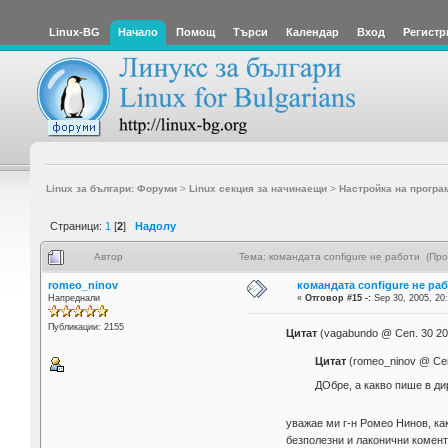
Linux-BG
Начало
Помощ
Търси
Календар
Вход
Регистр
Linux за българи: Форуми
>
Linux секция за начинаещи
>
Настройка на програ
Страници:
1
[
2
]
Надолу
Автор
Тема: командата configure не работи (Пр
romeo_ninov
командата configure не ра
Напреднали
«
Отговор #15 -:
Sep 30, 2005, 20
Публикации: 2155
Цитат
(vagabundo @ Сеп. 30 20
Цитат
(romeo_ninov @ Сеп
ДОбре, а какво пише в ди
уважае ми г-н Ромео Нинов, ка
безполезни и лаконични комент