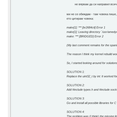
не вярвам да си направил всичко
ми не се обиждам - там човека пише,
ето цитирам човека:
make[1]: *** [br2684ctl] Error 1
make[1]: Leaving directory `/usr/amedy
make: *** [BRIDGED] Error 2
(My last comment remains for the spanis
The reason I think my kernel rebuild wo
So, I started looking around for solutions
SOLUTION 1:
Replace the uint32_t by int: It worked for
SOLUTION 2:
Add #include types.h and #include sock
SOLUTION 3:
Go and install all possible libraries for 
SOLUTION 4:
The problem was (I think) the missing li