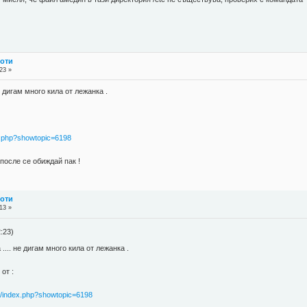
боти
23 »
е дигам много кила от лежанка .
ex.php?showtopic=6198
 после се обиждай пак !
боти
13 »
:23)
.... не дигам много кила от лежанка .
от :
de/index.php?showtopic=6198