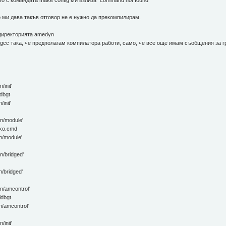
о ми дава такъв отговор не е нужно да прекомпилирам.
директорията amedyn
cc така, че предполагам компилатора работи, само, че все още имам съобщения за гр
/init'
dbgt
init'
yn/module'
*.ko.cmd
n/module'
n/bridged'
n/bridged'
yn/amcontrol'
ldbgt
n/amcontrol'
/init'