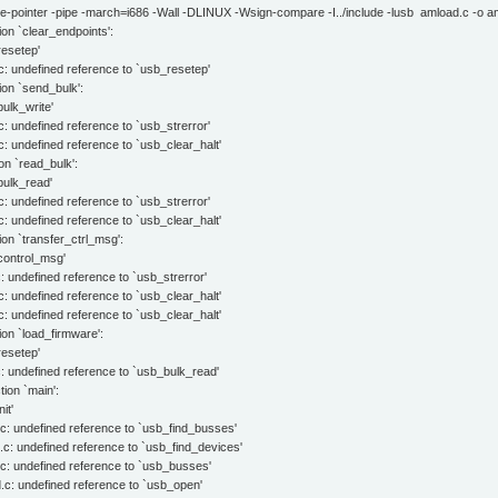
me-pointer -pipe -march=i686 -Wall -DLINUX -Wsign-compare -I../include -lusb amload.c -o 
on `clear_endpoints':
resetep'
: undefined reference to `usb_resetep'
ion `send_bulk':
ulk_write'
 undefined reference to `usb_strerror'
 undefined reference to `usb_clear_halt'
on `read_bulk':
bulk_read'
 undefined reference to `usb_strerror'
 undefined reference to `usb_clear_halt'
on `transfer_ctrl_msg':
control_msg'
 undefined reference to `usb_strerror'
 undefined reference to `usb_clear_halt'
 undefined reference to `usb_clear_halt'
on `load_firmware':
resetep'
 undefined reference to `usb_bulk_read'
ion `main':
it'
c: undefined reference to `usb_find_busses'
c: undefined reference to `usb_find_devices'
c: undefined reference to `usb_busses'
c: undefined reference to `usb_open'