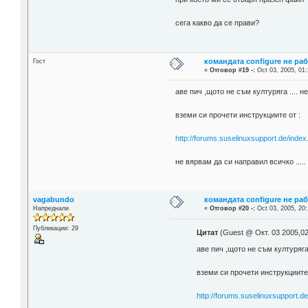
сега какво да се прави?
командата configure не ра
Гост
«
Отговор #19 -:
Oct 03, 2005, 01:
аве пич ,щото не съм културяга .... н
вземи си прочети инструкциите от :
http://forums.suselinuxsupport.de/ind
не вярвам да си направил всичко .....
vagabundo
командата configure не ра
Напреднали
«
Отговор #20 -:
Oct 03, 2005, 20:
Публикации: 29
Цитат
(Guest @ Окт. 03 2005,02
аве пич ,щото не съм културяга 
вземи си прочети инструкциите 
http://forums.suselinuxsupport.