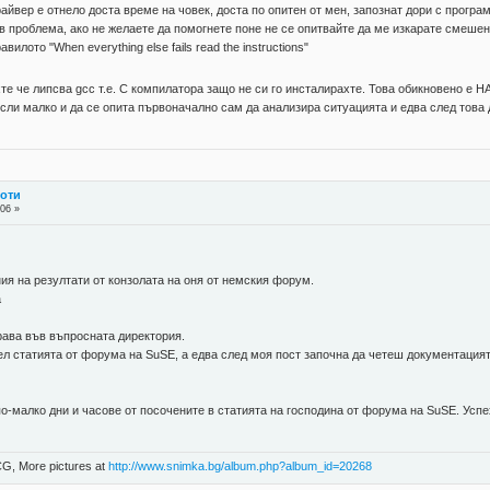
айвер е отнело доста време на човек, доста по опитен от мен, запознат дори с програм
в проблема, ако не желаете да помогнете поне не се опитвайте да ме изкарате смешен 
авилото "When everything else fails read the instructions"
хте че липсва gcc т.е. С компилатора защо не си го инсталирахте. Това обикновено 
исли малко и да се опита първоначално сам да анализира ситуацията и едва след това 
боти
:06 »
ия на резултати от конзолата на оня от немския форум.
а
рава във въпросната директория.
ел статията от форума на SuSE, а едва след моя пост започна да четеш документацията, 
по-малко дни и часове от посочените в статията на господина от форума на SuSE. Успе
G, More pictures at
http://www.snimka.bg/album.php?album_id=20268