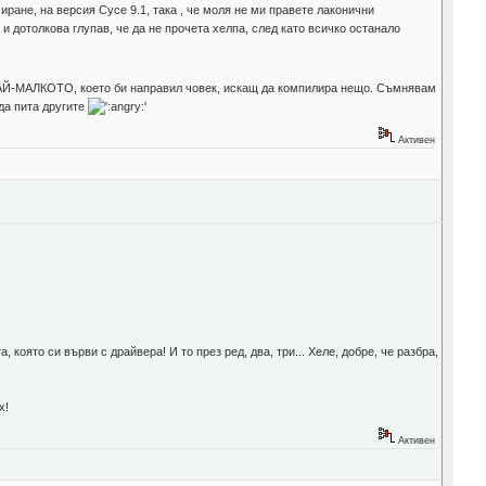
иране, на версия Сусе 9.1, така , че моля не ми правете лаконични
и дотолкова глупав, че да не прочета хелпа, след като всичко останало
е НАЙ-МАЛКОТО, което би направил човек, искащ да компилира нещо. Съмнявам
да пита другите
Активен
която си върви с драйвера! И то през ред, два, три... Хеле, добре, че разбра,
х!
Активен