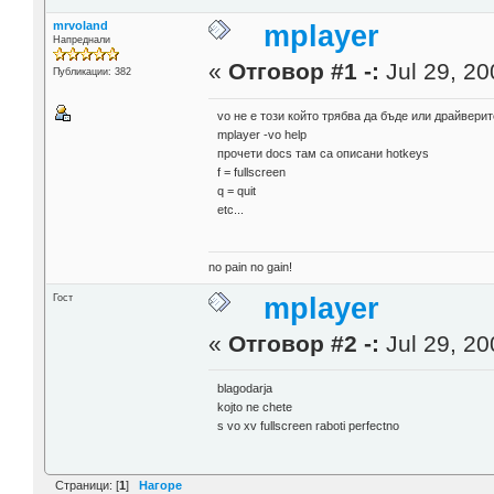
mrvoland
mplayer
Напреднали
«
Отговор #1 -:
Jul 29, 20
Публикации: 382
vo не е този който трябва да бъде или драйверит
mplayer -vo help
прочети docs там са описани hotkeys
f = fullscreen
q = quit
etc...
no pain no gain!
Гост
mplayer
«
Отговор #2 -:
Jul 29, 20
blagodarja
kojto ne chete
s vo xv fullscreen raboti perfectno
Страници: [
1
]
Нагоре