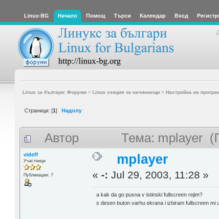
Linux-BG
Начало
Помощ
Търси
Календар
Вход
Регистр
Linux за българи: Форуми
>
Linux секция за начинаещи
>
Настройка на програ
Страници: [
1
]
Надолу
Автор
Тема: mplayer (
videff
mplayer
Участници
«
-:
Jul 29, 2003, 11:28 »
Публикации: 7
a kak da go pusna v istinski fullscreen rejim?
s desen buton varhu ekrana i izbiram fullscreen mi 