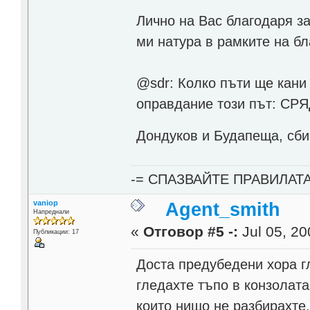
Лично на Вас благодаря за
ми натура в рамките на бл
@sdr: Колко пъти ще кани
оправдание този път: СРЯ
Дондуков и Будапеща, сби
-= СПАЗВАЙТЕ ПРАВИЛАТ
vaniop
Agent_smith
Напреднали
«
Отговор #5 -:
Jul 05, 20
Публикации: 17
Доста предубедени хора гл
гледахте тъпо в конзолата
които нищо не разбирахте,