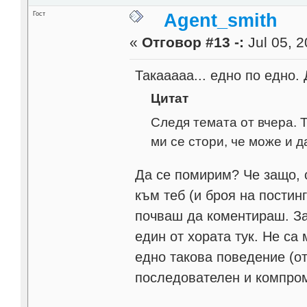
Гост
Agent_smith
«
Отговор #13 -:
Jul 05, 2
Такааааа... едно по едно.
Цитат
Следя темата от вчера. 
ми се стори, че може и д
Да се помирим? Че защо, 
към теб (и броя на постинг
почваш да коментираш. За
един от хората тук. Не са
едно такова поведение (от
последователен и компром