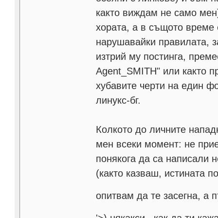
както виждам не само мен
хората, а в същото време
нарушавайки правилата, з
изтрий му постинга, преме
Agent_SMITH" или както пр
хубавите черти на един ф
линукс-бг.
Колкото до личните нападк
мен всеки момент: не прие
понякога да са написали н
(както казваш, истината п
опитвам да те засегна, а 
'>
) някакси.. как да ти ка