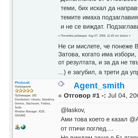
теми, бих искал да напра
темите имаха подзаглавия
и не се виждат. Подзаглав
«
Последна редакция: Aug 07, 2009, 11:43 от laskov
»
Не си мислете, че понеже 
Затова, когато има избори,
от резултата, и за да не тв
...) е загубил, а трети да
PhobosK
Agent_smith
Напреднали
«
Отговор #1 -:
Jul 04, 20
Публикации: 282
Distribution: Ubuntu, Mandriva,
Gentoo, Slackware, Fedora,
SuSe
@laskov,
Window Manager: KDE,
GNOME
Ами това което е казал @
от птичи поглед....
Не виждам защо в Българи