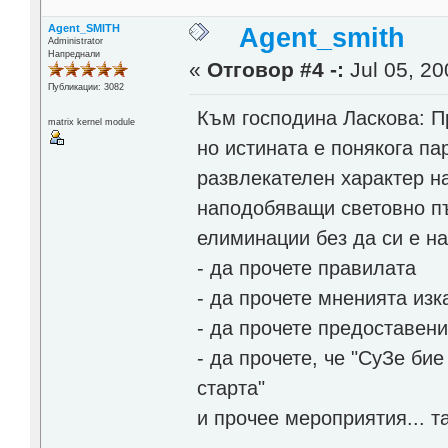
Agent_SMITH
Agent_smith
Administrator
Напреднали
«
Отговор #4 -:
Jul 05, 20
Публикации: 3082
Към господина Ласкова: П
matrix kernel module
но истината е понякога па
развлекателен характер н
наподобяващи световно пъ
елиминации без да си е н
- да прочете правилата
- да прочете мненията изк
- да прочете предоставен
- да прочете, че "СуЗе би
старта"
и прочее мероприятия... т