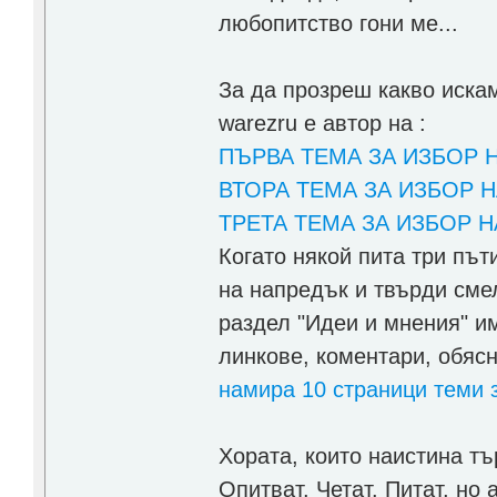
любопитство гони ме...
За да прозреш какво искам
warezru е автор на :
ПЪРВА ТЕМА ЗА ИЗБОР 
ВТОРА ТЕМА ЗА ИЗБОР 
ТРЕТА ТЕМА ЗА ИЗБОР 
Когато някой пита три пъ
на напредък и твърди смел
раздел "Идеи и мнения" им
линкове, коментари, обясн
намира 10 страници теми 
Хората, които наистина тъ
Опитват. Четат. Питат, но 