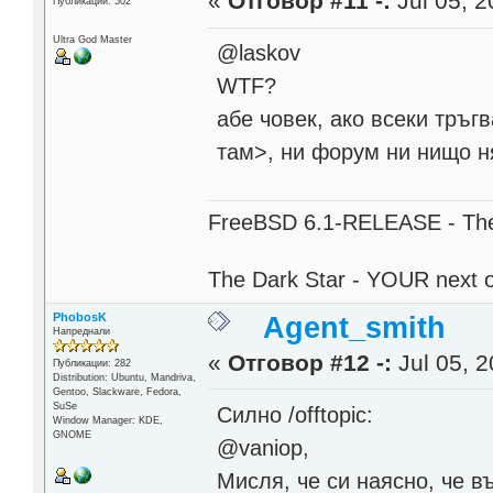
«
Отговор #11 -:
Jul 05, 2
Публикации: 502
Ultra God Master
@laskov
WTF?
абе човек, ако всеки тръг
там>, ни форум ни нищо н
FreeBSD 6.1-RELEASE - The 
The Dark Star - YOUR next 
PhobosK
Agent_smith
Напреднали
«
Отговор #12 -:
Jul 05, 2
Публикации: 282
Distribution: Ubuntu, Mandriva,
Gentoo, Slackware, Fedora,
SuSe
Силно /offtopic:
Window Manager: KDE,
GNOME
@vaniop,
Мисля, че си наясно, че в