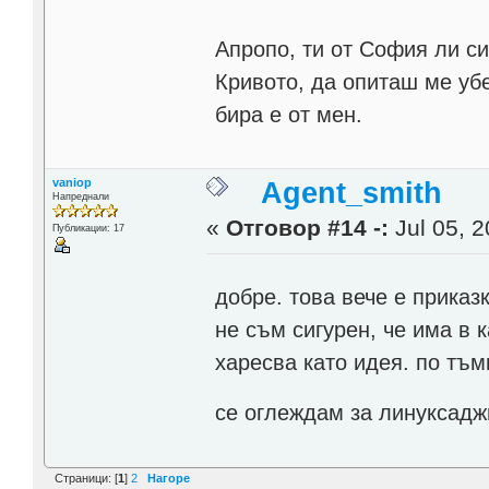
Апропо, ти от София ли с
Кривото, да опиташ ме уб
бира е от мен.
vaniop
Agent_smith
Напреднали
«
Отговор #14 -:
Jul 05, 2
Публикации: 17
добре. това вече е приказ
не съм сигурен, че има в 
харесва като идея. по тъм
се оглеждам за линуксад
Страници: [
1
]
2
Нагоре