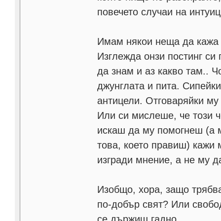
повечето случаи на интуиц
Имам някои неща да кажа н
Изглежда онзи постинг си 
да знам и аз какво там.. Ч
джунглата и пита. Сипейк
антицели. Отговаряйки му 
Или си мислеше, че този ч
искаш да му помогнеш (а 
това, което правиш) кажи 
изгради мнение, а не му д
Изобщо, хора, защо трябв
по-добър свят? Или свобо
се държиш гадно..