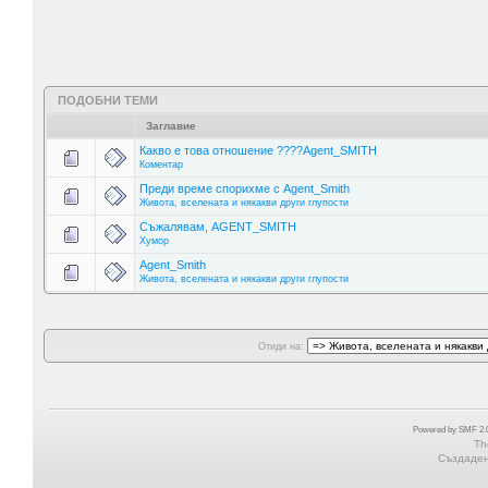
ПОДОБНИ ТЕМИ
Заглавие
Какво е това отношение ????Agent_SMITH
Коментар
Преди време спорихме с Agent_Smith
Живота, вселената и някакви други глупости
Съжалявам, AGENT_SMITH
Хумор
Agent_Smith
Живота, вселената и някакви други глупости
Отиди на:
Powered by SMF 2.0
Th
Създадена