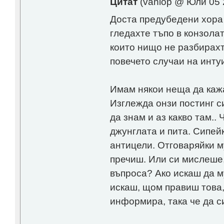
Цитат
(vaniop @ Юли 05 
Доста предубедени хора 
гледахте тъпо в конзола
които нищо не разбирахте
повечето случаи на интуи
Имам някои неща да кажа
Изглежда онзи постинг с
да знам и аз какво там..
джунглата и пита. Сипей
антицели. Отговаряйки м
пречиш. Или си мислеше,
въпроса? Ако искаш да м
искаш, щом правиш това, 
информира, така че да с