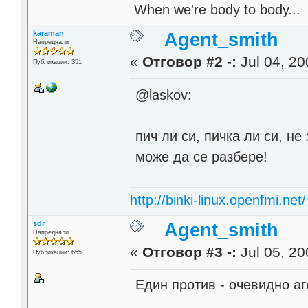
When we're body to body...
karaman
Agent_smith
Напреднали
«
Отговор #2 -:
Jul 04, 20
Публикации: 351
@laskov:
пич ли си, пичка ли си, не
може да се разбере!
http://binki-linux.openfmi.net/
sdr
Agent_smith
Напреднали
«
Отговор #3 -:
Jul 05, 20
Публикации: 655
Един против - очевидно а