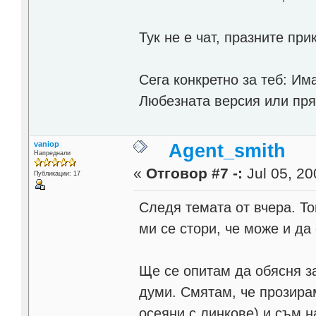
Тук не е чат, празните при
Сега конкретно за теб: И
Любезната версия или пряк
vaniop
Agent_smith
Напреднали
«
Отговор #7 -:
Jul 05, 20
Публикации: 17
Следя темата от вчера. То
ми се стори, че може и да
Ще се опитам да обясня з
думи. Смятам, че прозирам
осеяни с линкове) и съм н