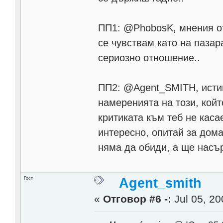
ПП1: @PhobosK, мнения от 
се чувствам като на пазар
сериозно отношение..
ПП2: @Agent_SMITH, истин
намеренията на този, койт
критиката към теб не касае
интересно, опитай за дом
няма да обиди, а ще насъ
Гост
Agent_smith
«
Отговор #6 -:
Jul 05, 20