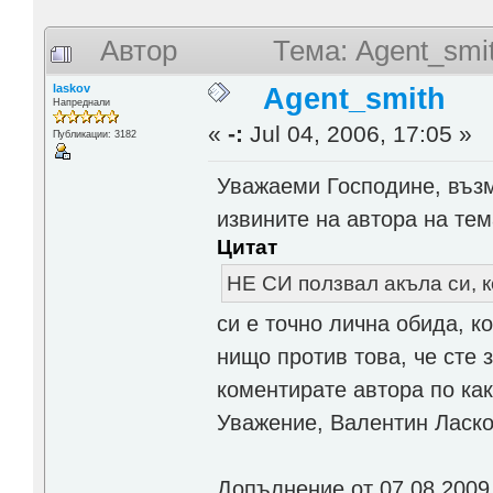
Автор
Тема: Agent_smi
laskov
Agent_smith
Напреднали
«
-:
Jul 04, 2006, 17:05 »
Публикации: 3182
Уважаеми Господине, въз
извините на автора на тем
Цитат
НЕ СИ ползвал акъла си, к
си е точно лична обида, 
нищо против това, че сте 
коментирате автора по как
Уважение, Валентин Ласк
Допълнение от 07.08.2009 