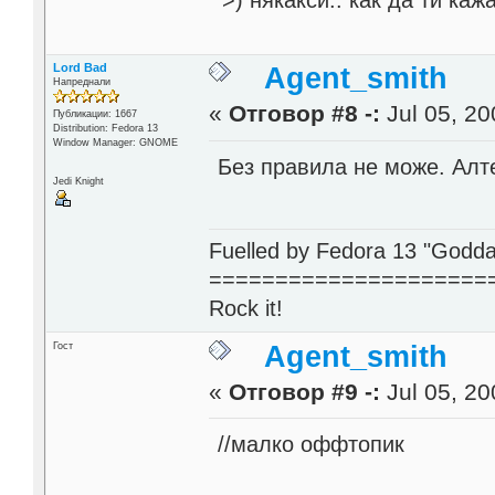
Lord Bad
Agent_smith
Напреднали
«
Отговор #8 -:
Jul 05, 20
Публикации: 1667
Distribution: Fedora 13
Window Manager: GNOME
Без правила не може. Алте
Jedi Knight
Fuelled by Fedora 13 "Godda
=====================
Rock it!
Гост
Agent_smith
«
Отговор #9 -:
Jul 05, 20
//малко оффтопик