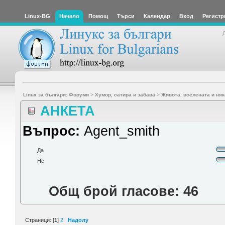
Linux-BG
Начало
Помощ
Търси
Календар
Вход
Регистр
Linux за българи: Форуми
>
Хумор, сатира и забава
>
Живота, вселената и няк
АНКЕТА
Въпрос:
Agent_smith
Да
Не
Общ брой гласове: 46
Страници: [
1
]
2
Надолу