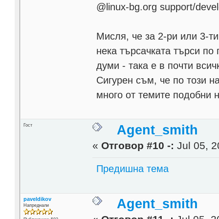
@linux-bg.org support/deve
Мисля, че за 2-ри или 3-т
нека търсачката търси по
думи - така е в почти всич
Сигурен съм, че по този н
много от темите подобни н
Гост
Agent_smith
«
Отговор #10 -:
Jul 05, 2
Предишна тема
paveldikov
Agent_smith
Напреднали