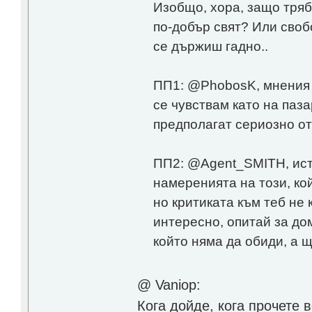
Изобщо, хора, защо тряб
по-добър свят? Или своб
се държиш гадно..
ПП1: @PhobosK, мнения о
се чувствам като на паза
предполагат сериозно о
ПП2: @Agent_SMITH, исти
намеренията на този, кой
но критиката към теб не к
интересно, опитай за до
който няма да обиди, а 
@ Vaniop:
Кога дойде, кога прочете 