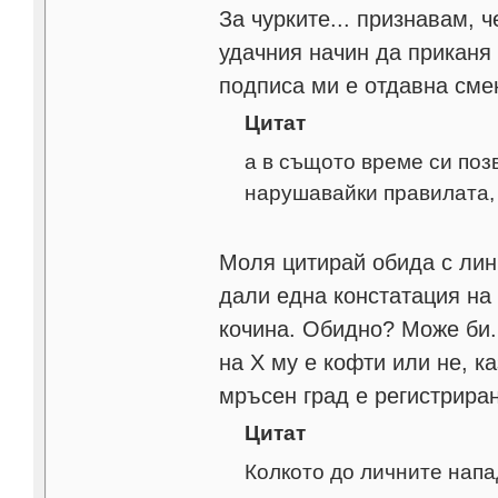
За чурките... признавам, 
удачния начин да приканя 
подписа ми е отдавна сме
Цитат
а в същото време си поз
нарушавайки правилата,
Моля цитирай обида с лин
дали една констатация на
кочина. Обидно? Може би. 
на Х му е кофти или не, к
мръсен град е регистрира
Цитат
Колкото до личните напа