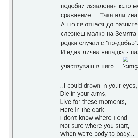
подобни изявления като м
сравнение.... Така или ина
А що се отнася до разнит
слезнеш малко на Земята -
редки случаи е "по-добър"
И една лична нападка - па
участвуваш в него....
...I could drown in your eyes,
Die in your arms,
Live for these moments,
Here in the dark
I don't know where I end,
Not sure where you start,
When we're body to body...