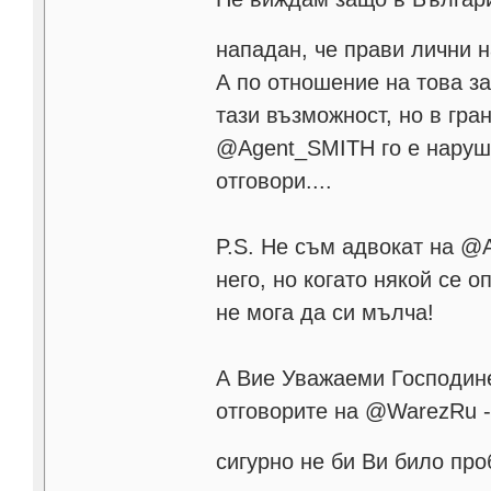
нападан, че прави лични 
А по отношение на това за
тази възможност, но в гра
@Agent_SMITH го е наруши
отговори....
P.S. Не съм адвокат на @
него, но когато някой се
не мога да си мълча!
А Вие Уважаеми Господине
отговорите на @WarezRu - 
сигурно не би Ви било пр