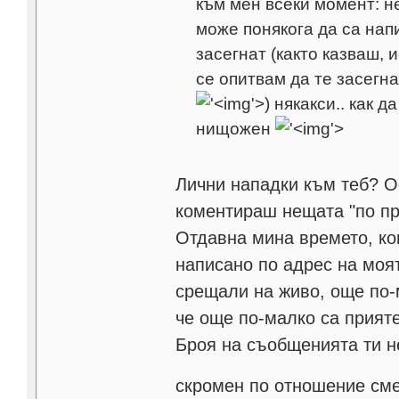
към мен всеки момент: не
може понякога да са нап
засегнат (както казваш, 
се опитвам да те засегна
'>
) някакси.. как 
нищожен
'>
Лични нападки към теб? Ос
коментираш нещата "по пр
Отдавна мина времето, ко
написано по адрес на моят
срещали на живо, още по-м
че още по-малко са прияте
Броя на съобщенията ти н
скромен по отношение см